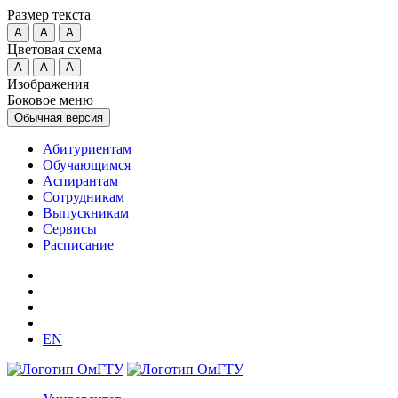
Размер текста
A
A
A
Цветовая схема
A
A
A
Изображения
Боковое меню
Обычная версия
Абитуриентам
Обучающимся
Аспирантам
Сотрудникам
Выпускникам
Сервисы
Расписание
EN