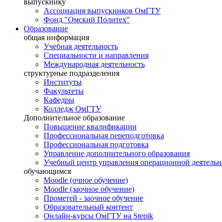
выпускнику
Ассоциация выпускников ОмГТУ
Фонд "Омский Политех"
Образование
общая информация
Учебная деятельность
Специальности и направления
Международная деятельность
структурные подразделения
Институты
Факультеты
Кафедры
Колледж ОмГТУ
Дополнительное образование
Повышение квалификации
Профессиональная переподготовка
Профессиональная подготовка
Управление дополнительного образования
Учебный центр управления операционной деятель
обучающимся
Moodle (очное обучение)
Moodle (заочное обучение)
Прометей - заочное обучение
Образовательный контент
Онлайн-курсы ОмГТУ на Stepik