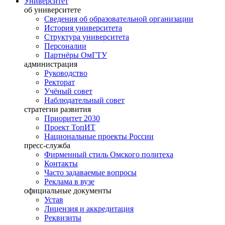
Университет
об университете
Сведения об образовательной организации
История университета
Структура университета
Персоналии
Партнёры ОмГТУ
администрация
Руководство
Ректорат
Учёный совет
Наблюдательный совет
стратегии развития
Приоритет 2030
Проект ТопИТ
Национальные проекты России
пресс-служба
Фирменный стиль Омского политеха
Контакты
Часто задаваемые вопросы
Реклама в вузе
официальные документы
Устав
Лицензия и аккредитация
Реквизиты