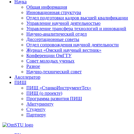
Наука
Общая информация
Инновационная структура
Отдел подготовки кадров высшей квалификации
Управление научной деятельностью
Управление трансфера технологий и инноваций
Научно-аналитический отдел
Диссертационные советы
Отдел сопровождения научной деятельности
Журнал «Омский научный вестник»
Конференции ОмГТУ
Совет молодых ученых
Разное
Научно-технический совет
Акселератор
ПИШ
ПИШ «СтанкоИнструментТех»
ПИШ (о проекте)
Программа развития ПИШ
Абитуриенту
Студенту
Партнеру