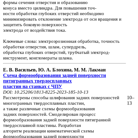
формы сече­ния отверстия
и образованию
конуса вместо цилиндра. Для повышения точ­
ности
обработки глубоких
отверстий необходимо
минимизировать отклоне­ние электрода от оси вращения
и
защитить боковую поверхность
электрода от воздействия тока.
Ключевые слова: электроэрозионная обработка, точность
обработки отвер­стия, шлам,
супердрель,
обработка глубоких отверстий, трубчатый электрод-
инструмент,
конгломераты шлама.
Е. В. Васильев, Ю. А. Блохина, М. М. Лакман
Схема формообразования задней поверхности
пятигранных твердосплавных
пластин на станках с ЧПУ
DOI: 10.25206/1813-8225-2023-185-10-13
10–
Рассмотрены способы шлифования задних поверхностей
13
многогранных
твер­досплавных пластин,
а также
различные схемы формообразования
задних
поверхностей. Смоделирован процесс
формообразования
задней поверхно­сти
пятигранной
твердосплавной пластины. Разработан
алгоритм реализации
кинематической
схемы
формообразования задней поверхности