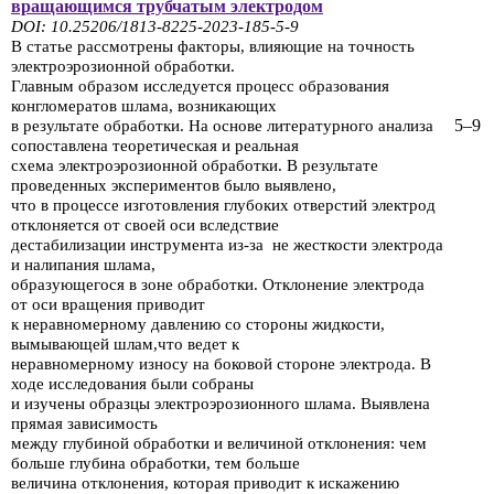
вращающимся
трубчатым электродом
DOI: 10.25206/1813-8225-2023-185-5-9
В статье рассмотрены факторы, влияющие на точность
электроэрозионной обработки.
Главным
образом исследуется процесс образования
конгломе­ратов шлама, возникающих
5–9
в результате
обработки.
На основе литературно­го анализа
сопоставлена теоретическая
и реальная
схема электроэрозионной
обработки. В результате
проведенных
экспериментов было выявлено,
что в процессе изготовления
глубоких отверстий
электрод
отклоняется от своей оси
вследствие
дестабилизации инструмента из-за
не жесткости электрода
и налипания
шлама,
образующегося в зоне обработки. Отклонение
электро­да
от
оси вращения
приводит
к неравномерному давлению со стороны
жид­кости,
вымывающей шлам,
что ведет
к
неравномерному износу на боковой
стороне электрода. В
ходе исследования
были собраны
и изучены
образцы
электроэрозионного шлама. Выявлена
прямая зависимость
между глубиной
обработки и
величиной отклонения: чем
больше глубина обработки, тем больше
величина отклонения, которая приводит
к искажению