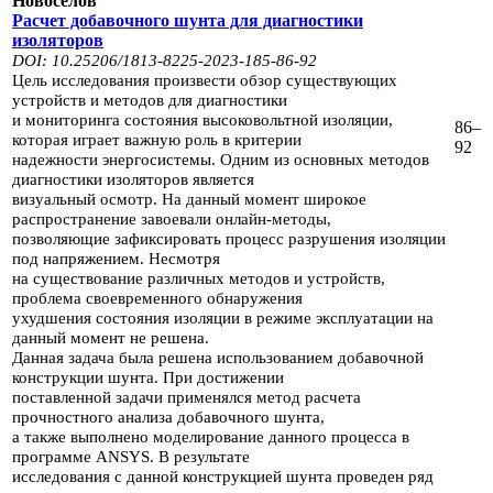
Новосёлов
Расчет добавочного шунта для диагностики
изоляторов
DOI: 10.25206/1813-8225-2023-185-86-92
Цель исследования произвести обзор существующих
устройств и методов для диагностики
и мониторинга
состояния высоковольтной изоляции,
86–
которая играет важную роль в критерии
92
надежности энергосистемы.
Одним из основ­ных методов
диагностики изоляторов является
визуальный осмотр. На данный момент
широкое
распространение завоевали онлайн-методы,
позволяющие зафиксировать процесс разрушения
изоляции
под напряжением. Несмотря
на существование различных методов и устройств,
проблема
своевременного обнаружения
ухудшения состояния изоляции в режиме эксплуатации на
дан­ный момент
не решена.
Данная задача была решена использованием доба­вочной
конструкции шунта. При достижении
поставленной задачи применялся метод расчета
прочностного анализа добавочного шунта,
а также выполнено
моделирование данного процесса в
программе ANSYS. В результате
иссле­дования с данной конструкцией
шунта проведен ряд