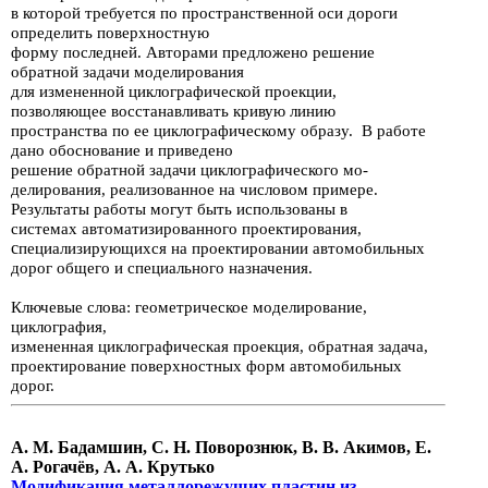
в которой требует­ся по пространственной оси дороги
определить
поверхностную
форму
по­следней. Авторами предложено решение
обратной задачи
моделирования
для измененной циклографической
проекции,
позволяющее
восстанавливать кривую линию
пространства по ее циклографическому образу.
В работе
дано обоснование и приведено
решение обратной задачи
циклографического мо­
делирования,
реализованное на числовом примере.
Результаты работы могут быть использованы в
системах
автоматизированного
проектирования,
с
пеци­ализирующихся на проектировании автомобильных
дорог
общего и специ­ального назначения.
Ключевые слова: геометрическое моделирование,
циклография,
измененная циклографическая проекция,
обратная задача,
проектирование поверхност­ных форм автомобильных
дорог.
А. М. Бадамшин, С. Н. Поворознюк, В. В. Акимов, Е.
А. Рогачёв, А. А. Крутько
Модификация металлорежущих пластин из