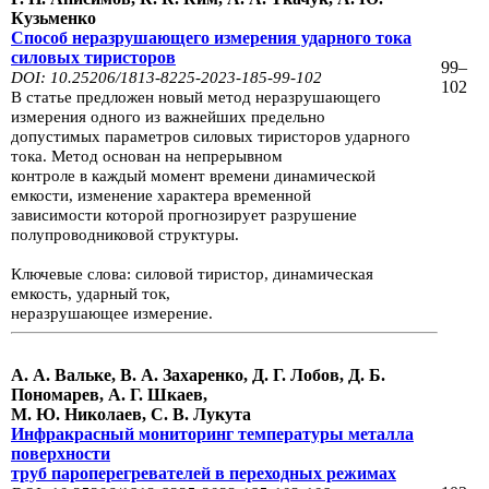
Кузьменко
Способ неразрушающего измерения ударного тока
силовых тиристоров
99–
DOI: 10.25206/1813-8225-2023-185-99-102
102
В статье предложен новый метод неразрушающего
измерения одного из важнейших предельно
допустимых
параметров силовых
тиристоров удар­ного
тока. Метод основан на непрерывном
контроле в каждый момент
вре­мени динамической
емкости,
изменение характера временной
зависимости которой прогнозирует
разрушение
полупроводниковой структуры.
Ключевые слова: силовой тиристор, динамическая
емкость, ударный ток,
не­разрушающее измерение.
А. А. Вальке, В. А. Захаренко, Д. Г. Лобов, Д. Б.
Пономарев, А. Г. Шкаев,
М. Ю. Николаев,
С. В. Лукута
Инфракрасный мониторинг температуры металла
поверхности
труб
пароперегревателей
в переходных режимах