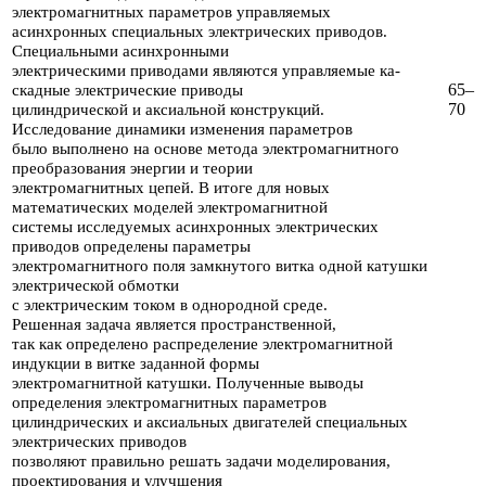
электромагнитных параметров управляемых
асинхронных
специальных электрических приводов.
Специаль­ными асинхронными
электрическими приводами являются
управляемые ка­
65–
скадные электрические приводы
70
цилиндрической и аксиальной конструкций.
Исследование
динамики изменения параметров
было выполнено на основе метода электромагнитного
преобразования
энергии и теории
электромаг­нитных цепей. В итоге для новых
математических моделей электромагнит­ной
системы исследуемых асинхронных электрических
приводов определены параметры
электромагнитного поля
замкнутого витка одной катушки
элек­трической обмотки
с электрическим током в однородной среде.
Решенная
задача является пространственной,
так как определено распределение элек­тромагнитной
индукции в витке
заданной формы
электромагнитной катушки. Полученные выводы
определения электромагнитных параметров
цилиндри­ческих и аксиальных двигателей специальных
электрических приводов
позво­ляют правильно решать
задачи моделирования,
проектирования и улучшения