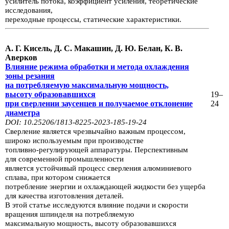
усилитель потока,
коэффициент усиления,
теоретические
иссле­дования,
переходные процессы, статические характеристики.
А. Г. Кисель, Д. С. Макашин, Д. Ю. Белан, К. В.
Аверков
Влияние режима обработки и метода охлаждения
зоны резания
на потребляемую максимальную мощность,
высоту
образовавшихся
19–
при сверлении заусенцев и получаемое отклонение
24
диаметра
DOI: 10.25206/1813-8225-2023-185-19-24
Сверление является чрезвычайно важным процессом,
широко используемым при
производстве
топливно-регулирующей аппаратуры. Перспективным
для
современной промышленности
является
устойчивый процесс сверления
алю­миниевого
сплава, при котором снижается
потребление энергии
и охлаждаю­щей жидкости без ущерба
для качества изготовления деталей.
В этой статье исследуются
влияние подачи и скорости
вращения шпинделя
на потребляе­мую
максимальную мощность, высоту
образовавшихся