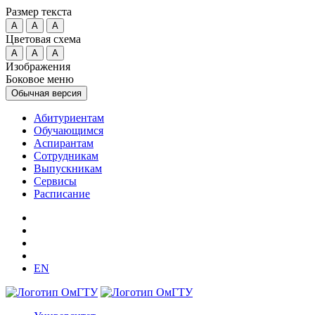
Размер текста
A
A
A
Цветовая схема
A
A
A
Изображения
Боковое меню
Обычная версия
Абитуриентам
Обучающимся
Аспирантам
Сотрудникам
Выпускникам
Сервисы
Расписание
EN