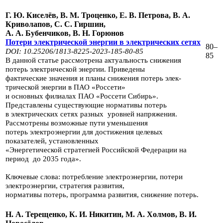
Г. Ю. Киселёв, В. М. Троценко, Е. В. Петрова, В. А.
Криволапов, С. С. Гиршин,
А. А. Бубенчиков, В. Н. Горюнов
Потери электрической энергии в электрических сетях
80–
DOI: 10.25206/1813-8225-2023-185-80-85
85
В данной статье рассмотрена актуальность снижения
потерь электрической энергии. Приведены
фактические
значения и планы снижения потерь элек­
трической энергии в ПАО «Россети»
и основных филиалах
ПАО «Россети Си­бирь».
Представлены существующие нормативы потерь
в электрических се­тях разных
уровней напряжения.
Рассмотрены возможные пути уменьшения
потерь электроэнергии для достижения
целевых
показателей, установленных
«Энергетической стратегией Российской Федерации на
период
до 2035 года».
Ключевые слова: потребление электроэнергии, потери
электроэнергии, стра­тегия развития,
нормативы потерь, программа развития, снижение потерь.
Н. А. Терещенко, К. И. Никитин, М. А. Холмов, В. И.