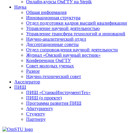
Онлайн-курсы ОмГТУ на Stepik
Наука
Общая информация
Инновационная структура
Отдел подготовки кадров высшей квалификации
Управление научной деятельностью
Управление трансфера технологий и инноваций
Научно-аналитический отдел
Диссертационные советы
Отдел сопровождения научной деятельности
Журнал «Омский научный вестник»
Конференции ОмГТУ
Совет молодых ученых
Разное
Научно-технический совет
Акселератор
ПИШ
ПИШ «СтанкоИнструментТех»
ПИШ (о проекте)
Программа развития ПИШ
Абитуриенту
Студенту
Партнеру