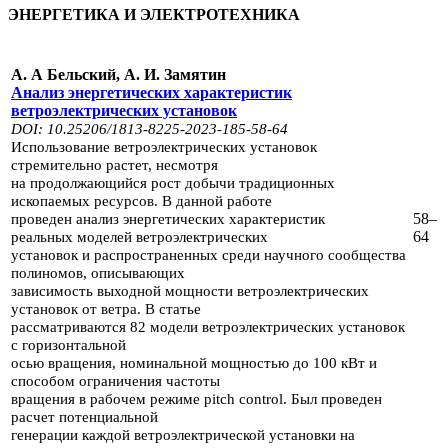
ЭНЕРГЕТИКА И ЭЛЕКТРОТЕХНИКА
А. А Бельский, А. И. Замятин
Анализ энергетических характеристик
ветроэлектрических установок
DOI: 10.25206/1813-8225-2023-185-58-64
Использование ветроэлектрических установок
стремительно растет, несмо­тря
на продолжающийся рост добычи
традиционных
ископаемых ресурсов. В данной работе
58–
проведен анализ энергетических характеристик
64
реальных
моделей ветроэлектрических
установок и распространенных среди научного сообщества
полиномов,
описывающих
зависимость выходной мощности ве­троэлектрических
установок от ветра. В статье
рассматриваются
82 модели ветроэлектрических установок
с горизонтальной
осью вращения, номинальной мощностью до 100 кВт
и
способом ограничения частоты
вращения в рабочем режиме pitch control. Был проведен
расчет потенциальной
генерации каждой ветроэлектрической установки на