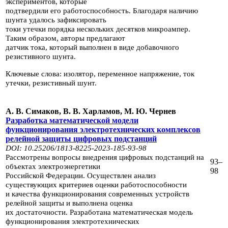
экспериментов, которые
подтвердили его работоспособность. Благодаря наличию
шунта
удалось за­фиксировать
токи утечки порядка нескольких десятков микроампер.
Таким образом, авторы
предлагают
датчик тока, который выполнен в виде добавоч­ного
резистивного шунта.
Ключевые слова: изолятор, переменное напряжение, ток
утечки, резистивный шунт.
А. В. Симаков, В. В. Харламов, М. Ю. Чернев
Разработка математической модели
функционирования электротехнических комплексов
релейной
защиты цифровых подстанций
DOI: 10.25206/1813-8225-2023-185-93-98
Рассмотрены вопросы внедрения цифровых подстанций на
93–
объектах элек­троэнергетики
98
Российской Федерации. Осуществлен
анализ
существующих критериев оценки работоспособности
и качества функционирования совре­менных устройств
релейной
защиты и выполнена оценка
их достаточности. Разработана математическая модель
функционирования электротехнических