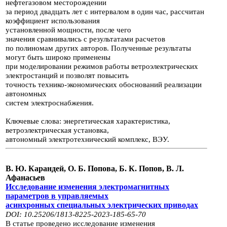
нефтегазовом месторождении
за период двадцать лет с
интервалом в один час, рассчитан
коэффициент использования
установленной мощности, после чего
значения
сравнивались с результатами расчетов
по полиномам других авторов.
Полученные результаты
могут быть широко
применены
при моделировании режимов работы ветроэлектриче­ских
электростанций и позволят повысить
точность технико-экономических обоснований реализации
автономных
систем электроснабжения.
Ключевые слова: энергетическая характеристика,
ветроэлектрическая уста­новка,
автономный электротехнический комплекс, ВЭУ.
В. Ю. Карандей, О. Б. Попова, Б. К. Попов, В. Л.
Афанасьев
Исследование изменения электромагнитных
параметров в управляемых
асинхронных специальных
электрических приводах
DOI: 10.25206/1813-8225-2023-185-65-70
В статье проведено исследование изменения