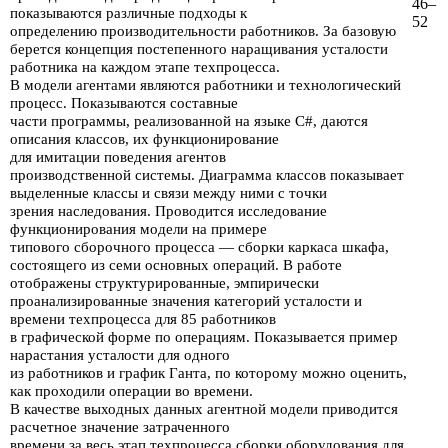
46–
показываются различные
подходы к
52
определению
производительности ра­ботников.
За базовую
берется концепция постепенного
наращивания
уста­лости
работника на каждом
этапе техпроцесса.
В модели агентами являются работники
и технологический
процесс.
Показываются составные
части про­граммы, реализованной на
языке C#,
даются
описания
классов, их функцио­нирование
для имитации поведения
агентов
производственной
системы.
Диа­грамма классов показывает
выделенные классы
и связи между ними с точки
зрения
наследования. Проводится исследование
функционирования модели на примере
типового
сборочного
процесса — сборки каркаса
шкафа,
состоя­щего из семи основных операций.
В работе
отображены
структурированные,
эмпирически
проанализированные значения
категорий усталости и
времени
техпроцесса для 85 работников
в графической форме
по операциям.
Пока­зывается
пример
нарастания
усталости для одного
из работников
и график Ганта, по которому
можно оценить,
как проходили операции
во времени.
В качестве
выходных данных
агентной модели приводится
расчетное значе­ние затраченного
времени
за весь этап
техпроцесса сборки оборудования для