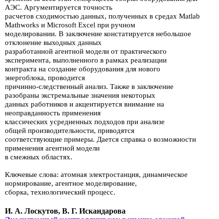
АЭС. Аргументируется точность
расчетов
сходимостью данных, получен­ных в средах Matlab
Mathworks и Microsoft Excel при ручном
моделирова­нии. В заключение констатируется небольшое
отклонение выходных данных
разработанной
агентной модели от практического
эксперимента, выполнен­ного в рамках
реализации
контракта на
создание оборудования для нового
энергоблока, проводится
причинно-следственный анализ. Также в
заключение
разобраны экстремальные значения
некоторых
данных работников и акценти­руется внимание
на
неоправданность применения
классических усредненных подходов при анализе
общей
производительности, приводятся
соответствую­щие примеры. Дается справка о возможности
применения
агентной модели
в смежных областях.
Ключевые слова: атомная электростанция, динамическое
нормирование,
агентное моделирование,
сборка, технологический процесс.
И. А. Лоскутов, В. Г. Искандарова