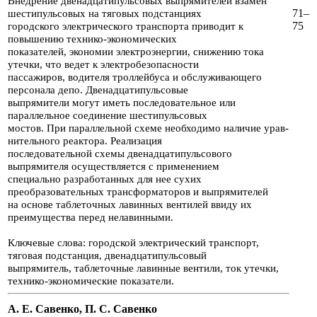
Внедрение двенадцатипульсовых выпрямителей взамен
71–
шестипульсовых на тяговых подстанциях
75
городского
электрического транспорта приводит к
повышению технико-экономических
показателей, экономии
электроэнергии, снижению тока
утечки, что ведет к электробезопасности
пассажиров, води­теля троллейбуса
и обслуживающего
персонала депо. Двенадцатипульсовые
выпрямители могут иметь последовательное
или
параллельное соединение шестипульсовых
мостов. При параллельной схеме необходимо наличие
урав­
нительного реактора. Реализация
последовательной схемы двенадцатипуль­сового
выпрямителя
осуществляется с применением
специально разработан­ных для нее сухих
преобразовательных
трансформаторов и выпрямителей
на основе таблеточных лавинных вентилей ввиду их
преимущества
перед не­лавинными.
Ключевые слова: городской электрический транспорт,
тяговая подстанция, двенадцатипульсовый
выпрямитель, таблеточные лавинные вентили, ток утеч­ки,
технико-экономические показатели.
А. Е. Савенко, П. С. Савенко