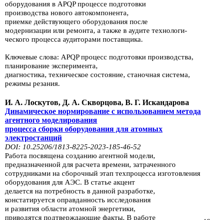
оборудования в APQP процессе подготовки
производства нового
автокомпонента,
приемке
действующего оборудования после
модернизации или ремонта,
а также в аудите технологи­
ческого процесса
аудиторами поставщика.
Ключевые слова: APQP процесс подготовки производства,
планирование экс­перимента,
диагностика,
техническое состояние, станочная система,
режимы резания.
И. А. Лоскутов, Д. А. Скворцова, В. Г. Искандарова
Динамическое нормирование с использованием метода
агентного моделирования
процесса сборки
оборудования для атомных
электростанций
DOI: 10.25206/1813-8225-2023-185-46-52
Работа посвящена созданию агентной модели,
предназначенной для расчета времени,
затраченного
сотрудниками на сборочный этап техпроцесса изго­товления
оборудования
для АЭС. В статье акцент
делается на потребность в данной разработке,
констатируется
оправданность исследования
и развития
области атомной энергетики,
приводятся
подтверждающие факты. В работе