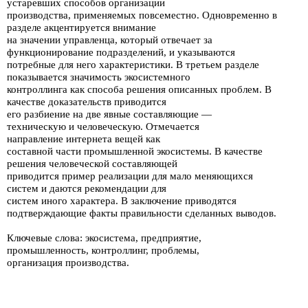
устаревших способов организации
производства,
применяемых повсеместно. Одновременно в
раз­деле акцентируется внимание
на значении
управленца, который отвечает за
функционирование подразделений, и указываются
потребные для него
харак­теристики. В третьем разделе
показывается значимость
экосистемного
кон­троллинга как способа
решения описанных проблем. В
качестве
доказательств приводится
его разбиение на две явные
составляющие —
техническую
и че­ловеческую. Отмечается
направление интернета вещей как
составной
части
промышленной
экосистемы. В качестве
решения человеческой составляющей
приводится
пример
реализации
для мало меняющихся
систем и даются реко­мендации для
систем
иного
характера.
В заключение
приводятся
подтвержда­ющие факты правильности
сделанных выводов.
Ключевые слова: экосистема, предприятие,
промышленность, контроллинг, проблемы,
организация производства.