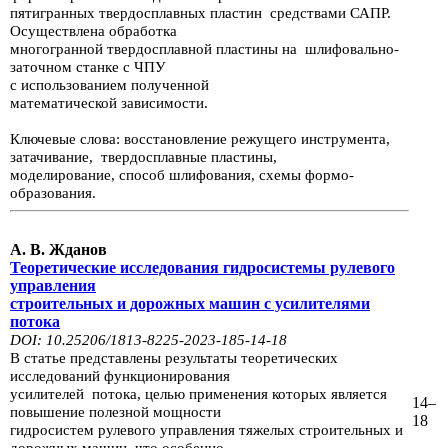
пятигранных твердосплавных пластин
средствами САПР.
Осуществлена обработка
много­гранной твердосплавной пластины на
шлифовально-
заточном станке с ЧПУ
с использованием полученной
математической
зависимости.
Ключевые слова: восстановление режущего инструмента,
затачивание,
твер­досплавные пластины,
моделирование, способ шлифования, схемы формо-
образования.
А. В. Жданов
Теоретические исследования гидросистемы рулевого
управления
строительных и дорожных машин
с усилителями
потока
DOI: 10.25206/1813-8225-2023-185-14-18
В статье представлены результаты теоретических
исследований функциониро­вания
усилителей потока,
целью применения которых является
14–
повышение по­лезной
мощности
18
гидросистем рулевого
управления тяжелых строительных и