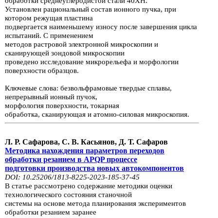
обработки
среднеуглеродистой стали 40ХН.
Установлен
рациональ­ный состав ионного пучка,
при
котором режущая пластина
подвергается наименьшему износу после
завершения
цикла
испытаний. С применением
ме­тодов растровой электронной микроскопии
и
сканирующей
зондовой микро­скопии
проведено исследование микрорельефа
и морфологии
поверхности образцов.
Ключевые слова: безвольфрамовые твердые сплавы,
непрерывный ионный пучок,
морфология поверхности,
токарная
обработка,
сканирующая и атом­но-силовая микроскопия.
Л. Р. Сафарова, С. В. Касьянов, Д. Т. Сафаров
Методика нахождения параметров переходов
обработки резанием в APQP процессе
подготовки производства
новых автокомпонентов
DOI: 10.25206/1813-8225-2023-185-37-45
В статье рассмотрено содержание методики оценки
технологического состо­яния станочной
системы на основе
метода планирования экспериментов
обра­ботки резанием заранее