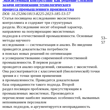
Экосистемный контроллинг как решение сложной
задачи оптимизации
технологического
процесса
промышленного производства
DOI: 10.25206/1813-8225-2023-185-53-57
Статья посвящена исследованию экосистемного
контроллинга и содержит три
структурных
раздела.
Исследование носит обзорный характер,
направлено на
популяризацию
экосистемных
подходов в
отечественной промышленно­сти.
Основные
53–
методы научного
57
исследования — систематизация и анализ.
Во введении
приводятся доказательства
потребности
в поисках новых решений по оптимизации
и
усовершенствованию
современной отечественной
промыш­ленности. В первом разделе
проводится
анализ
определений, связанных с эко­системой.
Она рассматривается с классической
(биологической)
точки
зрения и с точки зрения применения
в промышленности.
Приводится доказательная
база
оправданности такого подхода. Второй
раздел посвящен
проблемам, присутствующим в
промышленных
экосистемах. Производится
перечисле­ние
наиболее значимых особенностей, вызванных
непониманием
персоналом
новых подходов,
и аргументируется неоправданность