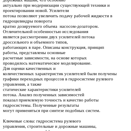
дорожных
машин, что особенно
актуально при модернизации
существую­щей техники
и
проектировании новой. Усилители
потока позволяют увеличить подачу рабочей
жидкости в
гидроцилиндры поворота
кратно дозируемо­го объема
насосом-дозатором.
Отличительной
особенностью исследования
является
рассмотрении двух усилителей потока
дроссельного и объемного
типов,
работающих в паре. Описаны конструкция, принцип
работы, пред­ставлены
основные
расчетные
зависимости, на основе которых
проводилось
математическое
моделирование.
Для оценки качественных
и
количественных
характеристик
усилителей были получены
графики переходных процессов в
гидросистеме
рулевого
управления, а также
статические характеристики
усилителей
потока.
Анализ
полученных зависимостей
показал приемлемую
точность и качество
работы
гидросистемы. Полученные
результаты
могут
применяться при синтезе
подобных систем.
Ключевые слова: гидросистема рулевого
управления,
строительные и дорож­ные машины,