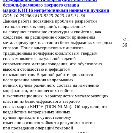
безвольфрамового твердого сплава
марки КНТ16 непрерывными
ионными пучками
DOI: 10.25206/1813-8225-2023-185-31-36
Данная работа посвящена проблеме разработки
технологических операций, направленных
на совершенствование
структуры и свойств и, как
следствие, на расширение области
применения
31–
металлорежущих пластин из
безвольфра­мовых твердых
36
сплавов. Поиск
альтернативных аналогов
традиционным воль­фрамокобальтовым
твердым
сплавам
является актуальной задачей
современ­ного материаловедения, что обусловлено
высокой
стоимостью и дефицитом
их компонентов. В данной работе проводится
исследование
влияния непре­рывных
ионных пучков различного состава на изменение
морфологии,
меха­нических свойств
и эксплуатационных
характеристик металлорежущих
пластин
из безвольфрамового твердого
сплава марки КНТ16 (TiCN-Ni-Mo).
Обнаруже­но,
что
воздействие непрерывных ионных
пучков приводит к существенному
изменению
износостойкости
режущих пластин
при проведении операций то­карной