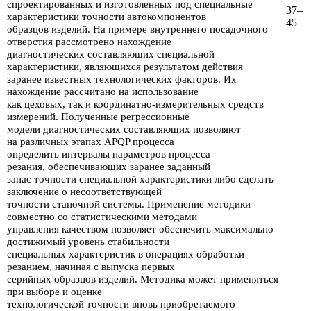
спроектированных и изготовленных под
специальные
37–
характеристики точности автокомпонентов
45
образцов изделий. На примере внутреннего
посадочного
отверстия рассмотрено нахождение
диагностиче­ских составляющих специальной
характеристики,
являющихся результатом
действия
заранее известных технологических факторов. Их
нахождение рас­считано
на использование
как цеховых, так и координатно-измерительных средств
измерений.
Полученные регрессионные
модели диагностических со­ставляющих позволяют
на
различных этапах APQP процесса
определить ин­тервалы
параметров процесса
резания,
обеспечивающих заранее заданный
запас точности специальной характеристики
либо
сделать
заключение о несо­ответствующей
точности станочной системы. Применение
методики
совмест­но
со статистическими методами
управления качеством позволяет
обеспечить максимально
достижимый уровень
стабильности
специальных характеристик
в операциях обработки
резанием, начиная с выпуска первых
серийных
об­разцов изделий.
Методика может применяться
при выборе и оценке
техно­логической точности вновь
приобретаемого