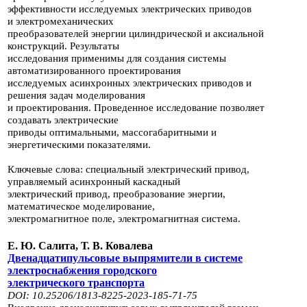
эффективности исследуемых электрических приводов
и
электромеханических
преобразователей энергии цилиндрической и аксиальной
конструкций. Ре­зультаты
исследования применимы для создания системы
автоматизирован­ного проектирования
исследуемых
асинхронных электрических приводов и
решения задач моделирования
и проектирования. Проведенное
исследование позволяет
создавать электрические
приводы оптимальными, массогабаритны­ми
и
энергетическими показателями.
Ключевые слова: специальный электрический привод,
управляемый асинхрон­ный каскадный
электрический привод, преобразование энергии,
математиче­ское моделирование,
электромагнитное поле,
электромагнитная система.
Е. Ю. Салита, Т. В. Ковалева
Двенадцатипульсовые выпрямители в системе
электроснабжения городского
электрического транспорта
DOI: 10.25206/1813-8225-2023-185-71-75