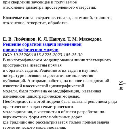
при
сверлении заусен­цев и получаемое
отклонение диаметра просверленного отверстия.
Ключевые слова: сверление, сплавы, алюминий, точность,
отклонение,
отвер­стие, обработка.
Е. В. Любчинов, К. Л. Панчук, Т. М. Мясоедова
Решение обратной задачи измененной
циклографической модели
DOI: 10.25206/1813-8225-2023-185-25-30
В циклографическом моделировании линии трехмерного
пространства из­вестны прямая
и обратная задачи.
Решению этих задач в научной
литературе посвящено достаточное
количество
публикаций. Авторами работы,
на основе исследований
25–
известной
классической циклографической
30
модели, была по­лучена ее модификация,
названная
измененной циклографической моделью.
Необходимость в этой модели
была вызвана решением
ряда
практических задач геометрического
моделирования,
в частности в области разработки по­
верхностных
форм автомобильных дорог,
где традиционно рассматривается только прямая задача
геометрического
моделирования,