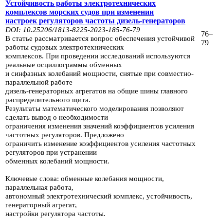
Устойчивость работы электротехнических
комплексов морских судов при изменении
настроек регуляторов
частоты дизель-генераторов
DOI: 10.25206/1813-8225-2023-185-76-79
76–
В статье рассматривается вопрос обеспечения устойчивой
79
работы судовых электротехнических
комплексов.
При проведении исследований используют­ся
реальные осциллограммы обменных
и синфазных колебаний
мощности, снятые при совместно-
параллельной работе
дизель-генераторных агрегатов на общие шины
главного
распределительного щита.
Результаты математи­ческого моделирования позволяют
сделать вывод
о необходимости
ограни­чения изменения значений коэффициентов усиления
частотных регуляторов.
Предложено
ограничить изменение коэффициентов усиления частотных
регу­ляторов при устранении
обменных колебаний мощности.
Ключевые слова: обменные колебания мощности,
параллельная работа,
авто­номный электротехнический
комплекс, устойчивость,
генераторный агрегат,
настройки регулятора частоты.