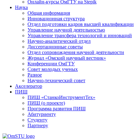
Онлайн-курсы ОмГТУ на Stepik
Наука
Общая информация
Инновационная структура
Отдел подготовки кадров высшей квалификации
Управление научной деятельностью
Управление трансфера технологий и инноваций
Научно-аналитический отдел
Диссертационные советы
Отдел сопровождения научной деятельности
Журнал «Омский научный вестник»
Конференции ОмГТУ
Совет молодых ученых
Разное
Научно-технический совет
Акселератор
ПИШ
ПИШ «СтанкоИнструментТех»
ПИШ (о проекте)
Программа развития ПИШ
Абитуриенту
Студенту
Партнеру