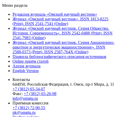
Меню раздела
Редакция журнала «Омский научный вестник»
Журнал «Омский научный вестник». ISSN 1813-8225
(Print). ISSN 2541-7541 (Online)
Журнал «Омский научный вестник. Серия Общество.
История. Современность». ISSN 2542-0488 (Print). ISSN
2541-7983 (Online)
Журнал «Омский научный вестник. Серия Авиационно-
ракетное и энергетическое машиностроение». ISSN
2588-0373 (Print). ISSN 2587-764X (Online)
Правила библиографического описания источников
Online приём статей
Архив журнала
English Version
Контакты
644050, Российская Федерация, г. Омск, пр-т Мира, д. 11
+7 (3812) 65-34-07
Факс:
+7 (3812) 65-26-98
info@omgtu.ru
Приёмная комиссия
+7 (3812) 72-90-55
pk@omgtu.ru