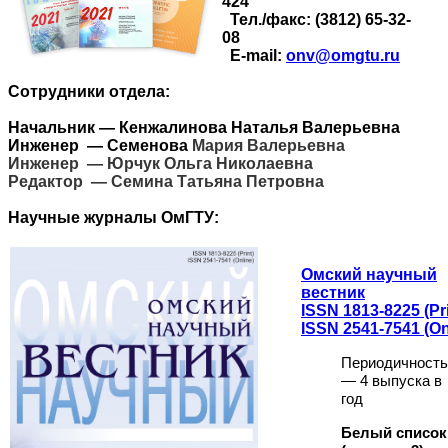
424
Тел./факс:
(3812) 65-32-
08
E-mail:
onv@omgtu.ru
Сотрудники отдела:
Начальник — Кенжалинова Наталья Валерьевна
Инженер
— Семенова
Мария Валерьевна
Инженер
— Юрчук Ольга Николаевна
Редактор
— Семина Татьяна Петровна
Научные журналы ОмГТУ:
Омский научный
вестник
ISSN 1813-8225 (Pri
ISSN 2541-7541 (On
Периодичность
— 4 выпуска в
год
Белый список