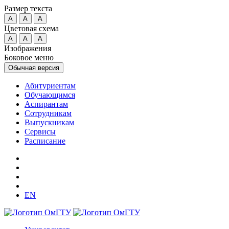
Размер текста
A
A
A
Цветовая схема
A
A
A
Изображения
Боковое меню
Обычная версия
Абитуриентам
Обучающимся
Аспирантам
Сотрудникам
Выпускникам
Сервисы
Расписание
EN