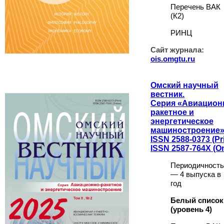
Перечень ВАК
(К2)
РИНЦ
Сайт журнала:
ois.omgtu.ru
Омский научный
вестник.
Серия «Авиацион
ракетное и
энергетическое
машиностроение»
ISSN 2588-0373 (Pri
ISSN 2587-764X (On
Периодичность
— 4 выпуска в
год
Белый список
(уровень 4
)