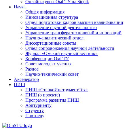
Онлайн-курсы ОмГТУ на Stepik
Наука
Общая информация
Инновационная структура
Отдел подготовки кадров высшей квалификации
Управление научной деятельностью
Управление трансфера технологий и инноваций
Научно-аналитический отдел
Диссертационные советы
Отдел сопровождения научной деятельности
Журнал «Омский научный вестник»
Конференции ОмГТУ
Совет молодых ученых
Разное
Научно-технический совет
Акселератор
ПИШ
ПИШ «СтанкоИнструментТех»
ПИШ (о проекте)
Программа развития ПИШ
Абитуриенту
Студенту
Партнеру