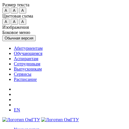
Размер текста
A
A
A
Цветовая схема
A
A
A
Изображения
Боковое меню
Обычная версия
Абитуриентам
Обучающимся
Аспирантам
Сотрудникам
Выпускникам
Сервисы
Расписание
EN