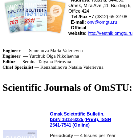
Omsk, Mira Ave.,11, Building 6,
Office 424
Тel./Fax
+7 (3812) 65-32-08
E-mail:
onv@omgtu.ru
Official
website
:
http://vestnik.omgtu.ru
Engineer
— Semenova Maria Valerievna
Engineer
— Yurchuk Olga Nikolaevna
Editor
— Semina Tatyana Petrovna
Chief Specialist
— Kenzhalinova Natalia Valerievna
Scientific Journals of OmSTU:
Omsk Scietntific Bulletin.
ISSN 1813-8225 (Print). ISSN
2541-7541 (Online)
Periodicity
—
4
Issues per Year