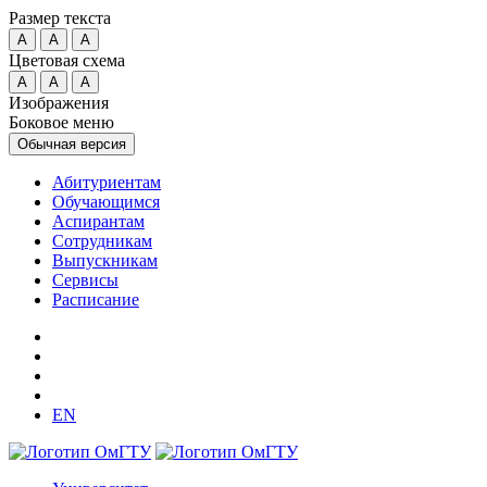
Размер текста
A
A
A
Цветовая схема
A
A
A
Изображения
Боковое меню
Обычная версия
Абитуриентам
Обучающимся
Аспирантам
Сотрудникам
Выпускникам
Сервисы
Расписание
EN