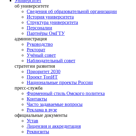
Университет
об университете
Сведения об образовательной организации
История университета
Структура университета
Персоналии
Партнёры ОмГТУ
администрация
Руководство
Ректорат
Учёный совет
Наблюдательный совет
стратегии развития
Приоритет 2030
Проект ТопИТ
Национальные проекты России
пресс-служба
Фирменный стиль Омского политеха
Контакты
Часто задаваемые вопросы
Реклама в вузе
официальные документы
Устав
Лицензия и аккредитация
Реквизиты