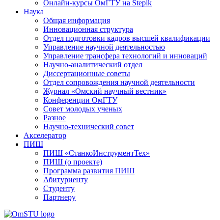
Онлайн-курсы ОмГТУ на Stepik
Наука
Общая информация
Инновационная структура
Отдел подготовки кадров высшей квалификации
Управление научной деятельностью
Управление трансфера технологий и инноваций
Научно-аналитический отдел
Диссертационные советы
Отдел сопровождения научной деятельности
Журнал «Омский научный вестник»
Конференции ОмГТУ
Совет молодых ученых
Разное
Научно-технический совет
Акселератор
ПИШ
ПИШ «СтанкоИнструментТех»
ПИШ (о проекте)
Программа развития ПИШ
Абитуриенту
Студенту
Партнеру