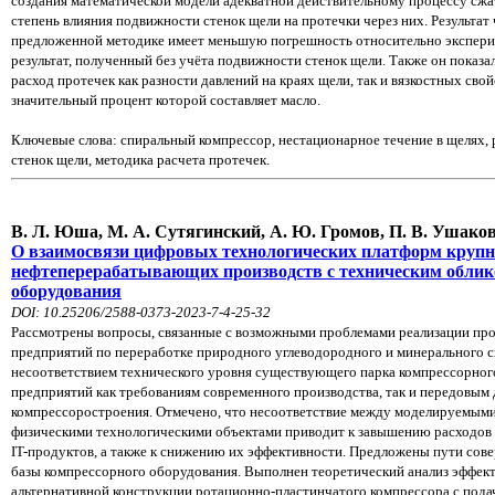
создания математической
модели адекватной действительному процессу сжа
степень
влияния подвижности стенок щели на протечки через них. Результат
предложенной методике имеет меньшую погрешность относительно экспер
результат, полученный без учёта подвижности стенок щели. Также он показа
расход протечек как разности давлений на краях щели, так и
вязкостных свой
значительный процент
которой составляет масло.
Ключевые слова: спиральный компрессор, нестационарное течение в щелях, 
стенок щели, методика расчета протечек.
В. Л. Юша, М. А. Сутягинский, А. Ю. Громов, П. В. Ушаков
О взаимосвязи цифровых технологических платформ круп
нефтеперерабатывающих
производств с техническим обли
оборудования
DOI: 10.25206/2588-0373-2023-7-4-25-32
Рассмотрены вопросы, связанные с возможными проблемами реализации пр
предприятий по переработке природного углеводородного и минерального 
несоответствием технического уровня существующего парка компрессорно
предприятий как требованиям современного производства, так и передовым
компрессоростроения. Отмечено, что несоответствие между
моделируемыми
физическими технологическими объектами приводит к
завышению расходов 
IT-продуктов, а также к снижению их
эффективности. Предложены пути сов
базы компрессорного
оборудования. Выполнен теоретический анализ эффек
альтернативной конструкции ротационно-пластинчатого компрессора с пода