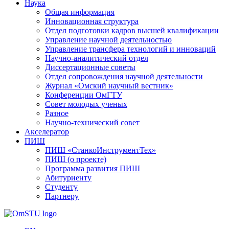
Наука
Общая информация
Инновационная структура
Отдел подготовки кадров высшей квалификации
Управление научной деятельностью
Управление трансфера технологий и инноваций
Научно-аналитический отдел
Диссертационные советы
Отдел сопровождения научной деятельности
Журнал «Омский научный вестник»
Конференции ОмГТУ
Совет молодых ученых
Разное
Научно-технический совет
Акселератор
ПИШ
ПИШ «СтанкоИнструментТех»
ПИШ (о проекте)
Программа развития ПИШ
Абитуриенту
Студенту
Партнеру