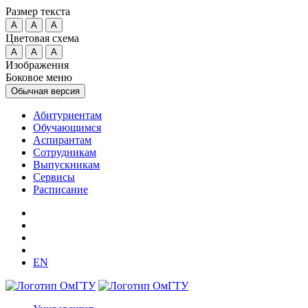
Размер текста
A
A
A
Цветовая схема
A
A
A
Изображения
Боковое меню
Обычная версия
Абитуриентам
Обучающимся
Аспирантам
Сотрудникам
Выпускникам
Сервисы
Расписание
EN