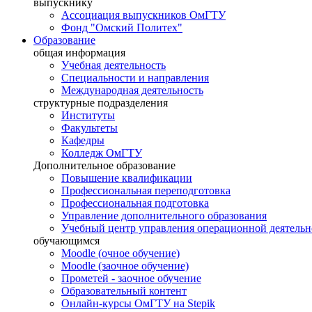
выпускнику
Ассоциация выпускников ОмГТУ
Фонд "Омский Политех"
Образование
общая информация
Учебная деятельность
Специальности и направления
Международная деятельность
структурные подразделения
Институты
Факультеты
Кафедры
Колледж ОмГТУ
Дополнительное образование
Повышение квалификации
Профессиональная переподготовка
Профессиональная подготовка
Управление дополнительного образования
Учебный центр управления операционной деятель
обучающимся
Moodle (очное обучение)
Moodle (заочное обучение)
Прометей - заочное обучение
Образовательный контент
Онлайн-курсы ОмГТУ на Stepik