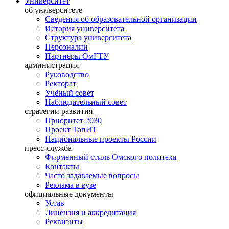
Университет
об университете
Сведения об образовательной организации
История университета
Структура университета
Персоналии
Партнёры ОмГТУ
администрация
Руководство
Ректорат
Учёный совет
Наблюдательный совет
стратегии развития
Приоритет 2030
Проект ТопИТ
Национальные проекты России
пресс-служба
Фирменный стиль Омского политеха
Контакты
Часто задаваемые вопросы
Реклама в вузе
официальные документы
Устав
Лицензия и аккредитация
Реквизиты