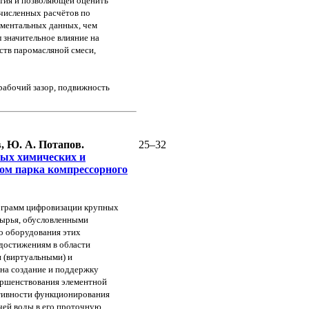
тия и позволяющей оценить
 численных расчётов по
иментальных
данных, чем
л
значительное влияние на
ств паромасляной смеси,
рабочий зазор,
подвижность
, Ю. А. Потапов.
25–32
ных химических и
ком парка
компрессорного
ограмм цифровизации
крупных
сырья,
обусловленными
го
оборудования этих
достижениям в области
 (виртуальными) и
на создание и поддержку
ершенствования элементной
тивности функционирования
чей воды в его
проточную