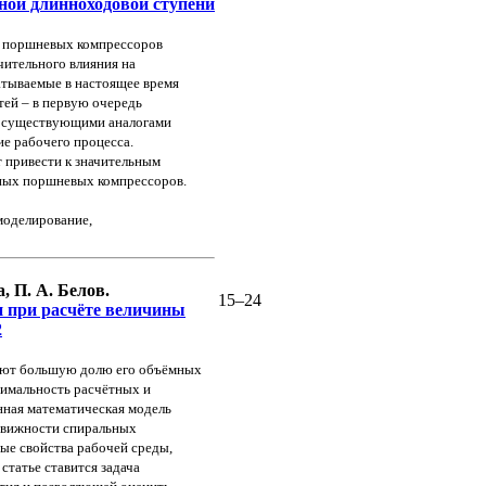
дной длинноходовой
ступени
 поршневых компрессоров
чительного влияния на
атываемые в настоящее
время
тей – в первую
очередь
с существующими
аналогами
ние рабочего
процесса.
т привести к
значительным
дных
поршневых компрессоров.
моделирование,
, П. А. Белов.
15–24
и при расчёте величины
2
мают большую долю
его объёмных
имальность расчётных и
нная математическая модель
одвижности спиральных
ые свойства рабочей среды,
статье ставится задача