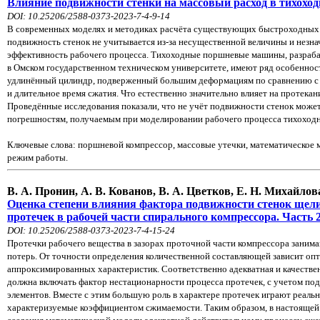
Влияние подвижности стенки на массовый расход в тихохо
DOI: 10.25206/2588-0373-2023-7-4-9-14
В современных моделях и методиках расчёта существующих быстроходных
подвижность
стенок
не учитывается из-за несущественной величины и незна
эффективность рабочего процесса. Тихоходные поршневые машины, разраб
в Омском государственном техническом университете, имеют ряд особеннос
удлинённый цилиндр, подверженный большим деформациям по сравнению 
и
длительное время сжатия. Что естественно значительно влияет на протека
Проведённые исследования показали, что не учёт подвижности стенок може
погрешностям, получаемым при моделировании рабочего процесса тихохо
Ключевые слова:
поршневой компрессор, массовые утечки, математическое 
режим работы.
В. А. Пронин, А. В. Кованов, В. А. Цветков, Е. Н. Михайлова
Оценка степени влияния фактора подвижности стенок щел
протечек в рабочей части спирального компрессора. Часть 
DOI: 10.25206/2588-0373-2023-7-4-15-24
Протечки рабочего вещества в зазорах проточной части компрессора зани
потерь. От точности определения количественной составляющей зависит
опт
аппроксимированных характеристик. Соответственно адекватная и
качестве
должна включать фактор нестационарности процесса
протечек, с учетом п
элементов. Вместе с этим большую роль в характере
протечек играют реальн
характеризуемые коэффициентом
сжимаемости. Таким образом, в настоящей 