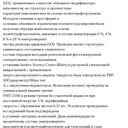
ZrO2, примененных в качестве объемного модификатора-
наполнителя, на структуру и прочностные
характеристики композита на основе политетрафторэтилена.
Методом спекания в прессформе в
условиях объемного ограничения теплового расширения были
получены образцы композитов на основе
политетрафторэтилена, имеющих в составе концентрации 0 %, 4 %,
8 % и 26 % наноразмерных
частиц диоксида циркония ZrO2. Проведен анализ структурно-
химического состояния и элементного
состава образцов методами рентгеновской фотоэлектронной
спектроскопии с использованием
установки Surface Science Center (Riber) и растровой электронной
микроскопией с применением
энерго-дисперсионного анализа, твердость была определена на ТВР-
АМ (дюрометр) Шора тип
А, с аналоговым индикатором. Испытания на износ проведены на
универсальной машине трения
УМТ-2168 в режиме трения без смазочной жидкости при
постоянной нагрузке 5 Н, периферийная
скорость с абразивным листом 0,32 м/с. Результаты проведенных
исследований были подтверждены
в условиях натурных испытаний. Даны рекомендации по
процентному составу наноразмерного
наполнителя в политетрафторэтилене для уплотнений в узлах