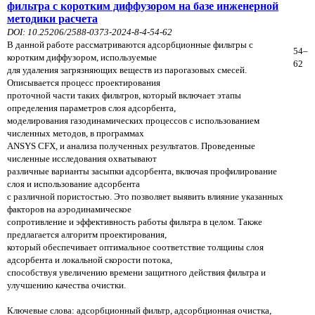
фильтра с коротким диффузором на базе инженерной
методики расчета
DOI: 10.25206/2588-0373-2024-8-4-54-62
В данной работе рассматриваются адсорбционные фильтры с
54–
коротким диффузором, используемые
62
для удаления загрязняющих веществ из парогазовых смесей.
Описывается процесс проектирования
проточной части таких фильтров, который включает этапы
определения параметров слоя адсорбента,
моделирования газодинамических процессов с использованием
численных методов, в программах
ANSYS CFX, и анализа полученных результатов. Проведенные
численные исследования охватывают
различные варианты засыпки адсорбента, включая профилирование
слоя и использование адсорбента
с различной пористостью. Это позволяет выявить влияние указанных
факторов на аэродинамическое
сопротивление и эффективность работы фильтра в целом. Также
предлагается алгоритм проектирования,
который обеспечивает оптимальное соответствие толщины слоя
адсорбента и локальной скорости потока,
способствуя увеличению времени защитного действия фильтра и
улучшению качества очистки.
Ключевые слова: адсорбционный фильтр, адсорбционная очистка,