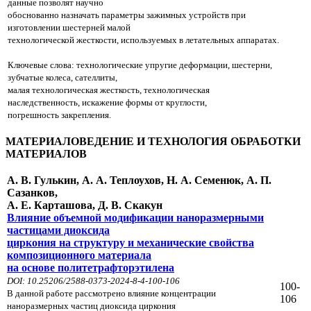
данные позволят научно
обоснованно назначать параметры зажимных устройств при
изготовлении шестерней малой
т
ехнологической жесткости, используемых в летательных аппаратах.
Ключевые слова: технологические упругие деформации, шестерни,
зубчатые колеса, сателлиты,
малая технологическая жесткость, технологическая
наследственность, искажение формы от круглости,
погрешность закрепления.
МАТЕРИАЛОВЕДЕНИЕ И ТЕХНОЛОГИЯ ОБРАБОТКИ
МАТЕРИАЛОВ
А. В. Гулькин, А. А. Теплоухов, Н. А. Семенюк, А. П.
Сазанков,
А. Е. Карташова, Д. В. Скакун
Влияние объемной модификации наноразмерными
частицами диоксида
циркония на структуру и механические свойства
композиционного материала
на основе политетрафторэтилена
DOI: 10.25206/2588-0373-2024-8-4-100-106
100-
В данной работе рассмотрено влияние концентрации
106
наноразмерных частиц диоксида циркония