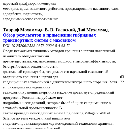
короткий диффузор, инженерная
методика, время защитного действия, профилирование насыпного слоя
адсорбента, пористость,
аэродинамическое сопротивление.
Тарраф Мохаммад, В. В. Гаевский, Диб Мухаммад
Обзор результатов в применении гибридных
транспортных систем с маховиком
DOI: 10.25206/2588-0373-2024-8-4-63-72
Среди нескольких типичных методов хранения энергии маховичный
накопитель обладает такими
преимуществами, как мгновенная мощность, высокая эффективность,
быстрый отклик, экологичность и
длительный срок службы, что делает его идеальной технологией
вторичного хранения энергии для
63–
традиционных автомобилей с двигателем внутреннего сгорания. Хотя
72
в прикладных исследованиях
технологии хранения энергии на маховике достигнут определенный
прогресс; в России и за рубежом нет
подробных исследований, которые бы обобщили ее применение в
автомобильной промышленности. В
статье проведен поиск данных в базе Engineering Village и Web of
Science по теме «маховичный накопитель
энергии», проанализирован ход исследований технологии хранения
энергии маховика в автомобильной