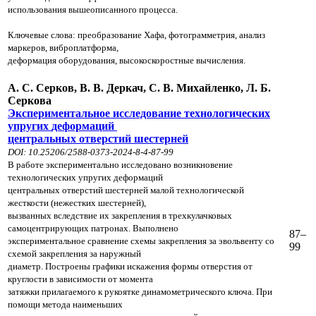
использования вышеописанного процесса.
Ключевые слова: преобразование Хафа, фотограмметрия, анализ
маркеров, виброплатформа,
деформация оборудования, высокоскоростные вычисления.
А. С. Серков, В. В. Деркач, С. В. Михайленко, Л. Б.
Серкова
Экспериментальное исследование технологических
упругих
деформаций
центральных отверстий шестерней
DOI: 10.25206/2588-0373-2024-8-4-87-99
В работе экспериментально исследовано возникновение
технологических упругих деформаций
центральных отверстий шестерней малой технологической
жесткости (нежестких шестерней),
вызванных вследствие их закрепления в трехкулачковых
самоцентрирующих патронах. Выполнено
87–
экспериментальное сравнение схемы закрепления за эвольвенту со
99
схемой закрепления за наружный
диаметр. Построены графики искажения формы отверстия от
круглости в зависимости от момента
затяжки прилагаемого к рукоятке динамометрического ключа. При
помощи метода наименьших