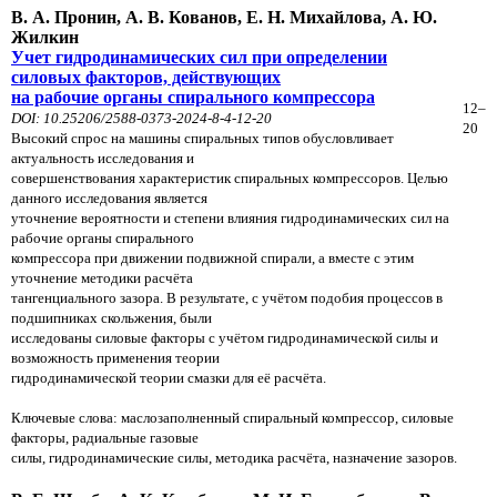
В. А. Пронин, А. В. Кованов, Е. Н. Михайлова, А. Ю.
Жилкин
Учет гидродинамических сил при определении
силовых факторов, действующих
на рабочие органы спирального компрессора
12–
DOI: 10.25206/2588-0373-2024-8-4-12-20
20
Высокий спрос на машины спиральных типов обусловливает
актуальность исследования и
совершенствования характеристик спиральных компрессоров. Целью
данного исследования является
уточнение вероятности и степени влияния гидродинамических сил на
рабочие органы спирального
компрессора при движении подвижной спирали, а вместе с этим
уточнение методики расчёта
тангенциального зазора. В результате, с учётом подобия процессов в
подшипниках скольжения, были
исследованы силовые факторы с учётом гидродинамической силы и
возможность применения теории
гидродинамической теории смазки для её расчёта.
Ключевые слова: маслозаполненный спиральный компрессор, силовые
факторы, радиальные газовые
силы, гидродинамические силы, методика расчёта, назначение зазоров.