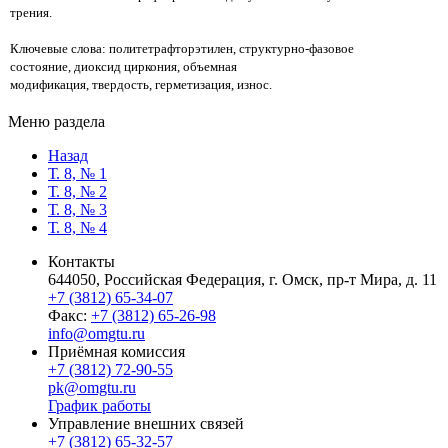
трения.
Ключевые слова: политетрафторэтилен, структурно-фазовое
состояние, диоксид циркония, объемная
модификация, твердость, герметизация, износ.
Меню раздела
Назад
Т. 8, № 1
Т. 8, № 2
Т. 8, № 3
Т. 8, № 4
Контакты
644050, Российская Федерация, г. Омск, пр-т Мира, д. 11
+7 (3812) 65-34-07
Факс:
+7 (3812) 65-26-98
info@omgtu.ru
Приёмная комиссия
+7 (3812) 72-90-55
pk@omgtu.ru
График работы
Управление внешних связей
+7 (3812) 65-32-57