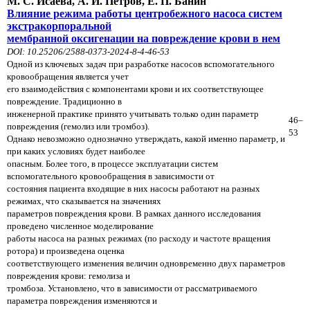
М. С. Исаева, А. И. Петров, Е. П. Банин
Влияние режима работы центробежного насоса систем
экстракорпоральной
мембранной оксигенации на повреждение крови в нем
DOI: 10.25206/2588-0373-2024-8-4-46-53
Одной из ключевых задач при разработке насосов вспомогательного
кровообращения является учет
его взаимодействия с компонентами крови и их соответствующее
повреждение. Традиционно в
инженерной практике принято учитывать только один параметр
46–
повреждения (гемолиз или тромбоз).
53
Однако невозможно однозначно утверждать, какой именно параметр, и
при каких условиях будет наиболее
опасным. Более того, в процессе эксплуатации систем
вспомогательного кровообращения в зависимости от
состояния пациента входящие в них насосы работают на разных
режимах, что сказывается на значениях
параметров повреждения крови. В рамках данного исследования
проведено численное моделирование
работы насоса на разных режимах (по расходу и частоте вращения
ротора) и произведена оценка
соответствующего изменения величин одновременно двух параметров
повреждения крови: гемолиза и
тромбоза. Установлено, что в зависимости от рассматриваемого
параметра повреждения изменяются и