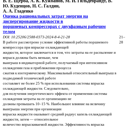
В. Е. Щерба, А. К. Кужбанов, М. И. Гильдебрандт, В.
Ю. Куденцов, Н. С. Галдин,
А. А. Гладенко
Оценка рациональных затрат энергии на
диспергирование жидкости в
поршневых компрессорах с двухфазным рабочим
телом
DOI: 10.25206/2588-0373-2024-8-4-21-28
21–
В работе рассмотрено условие эффективной работы поршневого
28
компрессора при впрыске охлаждающей
жидкости, которое заключается в том, что затраты на ее распыление и
впрыск должны быть меньше, чем
выигрыш в индикаторной работе, получаемый при интенсивном
охлаждении газа и приближении процесса
сжатия к изотермическому. Максимальный относительный выигрыш в
подводимой технической работе
составляет не более 25 % при использовании системы впрыска
охлаждающей жидкости. Следовательно,
для получения энергетического эффекта от применения системы
охлаждения затраты на ее организацию не
должны превышать 10–15 %. Наибольшее влияние на величину
выигрыша энергии при организации
впрыска жидкости оказывает средний радиус капель охлаждающей
жидкости, затем — относительное
количество впрыскиваемой жидкости. Эффективность впрыска