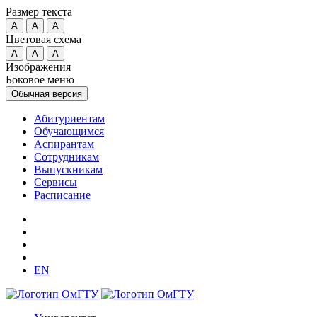
Размер текста
A
A
A
Цветовая схема
A
A
A
Изображения
Боковое меню
Обычная версия
Абитуриентам
Обучающимся
Аспирантам
Сотрудникам
Выпускникам
Сервисы
Расписание
EN