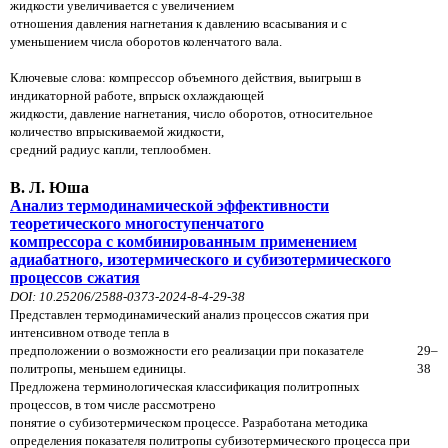
жидкости увеличивается с увеличением
отношения давления нагнетания к давлению всасывания и с
уменьшением числа оборотов коленчатого вала.
Ключевые слова: компрессор объемного действия, выигрыш в
индикаторной работе, впрыск охлаждающей
жидкости, давление нагнетания, число оборотов, относительное
количество впрыскиваемой жидкости,
средний радиус капли, теплообмен.
В. Л. Юша
Анализ термодинамической эффективности
теоретического многоступенчатого
компрессора с комбинированным применением
адиабатного, изотермического и субизотермического
процессов сжатия
DOI: 10.25206/2588-0373-2024-8-4-29-38
Представлен термодинамический анализ процессов сжатия при
интенсивном отводе тепла в
предположении о возможности его реализации при показателе
29–
политропы, меньшем единицы.
38
Предложена терминологическая классификация политропных
процессов, в том числе рассмотрено
понятие о субизотермическом процессе. Разработана методика
определения показателя политропы субизотермического
процесса при