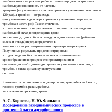
наиболее опасные режимы работы: гемолиз продемонстрировал
наибольшую зависимость от частоты
вращения (ее увеличение в три раза привело к увеличению гемолиза в
120 раз), а тромбоз — от расхода
(его уменьшение в девять раз привело к увеличению параметра
тромбоза в шесть раз). Также отмечено,
что вне зависимости от учитываемого параметра повреждения
наибольший вклад в повреждение крови
вносил отвод, однако баланс между вкладом элементов (рабочего
колеса и отвода) перераспределялся в
зависимости от рассматриваемого параметра повреждения.
Полученные результаты продемонстрировали,
что для создания безопасного насоса вспомогательного
кровообращения в процессе его проектирования и
оптимизации необходимо одновременно учитывать и гемолиз, и
тромбоз, а также динамику эксплуатации
системы.
Ключевые слова: численное моделирование, центробежный насос,
гемолиз, тромбоз, режим работы,
касательное напряжение, кровь.
А. С. Корнеева, Н. Ю. Филькин
Исследование газодинамических процессов в
проточной части адсорбционного