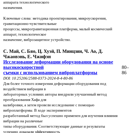
аппарата технологического
назначения.
Ключевые слова: методика проектирования, микроускорения,
гравитационно-чувствительные
процессы, микрогравитационная платформа, малый космический
аппарат, технологическое
назначение, виброзащитное устройство.
С. Май, С. Бяо, Ц. Хуэй, П. Минцзин, Ч. Ао, Д.
Чжаовэнь, Е. Чжифэн
Исследование деформации оборудования на основе
высокоскоростной
80–
съемки с использованием виброплатформы
86
DOI: 10.25206/2588-0
373-2024-8-4-80-86
Для более точного измерения деформации оборудования под
воздействием вибрации в
лабораторных условиях авторы внедрили улучшенный метод
преобразования Хафа для
калибровки, а затем провели исследование с помощью
виброплатформы. В ходе экспериментов
разработанный метод был успешно применен для изучения влияния
вибрации на различные
типы оборудования. Соответствующие данные и результаты
успешно доказали эффективность