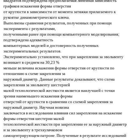
квадратов подтверждена предполагаемая линейная зависимость
графиков искажения формы отверстия
от круглости в зависимости от момента затяжки прилагаемого к
рукоятке динамометрического ключа.
Выполнены сравнения результатов, полученных при помощи
эксперимента с результатами,
полученными ранее при помощи компьютерного моделирования;
подтверждена адекватность
компьютерных моделей и достоверность полученных
экспериментальных результатов.
Экспериментально установлено, что при закреплении за эвольвенту
возникает в среднем на 30,23 %
меньше величина искажения формы отверстия от круглости по
отношению к схеме закрепления за
наружный диаметр. Данные результаты доказывают, что схема
закрепления за эвольвенту шестерней
малой технологической жесткости является наилучшей с точки
зрения наименьшего искажения формы
отверстий от круглости в сравнении со схемой закрепления за
наружный диаметр. Научная новизна
з
аключается в исследовании влияния сил закрепления на искажение
формы отверстия шестерни малой
технологической жесткости при закреплении ее за наружный диаметр
и за эвольвенту в трехкулачковом
самоцентрирующем патроне. Полученные в результате исследований