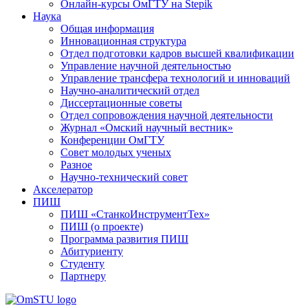
Онлайн-курсы ОмГТУ на Stepik
Наука
Общая информация
Инновационная структура
Отдел подготовки кадров высшей квалификации
Управление научной деятельностью
Управление трансфера технологий и инноваций
Научно-аналитический отдел
Диссертационные советы
Отдел сопровождения научной деятельности
Журнал «Омский научный вестник»
Конференции ОмГТУ
Совет молодых ученых
Разное
Научно-технический совет
Акселератор
ПИШ
ПИШ «СтанкоИнструментТех»
ПИШ (о проекте)
Программа развития ПИШ
Абитуриенту
Студенту
Партнеру