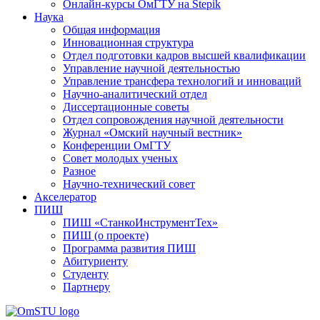
Онлайн-курсы ОмГТУ на Stepik
Наука
Общая информация
Инновационная структура
Отдел подготовки кадров высшей квалификации
Управление научной деятельностью
Управление трансфера технологий и инноваций
Научно-аналитический отдел
Диссертационные советы
Отдел сопровождения научной деятельности
Журнал «Омский научный вестник»
Конференции ОмГТУ
Совет молодых ученых
Разное
Научно-технический совет
Акселератор
ПИШ
ПИШ «СтанкоИнструментТех»
ПИШ (о проекте)
Программа развития ПИШ
Абитуриенту
Студенту
Партнеру