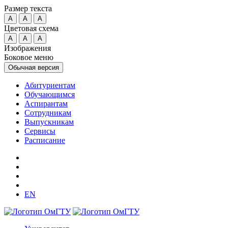
Размер текста
A
A
A
Цветовая схема
A
A
A
Изображения
Боковое меню
Обычная версия
Абитуриентам
Обучающимся
Аспирантам
Сотрудникам
Выпускникам
Сервисы
Расписание
EN