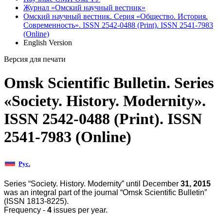
Журнал «Омский научный вестник»
Омский научный вестник. Серия «Общество. История.
Современность». ISSN 2542-0488 (Print). ISSN 2541-7983
(Online)
English Version
Версия для печати
Omsk Scientific Bulletin. Series
«Society. History. Modernity».
ISSN 2542-0488 (Print). ISSN
2541-7983 (Online)
Рус.
Series “Society. History. Modernity” until December
31, 2015
was an integral part of the journal “Omsk Scientific Bulletin”
(ISSN 1813-8225).
Frequency -
4
issues per year.