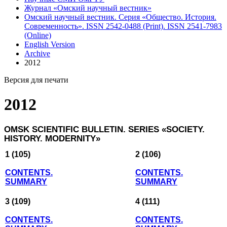
Журнал «Омский научный вестник»
Омский научный вестник. Серия «Общество. История.
Современность». ISSN 2542-0488 (Print). ISSN 2541-7983
(Online)
English Version
Archive
2012
Версия для печати
2012
OMSK SCIENTIFIC BULLETIN. SERIES
«SOCIETY.
HISTORY. MODERNITY»
1 (105)
2 (106)
CONTENTS.
CONTENTS.
SUMMARY
SUMMARY
3 (109)
4 (111)
CONTENTS.
CONTENTS.