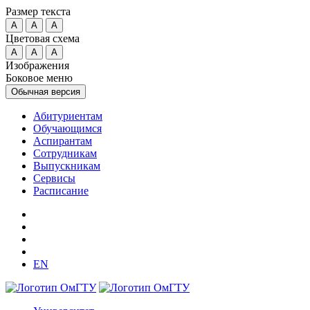
Размер текста
A
A
A
Цветовая схема
A
A
A
Изображения
Боковое меню
Обычная версия
Абитуриентам
Обучающимся
Аспирантам
Сотрудникам
Выпускникам
Сервисы
Расписание
EN