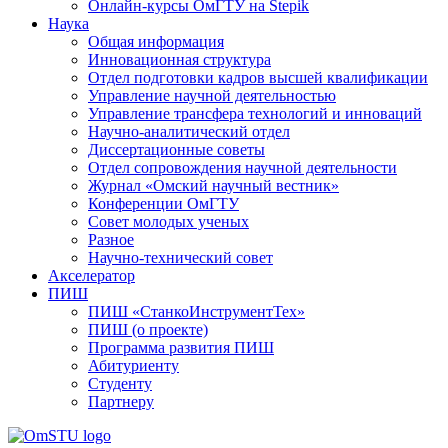
Онлайн-курсы ОмГТУ на Stepik
Наука
Общая информация
Инновационная структура
Отдел подготовки кадров высшей квалификации
Управление научной деятельностью
Управление трансфера технологий и инноваций
Научно-аналитический отдел
Диссертационные советы
Отдел сопровождения научной деятельности
Журнал «Омский научный вестник»
Конференции ОмГТУ
Совет молодых ученых
Разное
Научно-технический совет
Акселератор
ПИШ
ПИШ «СтанкоИнструментТех»
ПИШ (о проекте)
Программа развития ПИШ
Абитуриенту
Студенту
Партнеру