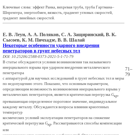
Ключевые слова: эффект Ранка, вихревая труба, труба Гартмана–
Шпренгера, энергообмен, вязкость, градиент угловых скоростей,
градиент линейных скоростей.
Е. В. Леун, А. А. Поляков, С. А. Защиринский, В. К.
Сысоев, К. М. Пичхадзе, В. В. Шалай
Некоторые особенности ударного внедрения
пенетраторов в грунт небесных тел
DOI: 10.25206/2588-0373-2021-5-1-71-79
В статье обсуждаются условия возникновения так называемого
инерциального взрыва при ударном внедрении металлического
71–
пенетратора
79
с аппаратурой для научных исследований в грунт небесных тел и меры
по недопущению этого. Показано, что основным параметром,
определяющим возможность возникновения инерциального взрыва у
металлических пенетраторов, является критическая перегрузка
G
,
кр
превышающая определенное пороговое значение, индивидуальное
каждому металлу. Обсуждаются вопросы влияния криогенных
температур
космических условий эксплуатации пенетраторов на снижение
критической перегрузки
G
. Рассматриваются способы компенсации
кр
или