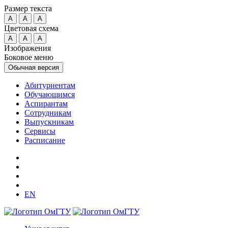
Размер текста
A
A
A
Цветовая схема
A
A
A
Изображения
Боковое меню
Обычная версия
Абитуриентам
Обучающимся
Аспирантам
Сотрудникам
Выпускникам
Сервисы
Расписание
EN