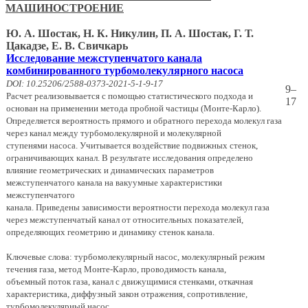
МАШИНОСТРОЕНИЕ
Ю. А. Шостак, Н. К. Никулин, П. А. Шостак, Г. Т.
Цакадзе, Е. В. Свичкарь
Исследование межступенчатого канала
комбинированного турбомолекулярного насоса
DOI: 10.25206/2588-0373-2021-5-1-9-17
9–
Расчет реализовывается с помощью статистического подхода и
17
основан на применении метода пробной частицы (Монте-Карло).
Определяется вероятность прямого и обратного перехода молекул газа
через канал между турбомолекулярной и молекулярной
ступенями насоса. Учитывается воздействие подвижных стенок,
ограничивающих канал. В результате исследования определено
влияние геометрических и динамических параметров
межступенчатого канала на вакуумные характеристики
межступенчатого
канала. Приведены зависимости вероятности перехода молекул газа
через межступенчатый канал от относительных показателей,
определяющих геометрию и динамику стенок канала.
Ключевые слова: турбомолекулярный насос, молекулярный режим
течения газа, метод Монте-Карло, проводимость канала,
объемный поток газа, канал с движущимися стенками, откачная
характеристика, диффузный закон отражения, сопротивление,
турбомолекулярный насос.