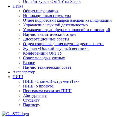
Онлайн-курсы ОмГТУ на Stepik
Наука
Общая информация
Инновационная структура
Отдел подготовки кадров высшей квалификации
Управление научной деятельностью
Управление трансфера технологий и инноваций
Научно-аналитический отдел
Диссертационные советы
Отдел сопровождения научной деятельности
Журнал «Омский научный вестник»
Конференции ОмГТУ
Совет молодых ученых
Разное
Научно-технический совет
Акселератор
ПИШ
ПИШ «СтанкоИнструментТех»
ПИШ (о проекте)
Программа развития ПИШ
Абитуриенту
Студенту
Партнеру