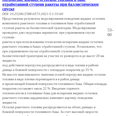
отработанной ступени ракеты при баллистическом
спуске
DOI: 10.25206/2588-0373-2021-5-1-53-60
Представлены результаты моделирования поведения жидких остатков
компонента ракетного топлива в топливном баке отработанной
ступени ракеты на баллистической траектории. Моделирование
53–
проведено для следующих вариантов: при управляемом спуске
60
ступени
ракеты и при использовании технологии испарения жидких остатков
ракетного топлива в баках отработанной ступени. Установлено, что
при управляемом спуске отработанной ступени ракеты по
баллистической траектории на участке ее разворота и до высот 20 км
жидкость
под действием перегрузок распределяется в виде пленки в районе
днища и боковой поверхности с площадью покрытия до 35 %.
На высоте максимального значения осевой перегрузки жидкие остатки
топлива в виде пленки перемещаются в район днища
и прилегающей боковой поверхности топливного бака. Общая площадь
покрытия составляет около 22 %. Введение горячего
теплоносителя в топливные баки для испарения жидких остатков
ракетного топлива кардинально изменяют картину поведения
жидкости.
Остатки ракетного топлива распределяются на обоих днищах и
боковой поверхности топливного бака. За счет высокой скорости