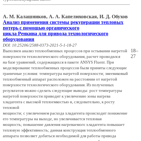
А. М. Калашников, А. А. Капелюховская, И. Д. Обухов
Анализ применения системы рекуперации тепловых
потерь с помощью органического
цикла Ренкина для привода технологического
оборудования
DOI: 10.25206/2588-0373-2021-5-1-18-27
18–
Выполнен анализ теплообменных процессов при остывании нагретой
27
поверхности технологического оборудования, расчет проводился
на базе уравнений, содержащихся в пакете ANSYS Fluent. При
моделирование теплообменных процессов были приняты следующие
граничные условия: температура нагретой поверхности; змеевиковый
теплообменный аппарат расположен на расстоянии от нагретой
поверхности технологического оборудования. Из полученных
результатов можно сделать следующие выводы: рост температуры
нагретой поверхности приводит к увеличению зоны нагрева
хладагента с высокой теплоемкостью и, следовательно, к росту
тепловой
мощности; с увеличением расхода хладагента происходит понижение
его температуры на выходе, но увеличивается тепловая
мощность; повышение давления нагреваемого хладагента повышает
тепловую эффективность; данная конструкция теплообменного
аппарата позволяет добиться необходимой для работы привода