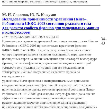
источники энергии, тепловая производительность, инсоляция.
М. И. Соколов, Ю. В. Кожухов
Исследование применимости уравнений Пенга–
Робинсона и GERG-2008 состояния реального газа
для расчета свойств фреонов для холодильных машин
и компрессоров
DOI: 10.25206/2588-0373-2021-5-1-34-43
34–
Проведено исследование уравнений состояния реального газа Пенга–
43
Робинсона и GERG-2008 применительно к расчетам фреонов
R404A, R408A и R410A. В ходе исследования были рассчитаны
четыре параметра фреона на линии насыщенного пара: давление
насыщенных паров на линии насыщения при некоторой температуре
фреона, плотность фреона при давлении насыщения и некоторой
температуре, энтальпия и энтропия при тех же давлениях и
температуре. Данные, полученные из расчета фреона по
вышеуказанным
уравнениям, были сравнены с экспериментальными данным по
каждому из вышеуказанных фреонов. В результате работы были
получены данные по оценке точности уравнений состояния Пенга–
Робинсона и GERG-2008 для каждого из трех фреонов, дана оценка
эффективности применения этих уравнений, а также даны
рекомендации по расчетам и применению данных уравнений
при проектировании и математическом моделировании холодильных