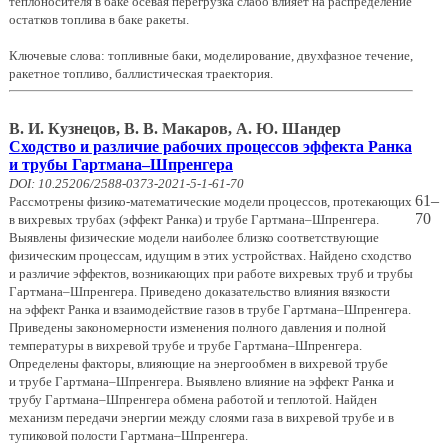
теплоносителя в баке осевая перегрузка слабо влияет на распределение
остатков топлива в баке ракеты.
Ключевые слова: топливные баки, моделирование, двухфазное течение,
ракетное топливо, баллистическая траектория.
В. И. Кузнецов, В. В. Макаров, А. Ю. Шандер
Сходство и различие рабочих процессов эффекта Ранка
и трубы Гартмана–Шпренгера
DOI: 10.25206/2588-0373-2021-5-1-61-70
61–
Рассмотрены физико-математические модели процессов, протекающих
70
в вихревых трубах (эффект Ранка) и трубе Гартмана–Шпренгера.
Выявлены физические модели наиболее близко соответствующие
физическим процессам, идущим в этих устройствах. Найдено сходство
и различие эффектов, возникающих при работе вихревых труб и трубы
Гартмана–Шпренгера. Приведено доказательство влияния вязкости
на эффект Ранка и взаимодействие газов в трубе Гартмана–Шпренгера.
Приведены закономерности изменения полного давления и полной
температуры в вихревой трубе и трубе Гартмана–Шпренгера.
Определены факторы, влияющие на энергообмен в вихревой трубе
и трубе Гартмана–Шпренгера. Выявлено влияние на эффект Ранка и
трубу Гартмана–Шпренгера обмена работой и теплотой. Найден
механизм передачи энергии между слоями газа в вихревой трубе и в
тупиковой полости Гартмана–Шпренгера.