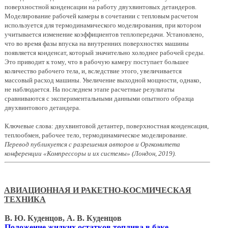
поверхностной конденсации на работу двухвинтовых детандеров.
Моделирование рабочей камеры в сочетании с тепловым расчетом
используется для термодинамического моделирования, при котором
учитывается изменение коэффициентов теплопередачи. Установлено,
что во время фазы впуска на внутренних поверхностях машины
появляется конденсат, который значительно холоднее рабочей среды.
Это приводит к тому, что в рабочую камеру поступает большее
количество рабочего тела, и, вследствие этого, увеличивается
массовый расход машины. Увеличение выходной мощности, однако,
не наблюдается. На последнем этапе расчетные результаты
сравниваются с экспериментальными данными опытного образца
двухвинтового детандера.
Ключевые слова: двухвинтовой детантер, поверхностная конденсация,
теплообмен, рабочее тело, термодинамическое моделирование.
Перевод публикуется с разрешения авторов и Оргкомитета
конференции «Компрессоры и их системы» (Лондон, 2019).
АВИАЦИОННАЯ И РАКЕТНО-КОСМИЧЕСКАЯ
ТЕХНИКА
В. Ю. Куденцов, А. В. Куденцов
Положение жидких остатков топлива в баке