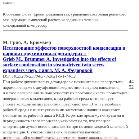
машин.
Ключевые слова: фреон, реальный газ, уравнение состояния реального
газа, термодинамический расчет, холодильная техника,
холодильный компрессор.
М. Гриб, А. Брюммер
Исследование эффектов поверхностной конденсации в
паровых двухвинтовых детандерах =
Grieb M., Brümmer A. Investigation into the effects of
surface condensation in steam-driven twin screw
expanders / пер. с англ. М. А. Федоровой
DOI: 10.25206/2588-0373-2021-5-1-44-52
44–
При работе двухвинтовых детандеров с незначительно перегретыми
52
парами или даже с двухфазными жидкостями в период наполнения
и в фазе расширения на поверхностях их проточной части происходит
поверхностная конденсация, когда рабочая среда контактирует
с более холодными внутренними поверхностями. Этот теплообмен
рабочей среды с конструктивными элементами машины оказывает
влияние на их рабочий цикл и КПД. Короткие промежутки времени и
периодичность этого процесса указывают на то, что процесс
конденсации лучше всего описывается при помощи моделей капельной
конденсации. С учетом известных результатов научных
исследований в данной статье уделено внимание анализу влияния