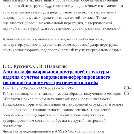
минимизации этих негативных особенностей. Определены значения
критической перегрузки
G
, соответствующие земным и космическим
кр
условиям эксплуатации для ряда сплавов и высокочистых металлов,
широко используемых в ракетно-космической технике. Также
оценивается уровень максимальной перегрузки, выдерживаемой
научной аппаратурой, для современного уровня развития технологий.
Ключевые слова: космические исследования, небесное тело,
пенетратор, ударное внедрение, высокоскоростной удар, перегрузка,
критическая скорость, подповерхностный грунт, инерциальный взрыв.
Г. С. Русских, С. В. Шалыгин
Алгоритм формирования внутренней структуры
изделия с учетом напряженно-деформированного
состояния на примере трехточечного изгиба
80–
DOI: 10.25206/2588-0373-2021-5-1-80-85
85
Работа посвящена оптимизации массы образца, полученного методом
3D печати с сохранением механической прочности и жесткости.
Предложен алгоритм оптимизации его внутренней структуры, в основе
— использование изоповерхностей эквивалентных напряжений,
полученных на предварительно рассчитанном напряженно-
деформированном состоянии образца в упругой изотропной
постановке.
Численным моделированием в ANSYS Workbench получены