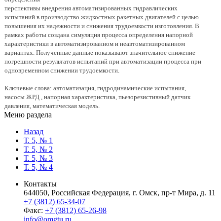
перспективы внедрения автоматизированных гидравлических
испытаний в производство жидкостных ракетных двигателей с целью
повышения их надежности и снижения трудоемкости изготовления. В
рамках работы создана симуляция процесса определения напорной
характеристики в автоматизированном и неавтоматизированном
вариантах. Полученные данные показывают значительное снижение
погрешности результатов испытаний при автоматизации процесса при
одновременном снижении трудоемкости.
Ключевые слова: автоматизация, гидродинамические испытания,
насосы ЖРД , напорная характеристика, пьезорезистивный датчик
давления, математическая модель.
Меню раздела
Назад
Т. 5, № 1
Т. 5, № 2
Т. 5, № 3
Т. 5, № 4
Контакты
644050, Российская Федерация, г. Омск, пр-т Мира, д. 11
+7 (3812) 65-34-07
Факс:
+7 (3812) 65-26-98
info@omgtu.ru