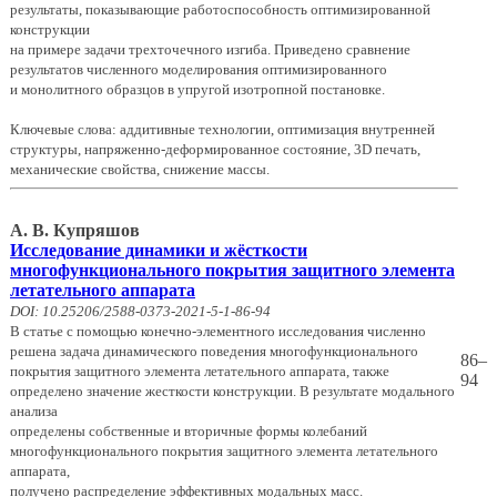
результаты, показывающие работоспособность оптимизированной
конструкции
на примере задачи трехточечного изгиба. Приведено сравнение
результатов численного моделирования оптимизированного
и монолитного образцов в упругой изотропной постановке.
Ключевые слова: аддитивные технологии, оптимизация внутренней
структуры, напряженно-деформированное состояние, 3D печать,
механические свойства, снижение массы.
А. В. Купряшов
Исследование динамики и жёсткости
многофункционального покрытия защитного элемента
летательного аппарата
DOI: 10.25206/2588-0373-2021-5-1-86-94
В статье с помощью конечно-элементного исследования численно
решена задача динамического поведения многофункционального
86–
покрытия защитного элемента летательного аппарата, также
94
определено значение жесткости конструкции. В результате модального
анализа
определены собственные и вторичные формы колебаний
многофункционального покрытия защитного элемента летательного
аппарата,
получено распределение эффективных модальных масс.