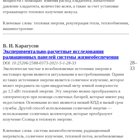
мощности с помощью: изменяя расход хладагента, избыточное
давление хладагента, количество колен, а также за счет установки
отражающего тепловое излучение кожуха.
Ключевые слова: тепловая энергия, рекуперация тепла, теплообменник,
машиностроение.
В. И. Карагусов
Экспериментально-расчетные исследования
радиационных панелей системы жизнеобеспечения
28–
DOI: 10.25206/2588-0373-2021-5-1-28-33
33
Экологически чистые и возобновляемые источники энергии в
настоящее время являются актуальными и востребованными. Одним
из таких источников энергии является солнечное излучение, которое
может передавать на один квадратный метр земной поверхности
до 1,5 кВт тепловой энергии. Эту энергию можно преобразовать в
электрическую при помощи солнечных батарей, которые имеют ряд
недостатков. Основными из них являются низкий КПД и малый срок
службы. Другой способ использования солнечной энергии —
использование солнечных коллекторов, которые преобразуют
излучение Солнца в тепловую энергию.
Ключевые слова: система жизнеобеспечения, радиационный
нагреватель, солнечное излучение, тепловой поток, возобновляемые