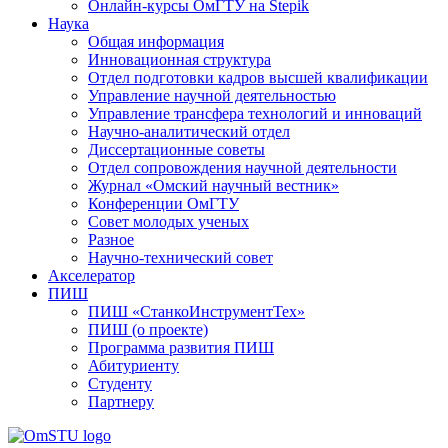
Онлайн-курсы ОмГТУ на Stepik
Наука
Общая информация
Инновационная структура
Отдел подготовки кадров высшей квалификации
Управление научной деятельностью
Управление трансфера технологий и инноваций
Научно-аналитический отдел
Диссертационные советы
Отдел сопровождения научной деятельности
Журнал «Омский научный вестник»
Конференции ОмГТУ
Совет молодых ученых
Разное
Научно-технический совет
Акселератор
ПИШ
ПИШ «СтанкоИнструментТех»
ПИШ (о проекте)
Программа развития ПИШ
Абитуриенту
Студенту
Партнеру