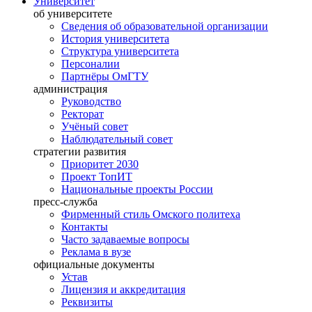
Университет
об университете
Сведения об образовательной организации
История университета
Структура университета
Персоналии
Партнёры ОмГТУ
администрация
Руководство
Ректорат
Учёный совет
Наблюдательный совет
стратегии развития
Приоритет 2030
Проект ТопИТ
Национальные проекты России
пресс-служба
Фирменный стиль Омского политеха
Контакты
Часто задаваемые вопросы
Реклама в вузе
официальные документы
Устав
Лицензия и аккредитация
Реквизиты