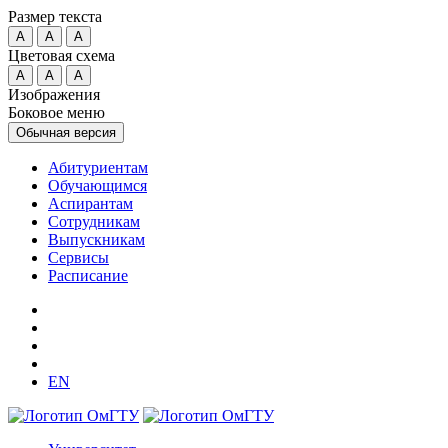
Размер текста
A
A
A
Цветовая схема
A
A
A
Изображения
Боковое меню
Обычная версия
Абитуриентам
Обучающимся
Аспирантам
Сотрудникам
Выпускникам
Сервисы
Расписание
EN