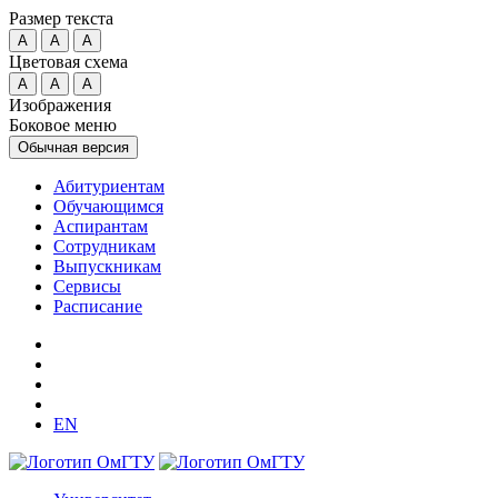
Размер текста
A
A
A
Цветовая схема
A
A
A
Изображения
Боковое меню
Обычная версия
Абитуриентам
Обучающимся
Аспирантам
Сотрудникам
Выпускникам
Сервисы
Расписание
EN