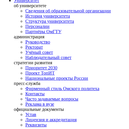
Университет
об университете
Сведения об образовательной организации
История университета
Структура университета
Персоналии
Партнёры ОмГТУ
администрация
Руководство
Ректорат
Учёный совет
Наблюдательный совет
стратегии развития
Приоритет 2030
Проект ТопИТ
Национальные проекты России
пресс-служба
Фирменный стиль Омского политеха
Контакты
Часто задаваемые вопросы
Реклама в вузе
официальные документы
Устав
Лицензия и аккредитация
Реквизиты