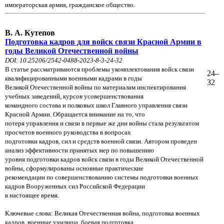
императорская армия, гражданское общество.
В. А. Кутепов
Подготовка кадров для войск связи Красной Армии в
годы Великой Отечественной войны
DOI: 10.25206/2542-0488-2023-8-3-24-32
В статье рассматриваются проблемы укомплектования войск связи
24
–
квалифицированными военными кадрами в годы
32
Великой Отечественной войны по материалам инспектирования
учебных заведений, курсов усовершенствования
командного состава и полковых школ Главного управления связи
Красной Армии. Обращается внимание на то, что
потеря управления и связи в первые же дни войны стала результатом
просчетов военного руководства в вопросах
подготовки кадров, сил и средств военной связи. Автором проведен
анализ эффективности принятых мер по повышению
уровня подготовки кадров войск связи в годы Великой Отечественной
войны, сформулированы основные практические
рекомендации по совершенствованию системы подготовки военных
кадров Вооруженных сил Российской Федерации
в настоящее время.
Ключевые слова: Великая Отечественная война, подготовка военных
кадров, военные училища, боевая подготовка,