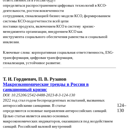
ответственности в
России будут
определяться распространением
цифровых технологий в КСО-
деятельности, ростом вовлеченности
сотрудников,
глокализацией бизнес-модели КСО,
формированием
системы КСО-подотчетности всей цепи
поставки
продукта,
включением КСО в систему
кризис-
менеджмента организации, внедрением КСО как
инструмента
социального
обеспечения равенства и
социальной
инклюзии.
Ключевые слова: корпоративная социальная ответственность, ESG-
трансформация, цифровая трансформация,
глокализация, устойчивое развитие.
Т. И. Гордиевич, П. В. Рузанов
Макроэкономические тренды в России в
санкционный кризис
DOI: 10.25206/2542-0488-2023-8-3-124-130
2022 год стал годом беспрецедентных испытаний, вызванных
124–
антироссийскими санкциями. В статье
130
определяются основные направления антироссийских санкций.
Целью статьи является анализ основных
макроэкономических индикаторов, оказавшихся под воздействием
санкций. Российский валовой внутренний