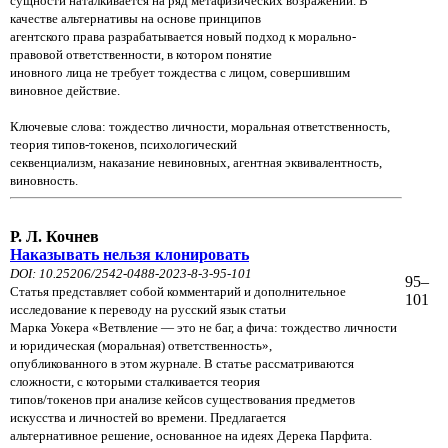
сущности наталкивается на ряд метафизических возражений. В
качестве альтернативы на основе принципов
агентского права разрабатывается новый подход к морально-
правовой ответственности, в котором понятие
иновного лица не требует тождества с лицом, совершившим
виновное действие.
Ключевые слова: тождество личности, моральная ответственность,
теория типов-токенов, психологический
секвенциализм, наказание невиновных, агентная эквивалентность,
виновность.
Р. Л. Кочнев
Наказывать нельзя клонировать
DOI: 10.25206/2542-0488-2023-8-3-95-101
95–
Статья представляет собой комментарий и дополнительное
101
исследование к переводу на русский язык статьи
Марка Уокера «Ветвление — это не баг, а фича: тождество личности
и юридическая (моральная) ответственность»,
опубликованного в этом журнале. В статье рассматриваются
сложности, с которыми сталкивается теория
типов/токенов при анализе кейсов существования предметов
искусства и личностей во времени. Предлагается
альтернативное решение, основанное на идеях Дерека Парфита.