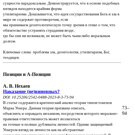
сущности
парадоксальна. Демонстрируется, что в основе подобных
взглядов находится крайняя форма
утилитаризма.
Доказывается, что идея сосуществования Бога и зла в
мире не содержит противоречия, если
мы принимаем
деонтологическую точку зрения в этике о том, что
обязательство устранять страдания везде,
где бы они ни
возникали, не может быть чьим-либо моральным
долгом.
Ключевые слова: проблема зла, деонтология, утилитаризм, Бог,
теодицея.
Позиции и А-Позиции
А. В. Нехаев
Наказание (не)виновных?
DOI: 10.25206/2542-0488-2023-8-3-73-94
В статье содержится критический анализ теории типов-токенов
73–
Марка Уоке­ра. Данная теория призвана описать,
94
объяснить и оправдать механизм, посредством которого морально-
правовая ответственность может возлагаться
на точные и полные дубликаты личностей. Однако защищаемый
Уокером взгляд на личности как на абстрактные