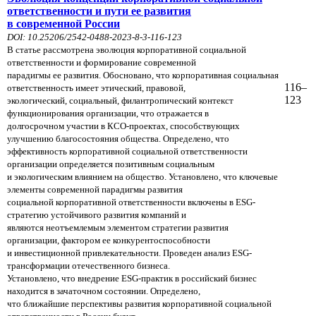
ответственности и пути ее развития
в современной России
DOI: 10.25206/2542-0488-2023-8-3-116-123
В статье рассмотрена эволюция корпоративной социальной
ответственности и формирование современной
парадигмы ее развития. Обосновано, что корпоративная социальная
116–
ответственность имеет этический, правовой,
123
экологический, социальный, филантропический контекст
функционирования организации, что отражается в
долгосрочном участии в КСО-проектах, способствующих
улучшению благосостояния общества. Определено, что
эффективность корпоративной социальной ответственности
организации определяется позитивным социальным
и экологическим влиянием на общество.
Установлено, что ключевые
элементы современной парадигмы развития
социальной корпоративной ответственности
включены в ESG-
стратегию устойчивого развития компаний и
являются неотъемлемым элементом стратегии
развития
организации, фактором ее конкурентоспособности
и инвестиционной привлекательности. Проведен
анализ ESG-
трансформации
отечественного бизнеса.
Установлено,
что внедрение ESG-практик в российский бизнес
находится в зачаточном
состоянии.
Определено,
что ближайшие
перспективы развития корпоративной социальной