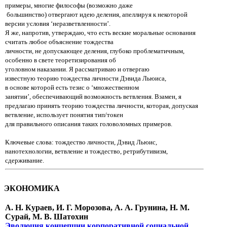
примеры, многие философы (возможно даже
большинство) отвергают идею деления, апеллируя к некоторой
версии условия
‘неразветвленности’.
Я же, напротив, утверждаю, что есть веские моральные основания
считать любое объяснение тождества
личности, не
допускающее деления, глубоко проблематичным,
особенно в свете теоретизирования об
уголовном наказании.
Я рассматриваю и отвергаю
известную
теорию тождества личности Дэвида Льюиса,
в основе которой есть
тезис о
‘множественном
занятии’,
обеспечивающий возможность ветвления. Взамен, я
предлагаю принять теорию
тождества
личности, которая,
допуская
ветвление, использует понятия тип/токен
для
правильного описания таких
головоломных
примеров.
Ключевые слова: тождество личности, Дэвид Льюис,
нанотехнологии, ветвление и тождество, ретрибутивизм,
сдерживание.
ЭКОНОМИКА
А. Н. Кураев, И. Г. Морозова, А. А. Грунина, Н. М.
Сурай, М. В. Шатохин
Эволюция концепции корпоративной социальной