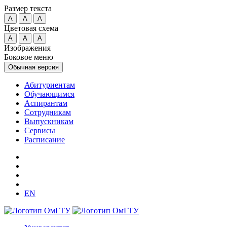
Размер текста
A
A
A
Цветовая схема
A
A
A
Изображения
Боковое меню
Обычная версия
Абитуриентам
Обучающимся
Аспирантам
Сотрудникам
Выпускникам
Сервисы
Расписание
EN