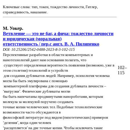
Ключевые слова: тип, токен, тождество личности, Гитлер,
справедливость, наказание.
М. Уокер.
Ветвление — это не баг, а фича: тождество личности
и юридическая (моральная)
ответственность / пер.с англ. В. А. Пилипенко
DOI: 10.25206/2542-0488-2023-8-3-102-115
Перспективные разработки в области компьютерных и
нанотехнологий дают нам основания полагать, что
существует определенная вероятность появления (возможно, уже в
102–
этом столетии) технологий и устройств
115
для создания дубликатов людей. Например, психология человека
могла бы быть эмулирована с помощью
компьютерной платформы для создания дубликата личности –
‘выгрузки’. Физические дубликаты могли
бы быть напечатаны продвинутыми нанороботами, которым
молекула за молекулой поручено создавать
точные копии человеческих тел. Подобные технологические
возможности часто обсуждаются в
философской литературе под видом (гипотетических) примеров
‘деления’, когда один человек
‘расщепляется’ на две точные копии. Чтобы исключить такие