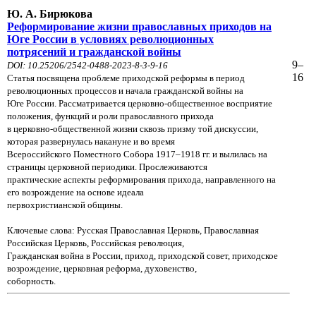
Ю. А. Бирюкова
Реформирование жизни православных приходов на
Юге России в условиях революционных
потрясений и гражданской войны
9–
DOI: 10.25206/2542-0488-2023-8-3-9-16
16
Статья посвящена проблеме приходской реформы в период
революционных процессов и начала гражданской войны на
Юге России. Рассматривается церковно-общественное восприятие
положения, функций и роли православного прихода
в церковно-общественной жизни сквозь призму той дискуссии,
которая развернулась накануне и во время
Всероссийского
Поместного Собора 1917–1918 гг. и вылилась на
страницы церковной периодики. Прослеживаются
практические аспекты
реформирования прихода, направленного на
его возрождение на основе идеала
первохристианской общины.
Ключевые слова: Русская Православная Церковь, Православная
Российская Церковь, Российская революция,
Гражданская война в России, приход, приходской совет, приходское
возрождение, церковная реформа, духовенство,
соборность.