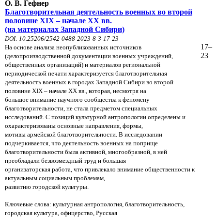
О. В. Гефнер
Благотворительная деятельность военных во второй
половине XIX – начале XX вв.
(на материалах Западной Сибири)
DOI: 10.25206/2542-0488-2023-8-3-17-23
17–
На основе анализа неопубликованных источников
23
(делопроизводственной документации военных учреждений,
общественных организаций) и материалов региональной
периодической печати характеризуется благотворительная
деятельность военных в городах Западной Сибири во второй
половине XIX – начале XX вв., которая, несмотря на
большое
внимание научного сообщества к феномену
благотворительности, не стала предметом специальных
исследований.
С позиций культурной антропологии определены и
охарактеризованы основные направления, формы,
мотивы армейской
благотворительности. В исследовании
подчеркивается, что деятельность военных на поприще
благотворительности
была активной, многообразной, в ней
преобладали безвозмездный труд и большая
организаторская работа, что
привлекало внимание общественности к
актуальным социальным проблемам,
развитию городской культуры.
Ключевые слова:
культурная антропология, благотворительность,
городская культура, офицерство, Русская