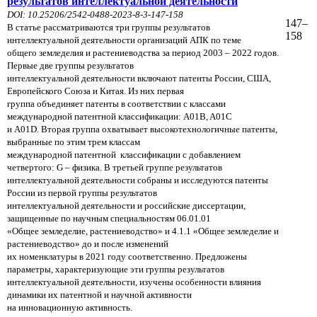
результатов интеллектуальной деятельности
DOI: 10.25206/2542-0488-2023-8-3-147-158
147–
В статье рассматриваются три группы результатов
158
интеллектуальной деятельности организаций АПК по теме
общего
земледелия и растениеводства за период 2003 – 2022 годов.
Первые две группы результатов
интеллектуальной
деятельности включают патенты России, США,
Европейского Союза и Китая. Из них первая
группа объединяет
патенты в соответствии с классами
международной патентной классификации: A01B, A01C
и A01D. Вторая группа
охватывает высокотехнологичные патенты,
выбранные по этим трем классам
международной патентной
классификации с добавлением
четвертого: G – физика. В третьей группе результатов
интеллектуальной
деятельности
собраны и исследуются патенты
России из первой группы результатов
интеллектуальной
деятельности
и российские диссертации,
защищенные по научным специальностям 06.01.01
«Общее земледелие,
растениеводство»
и 4.1.1 «Общее земледелие и
растениеводство» до и после изменений
их номенклатуры в
2021 году
соответственно.
Предложены
параметры, характеризующие эти группы результатов
интеллектуальной
деятельности,
изучены
особенности влияния
динамики их патентной и научной активности
на инновационную
активность.