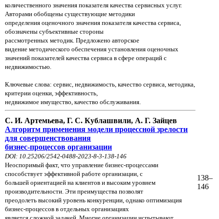
количественного значения показателя качества сервисных услуг.
Авторами обобщены существующие методики
определения оценочного значения показателя
качества сервиса,
обозначены субъективные стороны
рассмотренных
методик. Предложено авторское
видение
методического обеспечения установления оценочных
значений
показателей качества сервиса в сфере операций
с
недвижимостью.
Ключевые слова: сервис, недвижимость, качество сервиса, методика,
критерии оценки, эффективность,
недвижимое имущество, качество обслуживания.
С. И. Артемьева, Г. С. Кублашвили, А. Г. Зайцев
Алгоритм применения модели процессной зрелости
для совершенствования
бизнес-процессов организации
DOI: 10.25206/2542-0488-2023-8-3-138-146
Неоспоримый факт, что управление бизнес-процессами
способствует эффективной работе организации, с
138–
большей
ориентацией на клиентов и высоким уровнем
146
производительности. Эти преимущества позволят
преодолеть
высокий
уровень конкуренции, однако оптимизация
бизнес-процессов в отдельных организациях
является
сложной
задачей.
Многие организации
испытывают