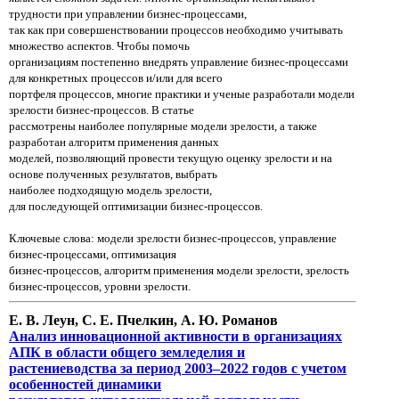
трудности при управлении бизнес-процессами,
так как при
совершенствовании
процессов необходимо учитывать
множество аспектов. Чтобы помочь
организациям
постепенно
внедрять
управление бизнес-процессами
для конкретных процессов и/или для всего
портфеля
процессов,
многие
практики
и
ученые разработали модели
зрелости бизнес-процессов. В статье
рассмотрены
наиболее популярные
модели
зрелости, а также
разработан алгоритм применения данных
моделей, позволяющий
провести текущую
оценку
зрелости и на
основе полученных результатов, выбрать
наиболее подходящую модель
зрелости,
для
последующей
оптимизации бизнес-процессов.
Ключевые слова: модели зрелости бизнес-процессов, управление
бизнес-процессами, оптимизация
бизнес-процессов, алгоритм применения модели зрелости, зрелость
бизнес-процессов, уровни зрелости.
Е. В. Леун, С. Е. Пчелкин, А. Ю. Романов
Анализ инновационной активности в организациях
АПК в области общего земледелия и
растениеводства за
период 2003–2022 годов с учетом
особенностей динамики