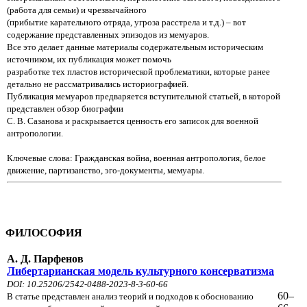
(работа для семьи) и чрезвычайного
(прибытие карательного отряда, угроза расстрела и т.д.) – вот
содержание представленных эпизодов из мемуаров.
Все это делает данные материалы содержательным историческим
источником, их публикация может помочь
разработке тех пластов исторической проблематики, которые ранее
детально не рассматривались историографией.
Публикация мемуаров предваряется вступительной статьей, в которой
представлен обзор биографии
С. В. Сазанова и раскрывается ценность его записок для военной
антропологии.
Ключевые слова: Гражданская война, военная антропология, белое
движение, партизанство, эго-документы, мемуары.
ФИЛОСОФИЯ
А. Д. Парфенов
Либертарианская модель культурного консерватизма
DOI: 10.25206/2542-0488-2023-8-3-60-66
60–
В статье представлен анализ теорий и подходов к обоснованию