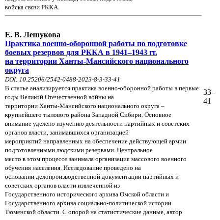
войска связи РККА.
Е. В. Лешукова
Практика военно-оборонной работы по подготовке
боевых резервов для РККА в 1941–1943 гг.
на территории Ханты-Мансийского национального
округа
DOI: 10.25206/2542-0488-2023-8-3-33-41
В статье анализируется практика военно-оборонной работы в первые
33–
годы Великой Отечественной войны на
41
территории
Ханты-Мансийского национального округа –
крупнейшего тылового района Западной Сибири. Основное
внимание
уделено изучению деятельности партийных и советских
органов власти, занимавшихся организацией
мероприятий
направленных на обеспечение действующей армии
подготовленными людскими резервами. Центральное
место в этом
процессе занимала организация массового военного
обучения населения. Исследование проведено на
основании
делопроизводственной документации партийных и
советских органов власти извлеченной из
Государственного
исторического архива Омской области и
Государственного архива социально-политической истории
Тюменской области.
С опорой на статистические данные, автор