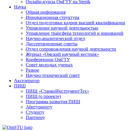
Онлайн-курсы ОмГТУ на Stepik
Наука
Общая информация
Инновационная структура
Отдел подготовки кадров высшей квалификации
Управление научной деятельностью
Управление трансфера технологий и инноваций
Научно-аналитический отдел
Диссертационные советы
Отдел сопровождения научной деятельности
Журнал «Омский научный вестник»
Конференции ОмГТУ
Совет молодых ученых
Разное
Научно-технический совет
Акселератор
ПИШ
ПИШ «СтанкоИнструментТех»
ПИШ (о проекте)
Программа развития ПИШ
Абитуриенту
Студенту
Партнеру