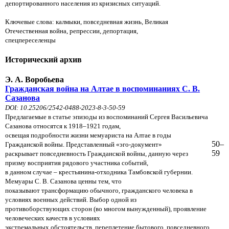
депортированного населения из кризисных ситуаций.
Ключевые слова: калмыки, повседневная жизнь, Великая
Отечественная война, репрессии, депортация,
спецпереселенцы
Исторический архив
Э. А. Воробьева
Гражданская война на Алтае в воспоминаниях С. В.
Сазанова
DOI: 10.25206/2542-0488-2023-8-3-50-59
Предлагаемые в статье эпизоды из воспоминаний Сергея Васильевича
Сазанова относятся к 1918–1921 годам,
освещая подробности жизни мемуариста на Алтае в годы
50–
Гражданской войны. Представленный «эго-документ»
59
раскрывает повседневность Гражданской войны, данную через
призму восприятия рядового участника событий,
в данном случае – крестьянина-отходника Тамбовской губернии.
Мемуары С. В. Сазанова ценны тем, что
показывают трансформацию обычного, гражданского человека в
условиях военных действий. Выбор одной из
противоборствующих сторон (во многом вынужденный), проявление
человеческих качеств в условиях
экстремальных обстоятельств, переплетение бытового, повседневного