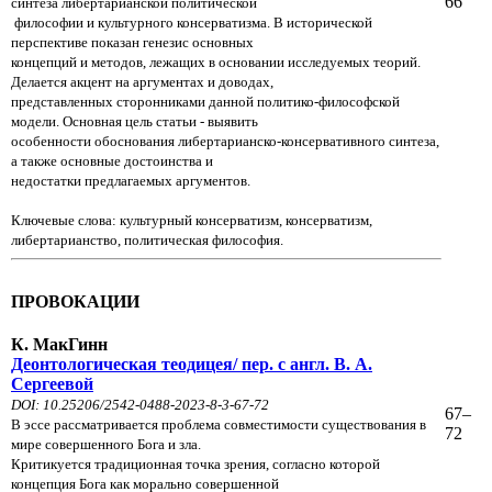
66
синтеза либертарианской политической
философии и культурного консерватизма. В исторической
перспективе показан генезис основных
концепций и методов, лежащих в основании исследуемых теорий.
Делается акцент на аргументах и доводах,
представленных сторонниками данной политико-философской
модели. Основная цель статьи - выявить
особенности обоснования либертарианско-консервативного синтеза,
а также основные достоинства и
недостатки предлагаемых аргументов.
Ключевые слова: культурный консерватизм, консерватизм,
либертарианство, политическая философия.
ПРОВОКАЦИИ
К. МакГинн
Деонтологическая теодицея/ пер. с англ. В. А.
Сергеевой
DOI: 10.25206/2542-0488-2023-8-3-67-72
67–
В эссе рассматривается проблема совместимости существования в
72
мире совершенного Бога и зла.
Критикуется
традиционная точка зрения, согласно которой
концепция Бога как морально совершенной