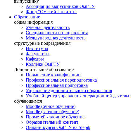
выпускнику
Ассоциация выпускников ОмГТУ
Фонд "Омский Политех"
Образование
общая информация
Учебная деятельность
Специальности и направления
Международная деятельность
структурные подразделения
Институты
Факультеты
Кафедры
Колледж ОмГТУ
Дополнительное образование
Повышение квалификации
Профессиональная переподготовка
Профессиональная подготовка
Управление дополнительного образования
Учебный центр управления операционной деятель
обучающимся
Moodle (очное обучение)
Moodle (заочное обучение)
Прометей - заочное обучение
Образовательный контент
Онлайн-курсы ОмГТУ на Stepik