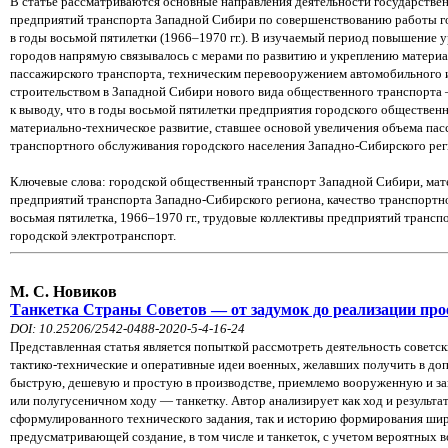
В статье рассматриваются основные направления деятельности государствен
предприятий транспорта Западной Сибири по совершенствованию работы г
в годы восьмой пятилетки (1966–1970 гг.). В изучаемый период повышение
городов напрямую связывалось с мерами по развитию и укреплению матери
пассажирского транспорта, техническим перевооружением автомобильного и
строительством в Западной Сибири нового вида общественного транспорта 
к выводу, что в годы восьмой пятилетки предприятия городского обществен
материально-техническое развитие, ставшее основой увеличения объема па
транспортного обслуживания городского населения Западно-Сибирского рег
Ключевые слова: городской общественный транспорт Западной Сибири, мат
предприятий транспорта Западно-Сибирского региона, качество транспортно
восьмая пятилетка, 1966–1970 гг., трудовые коллективы предприятий трансп
городской электротранспорт.
М. С. Новиков
Танкетка Страны Советов — от задумок до реализации прое
DOI: 10.25206/2542-0488-2020-5-4-16-24
Представленная статья является попыткой рассмотреть деятельность советс
тактико-технические и оперативные идеи военных, желавших получить в доп
быструю, дешевую и простую в производстве, приемлемо вооруженную и 
или полугусеничном ходу — танкетку. Автор анализирует как ход и результа
сформулированного технического задания, так и историю формирования шир
предусматривающей создание, в том числе и танкеток, с учетом вероятны