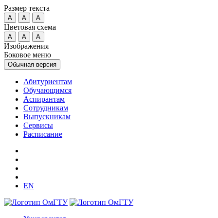
Размер текста
A
A
A
Цветовая схема
A
A
A
Изображения
Боковое меню
Обычная версия
Абитуриентам
Обучающимся
Аспирантам
Сотрудникам
Выпускникам
Сервисы
Расписание
EN