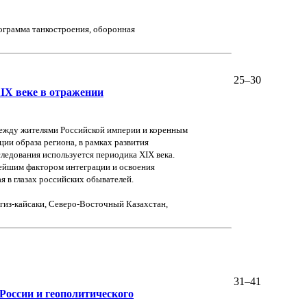
ограмма танкостроения, оборонная
25–30
IX веке в отражении
ежду жителями Российской империи и коренным
ии образа региона, в рамках развития
ледования используется периодика XIX века.
ейшим фактором интеграции и освоения
я в глазах российских обывателей.
гиз-кайсаки, Северо-Восточный Казахстан,
31–41
России и геополитического