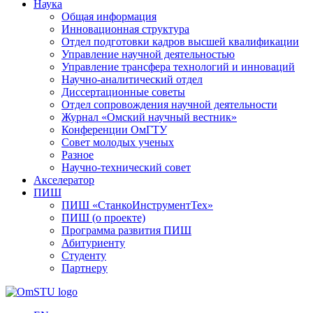
Наука
Общая информация
Инновационная структура
Отдел подготовки кадров высшей квалификации
Управление научной деятельностью
Управление трансфера технологий и инноваций
Научно-аналитический отдел
Диссертационные советы
Отдел сопровождения научной деятельности
Журнал «Омский научный вестник»
Конференции ОмГТУ
Совет молодых ученых
Разное
Научно-технический совет
Акселератор
ПИШ
ПИШ «СтанкоИнструментТех»
ПИШ (о проекте)
Программа развития ПИШ
Абитуриенту
Студенту
Партнеру