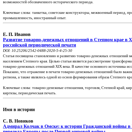
возможностей обозначенного исторического периода.
Ключевые слова: танкетка, советские конструкторы, межвоенный период, пр
промышленность, иностранный опыт.
Е. П. Иванов
Развитие товарно-денежных отношений в Степном крае в X
российской периодической печати
DOI: 10.25206/2542-0488-2020-5-4-25-30
Статья посвящена становлению и развитию товарно-денежных отношений м
населением Степного края. Целью статьи является рассмотрение трансформац
товарно-денежных отношений XIX века. В качестве основного источника исс
Показано, что отражение в печати товарно-денежных отношений было важн
региона, а также являлось одной из основ формирования образа Степного кра
Ключевые слова: товарно-денежные отношения, торговля, Степной край, кир
киргизы, периодическая печать.
Имя в истории
С. В. Новиков
Адмирал Колчак в Омске: к истории Гражданской войны в 
передела Европы после Первой мировой войны