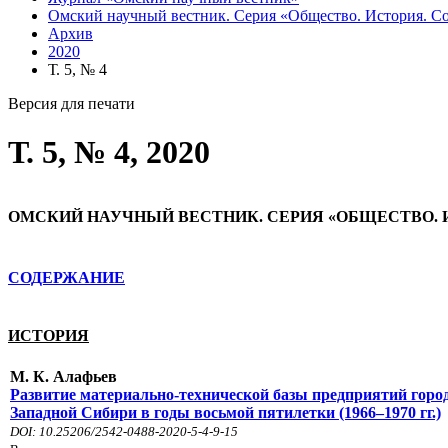
Омский научный вестник. Серия «Общество. История. Совр
Архив
2020
Т. 5, № 4
Версия для печати
Т. 5, № 4, 2020
ОМСКИЙ НАУЧНЫЙ ВЕСТНИК. СЕРИЯ «ОБЩЕСТВО.
СОДЕРЖАНИЕ
ИСТОРИЯ
М. К. Алафьев
Развитие материально-технической базы предприятий горо
Западной Сибири в годы восьмой пятилетки (1966–1970 гг.)
DOI: 10.25206/2542-0488-2020-5-4-9-15