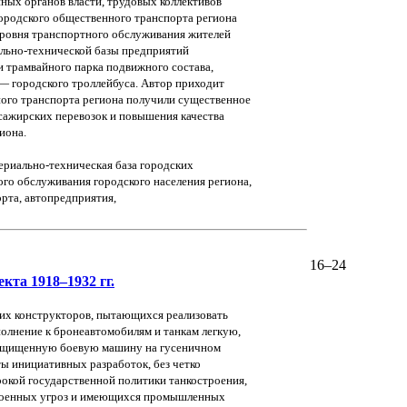
ных органов власти, трудовых коллективов
ородского общественного транспорта региона
 уровня транспортного обслуживания жителей
ально-технической базы предприятий
 трамвайного парка подвижного состава,
— городского троллейбуса. Автор приходит
ного транспорта региона получили существенное
ссажирских перевозок и повышения качества
иона.
ериально-техническая база городских
го обслуживания городского населения региона,
орта, автопредприятия,
16–24
кта 1918–1932 гг.
ких конструкторов, пытающихся реализовать
олнение к бронеавтомобилям и танкам легкую,
защищенную боевую машину на гусеничном
ты инициативных разработок, без четко
окой государственной политики танкостроения,
х военных угроз и имеющихся промышленных