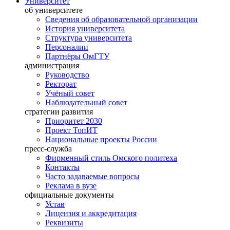
Университет
об университете
Сведения об образовательной организации
История университета
Структура университета
Персоналии
Партнёры ОмГТУ
администрация
Руководство
Ректорат
Учёный совет
Наблюдательный совет
стратегии развития
Приоритет 2030
Проект ТопИТ
Национальные проекты России
пресс-служба
Фирменный стиль Омского политеха
Контакты
Часто задаваемые вопросы
Реклама в вузе
официальные документы
Устав
Лицензия и аккредитация
Реквизиты