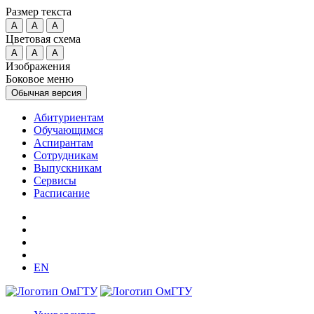
Размер текста
A
A
A
Цветовая схема
A
A
A
Изображения
Боковое меню
Обычная версия
Абитуриентам
Обучающимся
Аспирантам
Сотрудникам
Выпускникам
Сервисы
Расписание
EN