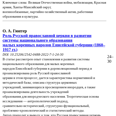
Ключевые слова: Великая Отечественная война, мобилизация, Красная
армия, Ханты-Мансийский округ,
военнообязанные, партийно-хозяйственный актив, работники
образования и культуры.
О. А. Гюнтер
Роль Русской православной церкви в развитии
системы национального образования
малых коренных народов Енисейской губернии (1860–
1917 гг.)
DOI: 10.25206/2542-0488-2022-7-1-24-30
24–
В статье рассмотрен опыт становления и развития системы
30
национального образования для малых коренных
народов Енисейской губернии в дореволюционный период и
проанализирована роль Русской православной
церкви в этом процессе; дается характеристика нормативной и
методической базы; описана структура церковных
учреждений, занимающихся просвещением инородцев, а также
проанализирована деятельность учреждений
образования для инородческого населения. Теоретическая основа
исследования — антропологический подход,
сравнительно-исторический, структурно-функциональный,
проблемно-хронологический и статистический методы.
Автор приходит к выводу о том, что Русская православная церковь