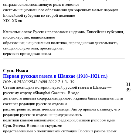
сыграла основополагающую роль в генезисе
системы национального образования для коренных малых народов
Енисейской губернии во второй половине
XIX–XX вв.
Ключевые слова: Русская православная церковь, Енисейская губерния,
миссионерство, национальное
образование, национальная политика, переводческая деятельность,
священнослужители, просвещение,
церковно-приходская школа.
Сунь Ичжи
Первая русская газета в Шанхае (1918–1921 гг.)
DOI: 10.25206/2542-0488-2022-7-1-31-39
31–
Статья посвящена истории первой русской газеты в Шанхае —
39
русскому отделу «Shanghai Gazette». В ходе
детального анализа содержания данного издания были выявлены пять
составов редакции русского отдела и
рассмотрены их политические взгляды. Автор пришел к выводу, что
редакции русского отдела не придерживались
политики главной англоязычной редакции, бывшей рупором идей
Сунь Ятсена. В связи со скудными
представлениями о политической ситуации России в разное время