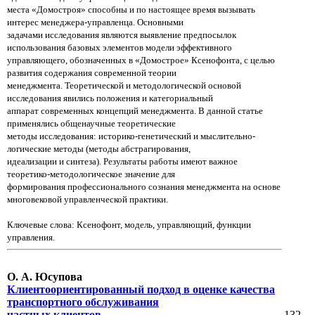
места «Домостроя» способны и по настоящее время вызывать
интерес менеджера-управленца. Основными
задачами исследования являются выявление предпосылок
использования базовых элементов модели эффективного
управляющего, обозначенных в «Домострое» Ксенофонта, с целью
развития содержания современной теории
менеджмента. Теоретической и методологической основой
исследования явились положения и категориальный
аппарат современных концепций менеджмента. В данной статье
применялись общенаучные теоретические
методы исследования: историко-генетический и мыслительно-
логические методы (методы абстрагирования,
идеализации и синтеза). Результаты работы имеют важное
теоретико-методологическое значение для
формирования профессионального сознания менеджмента на основе
многовековой управленческой практики.
Ключевые слова: Ксенофонт, модель, управляющий, функции
управления.
О. А. Юсупова
Клиентоориентированный подход в оценке качества
транспортного обслуживания
частных клиентов
132–