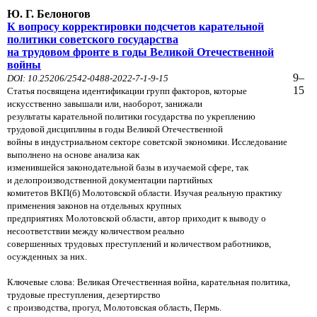
Ю. Г. Белоногов
К вопросу корректировки подсчетов карательной
политики советского государства
на трудовом фронте в годы Великой Отечественной
войны
9–
DOI: 10.25206/2542-0488-2022-7-1-9-15
15
Статья посвящена идентификации групп факторов, которые
искусственно завышали или, наоборот, занижали
результаты карательной
политики государства по укреплению
трудовой дисциплины в годы Великой Отечественной
войны в индустриальном секторе советской
экономики. Исследование
выполнено на основе анализа как
изменившейся законодательной базы в изучаемой сфере, так
и
делопроизводственной документации партийных
комитетов ВКП(б) Молотовской области. Изучая реальную практику
применения
законов на отдельных крупных
предприятиях Молотовской области, автор приходит к выводу о
несоответствии между количеством
реально
совершенных трудовых преступлений и количеством работников,
осужденных за них.
Ключевые слова:
Великая Отечественная война, карательная политика,
трудовые преступления, дезертирство
с производства,
прогул, Молотовская область, Пермь.