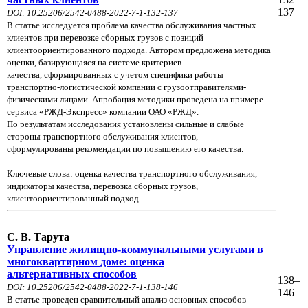
137
DOI: 10.25206/2542-0488-2022-7-1-132-137
В статье исследуется проблема качества обслуживания частных
клиентов при перевозке сборных грузов с позиций
клиентоориентированного подхода. Автором предложена методика
оценки, базирующаяся на системе критериев
качества, сформированных с учетом специфики работы
транспортно-логистической компании с грузоотправителями-
физическими лицами. Апробация методики проведена на примере
сервиса «РЖД-Экспресс» компании ОАО «РЖД».
По результатам исследования установлены сильные и слабые
стороны транспортного обслуживания клиентов,
сформулированы рекомендации по повышению его качества.
Ключевые слова: оценка качества транспортного обслуживания,
индикаторы качества, перевозка сборных грузов,
клиентоориентированный подход.
С. В. Тарута
Управление жилищно-коммунальными услугами в
многоквартирном доме: оценка
альтернативных способов
138–
DOI: 10.25206/2542-0488-2022-7-1-138-146
146
В статье проведен сравнительный анализ основных способов