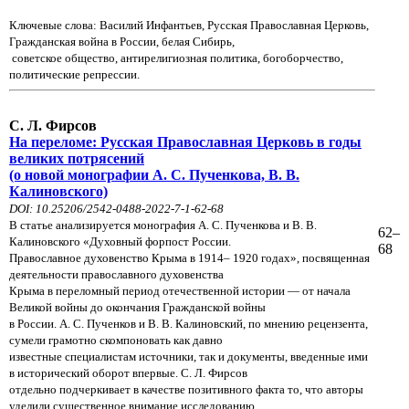
Ключевые слова: Василий Инфантьев, Русская Православная Церковь,
Гражданская война в России, белая Сибирь,
советское общество, антирелигиозная политика, богоборчество,
политические репрессии.
С. Л. Фирсов
На переломе: Русская Православная Церковь в годы
великих потрясений
(о новой монографии А. С. Пученкова, В. В.
Калиновского)
DOI: 10.25206/2542-0488-2022-7-1-62-68
В статье анализируется монография А. С. Пученкова и В. В.
62–
Калиновского «Духовный форпост России.
68
Православное духовенство Крыма в 1914– 1920 годах», посвященная
деятельности православного духовенства
Крыма в переломный период отечественной истории — от начала
Великой войны до окончания Гражданской
войны
в России. А. С. Пученков и В. В. Калиновский, по мнению рецензента,
сумели грамотно скомпоновать как
давно
известные специалистам источники, так и документы, введенные ими
в исторический оборот впервые.
С. Л. Фирсов
отдельно подчеркивает в качестве позитивного факта то, что авторы
уделили существенное
внимание исследованию