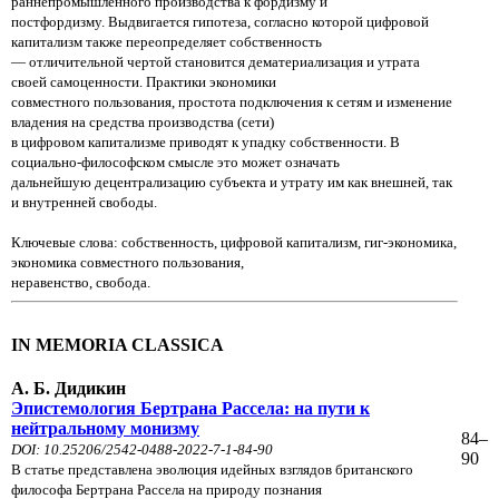
раннепромышленного производства к фордизму
и
постфордизму. Выдвигается гипотеза, согласно которой цифровой
капитализм также переопределяет собственность
— отличительной чертой становится дематериализация и утрата
своей самоценности. Практики экономики
совместного
пользования, простота подключения к сетям и изменение
владения на средства производства (сети)
в цифровом
капитализме приводят к упадку собственности. В
социально-философском смысле это может означать
дальнейшую
децентрализацию субъекта и утрату им как внешней, так
и внутренней свободы.
Ключевые слова: собственность, цифровой капитализм, гиг-экономика,
экономика совместного пользования,
неравенство, свобода.
IN MEMORIA CLASSICA
А. Б. Дидикин
Эпистемология Бертрана Рассела: на пути к
нейтральному монизму
84–
DOI: 10.25206/2542-0488-2022-7-1-84-90
90
В статье представлена эволюция идейных взглядов британского
философа Бертрана Рассела на природу познания