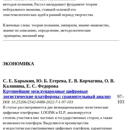
методов познания, Рассел закладывает фундамент теории
нейтрального монизма, ставшей основой его
эпистемологических идей в ранний период творчества.
Ключевые слова: теория познания, эмпиризм, знание-знакомство,
знание по описанию, определение, методологические
принципы, внешний мир.
ЭКОНОМИКА
С. Е. Барыкин, Ю. Б. Егерева, Е. В. Корчагина, О. В.
Калинина, Е. С. Федорова
Крупнейшие международные цифровые
логистические платформы: сравнительный анализ
97–
103
DOI: 10.25206/2542-0488-2022-7-1-97-103
В статье рассматриваются две межнациональные логистические
цифровые платформы: LOGINK и ELP; анализируется
степень участия в них частных и государственных сторон, а также
возможности платформ. Выделяются преимущества
и недостатки рассматриваемых цифровых платформ, характерные