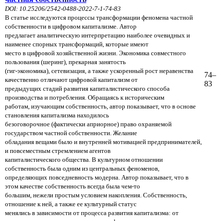
DOI: 10.25206/2542-0488-2022-7-1-74-83
В статье исследуются процессы трансформации феномена частной
собственности в цифровом капитализме.
Автор
предлагает аналитическую интерпретацию наиболее очевидных и
наименее спорных трансформаций,
которые
имеют
место в цифровой хозяйственной жизни. Экономика совместного
пользования (шеринг), прекарная
занятость
(гиг-экономика), сетевизация, а также ускоренный рост неравенства
74–
качественно отличают цифровой
капитализм от
83
предыдущих стадий развития капиталистического способа
производства и потребления. Обращаясь
к историческим
работам, изучающим собственность, автор показывает, что в основе
становления капитализма
находилось
безоговорочное (фактически априорное) право охраняемой
государством частной собственности.
Желание
обладания вещами было и внутренней мотивацией предпринимателей,
и повсеместным стремлением
агентов
капиталистического общества. В культурном отношении
собственность была одним из центральных
феноменов,
определяющих повседневность модерна. Автор показывает, что в
этом качестве собственность всегда
была чем-то
большим, нежели простым условием накопления. Собственность,
отношение к ней, а также ее культурный
статус
менялись в зависимости от процесса развития капитализма: от