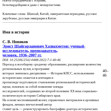
газета сотрудничала с эсерами,
белогвардейцами и даже с монархистами.
Ключевые слова: Шанхай, Китай, эмигрантская периодика, русское
зарубежье, русская эмиграция в Китае.
Имя в истории
С. В. Новиков
Эрнст Шайгарданович Хазиахметов: ученый-
исследователь, преподаватель,
человек. 1936–2007 гг.
DOI: 10.25206/2542-0488-2022-7-1-40-46
Переход к всеобщему среднему образованию, расширение количества
региональных вузов, в программе
40–
которых
значилась дисциплина — История КПСС, использование
46
исторических сюжетов в агитации и
пропаганде
подтолкнуло становление региональной исторической
науки, повлекло за собой появление плеяды
исследователей,
создавших во второй половине XX века социально-
политическую историю Сибирского края.
На основе воспоминаний
коллег, справочных материалов и архивных
фондов, личных впечатлений автор
ставит цель — реконструировать
биографию доктора исторических