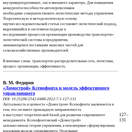
внутрикорпоративных, так и внешнего характера. Для повышения
конкурентоспособности автоперевозчиков
необходимо совершенствовать логистические методы управления.
Теоретическую и методологическую основу
научно-исследовательской статьи составляет логистический подход,
выразившийся в системном подходе к
исследованию процессов организации производства транспортно-
логистической системы в предприятии,
занимающемся поставками запасных частей для
сельскохозяйственных производителей.
Ключевые слова: транспортно-распределительная сеть, логистика,
процесс организации, эффективность.
В. М. Федоров
«Домострой» Ксенофонта и модель эффективного
управляющего
DOI: 10.25206/2542-0488-2022-7-1-127-131
Актуальность и ценность «Домостроя» Ксенофонта заключается в
том, что он имеет прикладную направленность
127–
и выступает теоретической базой для развития современного
131
менеджмента. Ксенофонтовский «Домострой»
заложил начала теории управления, в нем впервые сформулирована
идеальная модель управляющего. Отдельные