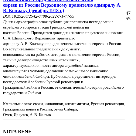
евреев из России Верховному правителю адмиралу А.
В. Колчаку (декабрь 1918 г.)
47–
DOI: 10.25206/2542-0488-2022-7-1-47-55
55
Данная археографическая публикация посвящена исследованию
еврейского вопроса в годы Гражданской войны на
востоке России. Приводится докладная записка иркутского чиновника
С. А. Шиманского Верховному правителю
адмиралу А. В. Колчаку с предложением выселения евреев из России.
Во вступительном предисловии к документу,
основанном как на работах историков о положении евреев в России,
так и на делопроизводственных источниках,
характеризующих личность автора служебной записки,
анализируются условия, сделавшие возможным ее написание
чиновником белой Сибири. Публикация представляет интерес для
исследователей событий Русской революции и
Гражданской войны в России, этнополитической истории российского
государства и Сибири.
Ключевые слова: евреи, чиновники, антисемитизм, Русская революция,
Гражданская война в России, белая Сибирь,
Омск, Иркутск, А. В. Колчак.
NOTA BENE