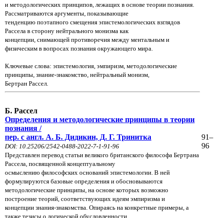
и методологических принципов, лежащих в основе теории познания.
Рассматриваются аргументы, показывающие
тенденцию поэтапного смещения эпистемологических взглядов
Рассела в сторону нейтрального монизма как
концепции,
снимающей противоречия между ментальным и
физическим в вопросах познания окружающего мира.
Ключевые слова: эпистемология, эмпиризм, методологические
принципы, знание-знакомство, нейтральный монизм,
Бертран Рассел.
Б. Рассел
Определения и методологические принципы в теории
познания /
пер. с англ. А. Б. Дидикин, Д. Г. Тринитка
91–
96
DOI: 10.25206/2542-0488-2022-7-1-91-96
Представлен перевод статьи великого британского философа Бертрана
Рассела, посвященной концептуальному
осмыслению философских оснований эпистемологии. В ней
формулируются базовые определения и обосновываются
методологические принципы, на основе которых возможно
построение теорий, соответствующих идеям эмпиризма и
концепции знания-знакомства. Опираясь на конкретные примеры, а
также тезисы о логической обусловленности