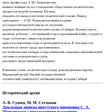
наук, профессора Э. Ш. Хазиахметова,
выявить влияние на его становление
общественно-политических
процессов второй половины XX века,
показать его вклад в изучение политической ссылки.
Вывод
однозначен — Э. Ш. Хазиахметов являлся одним
из создателей научной школы по изучению
дореволюционной
политической ссылки в Сибири. Человек своего
времени: ребенок — потерявший отца и переживший войну, студент
в
годы «оттепели», свидетель развития
края в послевоенные годы и преподаватель вуза. В чем видел он
полезность
своего труда, как изменялись
его политические взгляды в годы изменения социально-экономической
системы и
политического строя,
расскажет представленный материал.
Ключевые слова: политическая ссылка, революционные партии,
Нарымский музей, Омский государственный
технический университет, антикоммунизм, история Сибири.
Исторический архив
А. В. Сушко, М. М. Стельмак
Докладная записка иркутского чиновника С. А.
Шиманского с предложением выселения