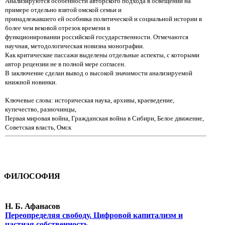
Анализируются особенности авторского подхода в освещении на
примере отдельно
взятой омской семьи и
принадлежавшего ей особняка политической и социальной истории в
более чем
вековой отрезок времени в
функционировании российской государственности. Отмечаются
научная,
методологическая новизна монографии.
Как критические пассажи выделены отдельные аспекты, с
которыми
автор рецензии не в полной мере согласен.
В заключение сделан вывод о высокой значимости
анализируемой
книжной новинки.
Ключевые слова: историческая наука, архивы, краеведение,
купечество, разночинцы,
Первая мировая война, Гражданская война в Сибири, Белое движение,
Советская власть, Омск
ФИЛОСОФИЯ
Н. Б. Афанасов
Переопределяя свободу. Цифровой капитализм и
частная собственность