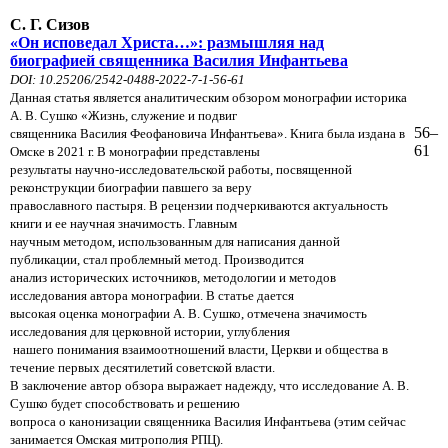
С. Г. Сизов
«Он исповедал Христа…»: размышляя над
биографией священника Василия Инфантьева
DOI: 10.25206/2542-0488-2022-7-1-56-61
Данная статья является аналитическим обзором монографии историка
А. В. Сушко «Жизнь, служение и подвиг
56–
священника Василия Феофановича Инфантьева». Книга была издана в
61
Омске в 2021 г. В монографии представлены
результаты научно-исследовательской работы, посвященной
реконструкции биографии павшего за веру
православного пастыря. В рецензии подчеркиваются актуальность
книги и ее научная значимость. Главным
научным методом, использованным для написания данной
публикации, стал проблемный метод. Производится
анализ исторических источников, методологии и методов
исследования автора монографии. В статье дается
высокая оценка монографии А. В. Сушко, отмечена значимость
исследования для церковной истории, углубления
нашего понимания взаимоотношений власти, Церкви и общества в
течение первых десятилетий советской власти.
В заключение автор обзора выражает надежду, что исследование А. В.
Сушко будет способствовать и решению
вопроса о канонизации священника Василия Инфантьева (этим сейчас
занимается Омская митрополия РПЦ).