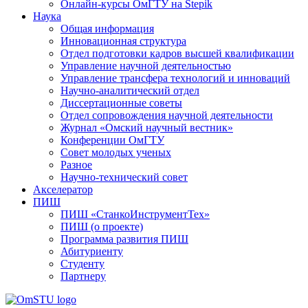
Онлайн-курсы ОмГТУ на Stepik
Наука
Общая информация
Инновационная структура
Отдел подготовки кадров высшей квалификации
Управление научной деятельностью
Управление трансфера технологий и инноваций
Научно-аналитический отдел
Диссертационные советы
Отдел сопровождения научной деятельности
Журнал «Омский научный вестник»
Конференции ОмГТУ
Совет молодых ученых
Разное
Научно-технический совет
Акселератор
ПИШ
ПИШ «СтанкоИнструментТех»
ПИШ (о проекте)
Программа развития ПИШ
Абитуриенту
Студенту
Партнеру