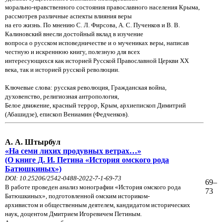
морально-нравственного состояния православного населения Крыма,
рассмотрев
различные аспекты влияния веры
на его жизнь. По мнению С. Л. Фирсова, А. С. Пученков и В. В.
Калиновский
внесли достойный вклад в изучение
вопроса о русском исповедничестве и о мучениках веры, написав
честную
и искреннюю книгу, полезную для всех
интересующихся как историей Русской Православной Церкви XX
века,
так и историей русской революции.
Ключевые слова: русская революция, Гражданская война,
духовенство, религиозная антропология,
Белое движение, красный террор, Крым, архиепископ Димитрий
(Абашидзе), епископ Вениамин (Федченков).
А. А. Штырбул
«На семи лихих продувных ветрах…»
(О книге Д. И. Петина «История омского рода
Батюшкиных»)
DOI: 10.25206/2542-0488-2022-7-1-69-73
69–
В работе проведен анализ монографии «История омского рода
73
Батюшкиных», подготовленной омским
историком-
архивистом и общественным деятелем, кандидатом исторических
наук, доцентом Дмитрием
Игоревичем Петиным.