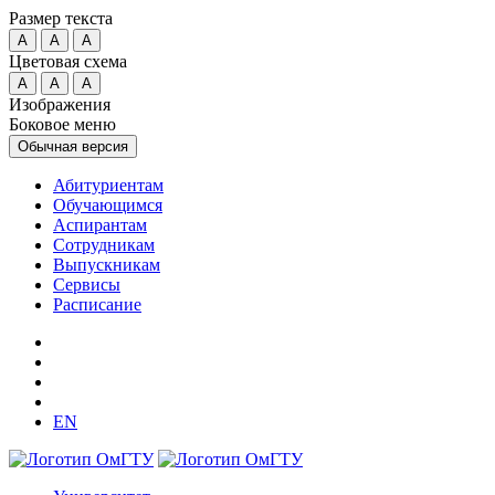
Размер текста
A
A
A
Цветовая схема
A
A
A
Изображения
Боковое меню
Обычная версия
Абитуриентам
Обучающимся
Аспирантам
Сотрудникам
Выпускникам
Сервисы
Расписание
EN