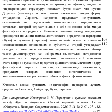
несмотря на проворачиваемую им критику метафизики, впадает в
«перверсивную» структуру: полагает, будто знает, что нужно
Другому (человеку), и тем самым навязывает новую форму
отчуждения. Ларюэль, напротив, предлагает не-гуманизм,
основанный на радикальной имманентности «ординарного
человека», который черпает знание о себе из самого себя, минуя
философских посредников. Ключевое различие между подходами
проводится по линии психоаналитического определения перверсии
107–
(Фуко) и аутизма (Ларюэль): пока первый вязнет в этически
112
несогласованных отношениях с субъектом, второй утверждает
самодостаточное аксиоматическое одиночество человека. Автор
также демонстрирует, как избираемая мыслителем методология
увязывается с его представлениями о человеческом. В конечном
счете вопрос о гуманизме предстает диагностическим ключом к ядру
философской теории и практики, их различающих механизмов,
продуктом которых становится онтологическое и
эпистемологическое рассечение субъекта философского знания.
Ключевые слова: гуманизм, не-философия, перверсия, аутизм,
ординарный человек, Хайдеггер, Фуко, Ларюэль
Для цитирования: Неустроев З. М. Перверсия и аутизм: гуманизм
между Фуко и Ларюэлем. Омский научный вестник. Серия
«Общество. История. Современность». 2026. Т. 11, № 2. С. 107–112.
https://doi.org/10.25206/2542-0488-2026-11-2-107-112
. EDN: