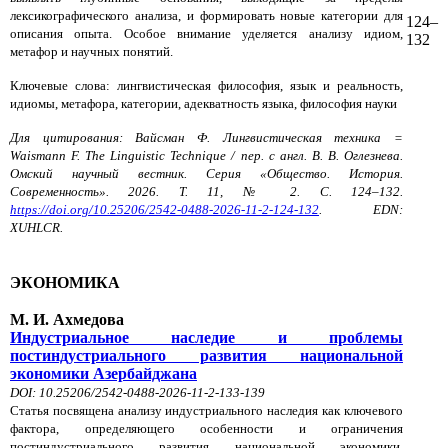
лексикографического анализа, и формировать новые категории для
124–
описания опыта. Особое внимание уделяется анализу идиом,
132
метафор и научных понятий.
Ключевые слова: лингвистическая философия, язык и реальность,
идиомы, метафора, категории, адекватность языка, философия науки
Для цитирования: Вайсман Ф. Лингвистическая техника =
Waismann F. The Linguistic Technique / пер. с англ. В. В. Оглезнева.
Омский научный вестник. Серия «Общество. История.
Современность». 2026. Т. 11, № 2. С. 124–132.
https://doi.org/10.25206/2542-0488-2026-11-2-124-132
. EDN:
XUHLCR.
ЭКОНОМИКА
М. И. Ахмедова
Индустриальное наследие и проблемы
постиндустриального развития национальной
экономики Азербайджана
DOI: 10.25206/2542-0488-2026-11-2-133-139
Статья посвящена анализу индустриального наследия как ключевого
фактора, определяющего особенности и ограничения
постиндустриального развития национальной экономики.