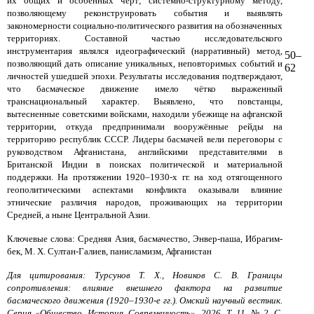
их общих и особенных черт; системно-структурному методу,
позволяющему реконструировать события и выявлять
закономерности социально-политического развития на обозначенных
территориях. Составной частью исследовательского
инструментария являлся идеографический (нарративный) метод,
50–
позволяющий дать описание уникальных, неповторимых событий и
62
личностей ушедшей эпохи. Результаты исследования подтверждают,
что басмаческое движение имело чётко выраженный
транснациональный характер. Выявлено, что повстанцы,
вытесненные советскими войсками, находили убежище на афганской
территории, откуда предпринимали вооружённые рейды на
территорию республик СССР. Лидеры басмачей вели переговоры с
руководством Афганистана, английскими представителями в
Британской Индии в поисках политической и материальной
поддержки. На протяжении 1920–1930-х гг. на ход отягощенного
геополитическими аспектами конфликта оказывали влияние
этнические различия народов, проживающих на территории
Средней, а ныне Центральной Азии.
Ключевые слова: Средняя Азия, басмачество, Энвер-паша, Ибрагим-
бек, М. Х. Султан-Галиев, панисламизм, Афганистан
Для цитирования: Турсунов Т. Х., Новиков С. В. Границы
сопротивления: влияние внешнего фактора на развитие
басмаческого движения (1920–1930-е гг.). Омский научный вестник.
Серия «Общество. История. Современность». 2026. Т. 11, № 2. С.