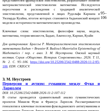
представителей французской эпистемологии, разрабатывает понятие
материалистической эпистемологии математики. Исследуются
пересечения и расхождения с традицией аналитической
95–
эпистемологии, представленной в лицах Рудольфа Карнапа и
106
Уилларда Куайна, итогом которых становится бадьюанский концепт
модели и историчности математического производства.
Ключевые слова: эпистемология, философия науки, модель,
математика, теория множеств, Бадью, Альтюссер, Карнап, Куайн
Для цитирования: Брассье Р. Материалистическая эпистемология
математики Бадью = Brassier R. Badiou’s Materialist Epistemology of
Mathematics / пер. с англ. З. М. Неустроева. Омский научный
вестник. Серия «Общество. История. Современность». 2026. Т. 11,
№ 2. С. 95–106.
https://doi.org/10.25206/2542-0488-2026-11-2-95-
106
.
EDN: CRZGCV.
З. М. Неустроев
Перверсия и аутизм: гуманизм между Фуко и
Ларюэлем
DOI: 10.25206/2542-0488-2026-11-2-107-112
В статье проводится сравнительный анализ гуманистических
проектов Мишеля Фуко и Франсуа Ларюэля. Рассматриваются
генеалогия и ключевые положения фукольдианского антигуманизма и
негуманизма Ларюэля. Автор показывает, как антигуманизм первого,