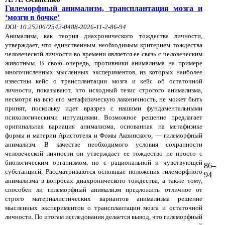
Гилеморфный анимализм, трансплантация мозга и
‘мозги в бочке’
DOI: 10.25206/2542-0488-2026-11-2-86-94
Анимализм, как теория диахронического тождества личности,
утверждает, что единственным необходимым критерием тождества
человеческой личности во времени является ее связь с человеческим
животным. В свою очередь, противники анимализма на примере
многочисленных мысленных экспериментов, из которых наиболее
известны кейс о трансплантации мозга и кейс об остаточной
личности, показывают, что исходный тезис строгого анимализма,
несмотря на всю его метафизическую лаконичность, не может быть
принят, поскольку идет вразрез с нашими фундаментальными
психологическими интуициями. Возможное решение предлагает
оригинальная вариация анимализма, основанная на метафизике
формы и материи Аристотеля и Фомы Аквинского, — гилеморфный
анимализм. В качестве необходимого условия сохранности
человеческой личности он утверждает ее тождество не просто с
биологическим организмом, но с рациональной и чувствующей
86–
субстанцией. Рассматриваются основные положения гилеморфного
94
анимализма в вопросах диахронического тождества, а также тому,
способен ли гилеморфный анимализм предложить отличное от
строго материалистических вариантов анимализма решение
мысленных экспериментов о трансплантации мозга и остаточной
личности. По итогам исследования делается вывод, что гилеморфный