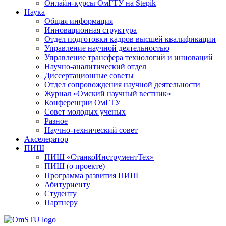
Онлайн-курсы ОмГТУ на Stepik
Наука
Общая информация
Инновационная структура
Отдел подготовки кадров высшей квалификации
Управление научной деятельностью
Управление трансфера технологий и инноваций
Научно-аналитический отдел
Диссертационные советы
Отдел сопровождения научной деятельности
Журнал «Омский научный вестник»
Конференции ОмГТУ
Совет молодых ученых
Разное
Научно-технический совет
Акселератор
ПИШ
ПИШ «СтанкоИнструментТех»
ПИШ (о проекте)
Программа развития ПИШ
Абитуриенту
Студенту
Партнеру