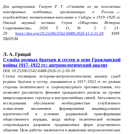
Для цитирования: Гагкуев Р. Г. «Считать их на положении
иностранных подданных, проживающих в России…»:
освобождение военнопленных-югославян в Сибири в 1919–1920 гг.
Омский научный вестник. Серия «Общество. История.
Современность». 2026. Т. 11, № 2. С. 21–
29.
https://doi.org/10.25206/2542-0488-2026-11-2-21-29
. EDN:
TBATUM.
Л. А. Грицай
Судьбы родных братьев и сестер в огне Гражданской
войны 1917–1922 гг.: антропологический анализ
DOI: 10.25206/2542-0488-2026-11-2-30-39
Статья посвящена историко-антропологическому анализу судеб
родных братьев и сестер, оказавшихся в 1917–1922 гг. по разные
стороны политического и социокультурного противостояния, что
позволяет рассмотреть феномен гражданского раскола на уровне
микросоциальных структур и внутрисемейных связей. Актуальность
исследования обусловлена необходимостью углубленного
осмысления механизмов формирования индивидуальных
идентичностей в условиях радикальной трансформации
общественного порядка, когда выбор политической позиции
сопровождался разрывом традиционных форм родственного
общения. Цель работы заключается в выявлении антропологических