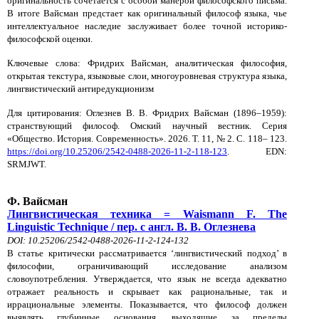
оригинальность сочетается с особой манерой философского письма.
В итоге Вайсман предстает как оригинальный философ языка, чье
интеллектуальное наследие заслуживает более точной историко-
философской оценки.
Ключевые слова: Фридрих Вайсман, аналитическая философия,
открытая текстура, языковые слои, многоуровневая структура языка,
лингвистический антиредукционизм
Для цитирования: Оглезнев В. В. Фридрих Вайсман (1896–1959):
странствующий философ. Омский научный вестник. Серия
«Общество. История. Современность». 2026. Т. 11, № 2. С. 118– 123.
https://doi.org/10.25206/2542-0488-2026-11-2-118-123
. EDN:
SRMJWT.
Ф. Вайсман
Лингвистическая техника = Waismann F. The
Linguistic Technique / пер. с англ. В. В. Оглезнева
DOI: 10.25206/2542-0488-2026-11-2-124-132
В статье критически рассматривается ‘лингвистический подход’ в
философии, ограничивающий исследование анализом
словоупотребления. Утверждается, что язык не всегда адекватно
отражает реальность и скрывает как рациональные, так и
иррациональные элементы. Показывается, что философ должен
выявлять глубинные основания, выходящие за пределы