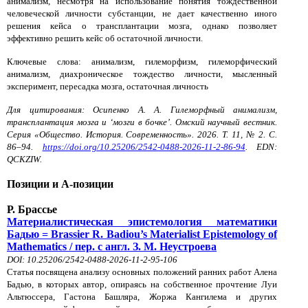
анимализм, несмотря на использование понятия тождественной
человеческой личности субстанции, не дает качественно иного
решения кейса о трансплантации мозга, однако позволяет
эффективно решить кейс об остаточной личности.
Ключевые слова: анимализм, гилеморфизм, гилеморфический
анимализм, диахроническое тождество личности, мысленный
эксперимент, пересадка мозга, остаточная личность
Для цитирования: Осипенко А. А. Гилеморфный анимализм,
трансплантация мозга и ‘мозги в бочке’. Омский научный вестник.
Серия «Общество. История. Современность». 2026. Т. 11, № 2. С.
86–94.
https://doi.org/10.25206/2542-0488-2026-11-2-86-94
. EDN:
QCKZIW.
Позиции и А-позиции
Р. Брассье
Материалистическая эпистемология математики
Бадью = Brassier R. Badiou’s Materialist Epistemology of
Mathematics / пер. с англ. З. М. Неустроева
DOI: 10.25206/2542-0488-2026-11-2-95-106
Статья посвящена анализу основных положений ранних работ Алена
Бадью, в которых автор, опираясь на собственное прочтение Луи
Альтюссера, Гастона Башляра, Жоржа Кангилема и других