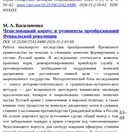
50–62.
https://doi.org/10.25206/2542-0488-
2026-11-2-50-62. EDN:
WSNIXY.
М. А. Васильченко
Чехословацкий корпус и рудименты преобразований
Февральской революции
DOI: 10.25206/2542-0488-2026-11-2-63-69
Работа анализирует последствия преобразований Временного
правительства на чешские и словацкие воинские формирования в
составе Русской армии. В исследовании соотносится комплекс
правовых норм, демократизировавших армейскую службу и
противоречивших необходимости поддержания воинской
дисциплины для достижения главной цели — создания
национального государства. Методологический блок исследования
— синтез историко-генетического и сравнительно-исторического
методов — дал возможность проследить взаимосвязь эволюции
идеологических взглядов в национальных славянских воинских
частях Русской армии с изменениями в мировой политике, а также
влияние этих процессов на воинскую дисциплину чехов и словаков,
ставших участниками противоборства Гражданской войны в России.
63–
На основе широкого круга источников сделан общий вывод о том,
69
что либеральные порядки в армии ускорили ход «автономизации»
Чехословацкого корпуса, дав свободу младшим офицерам, ставшим
главной движущей силой Чехословацкого мятежа. В свою очередь,