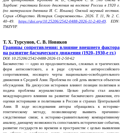
Харбине: участники Белого движения на востоке России в 1920 г.
(по материалам дневника И. С. Ильина). Омский научный вестник.
Серия «Общество. История. Современность». 2026. Т. 11, № 2. С.
40–49.
https://doi.org/10.25206/2542-0488-2026-11-2-40-49
. EDN:
TMZVYP.
Т. Х. Турсунов, С. В. Новиков
Границы сопротивления: влияние внешнего фактора
на развитие басмаческого движения (1920–1930-е гг.)
DOI: 10.25206/2542-0488-2026-11-2-50-62
Басмачество — одно из продолжительных, сложных и трагических
форм антисоветского, а в ряде случаев и антироссийского
сопротивления, носящего черты национально-освободительного
движения в Средней Азии. Проблема по сей день является объектом
обсуждения. На дискуссии историков влияют позиции политиков и
подача проблемы журналистами. Целью работы стал анализ
международного влияния на развитие басмаческого движения, его
оценки историками и политиками в России и странах Центральной
Азии. В ходе исследования авторы обращались к историко-
генетическому методу, позволяющему выявить причинно-
следственные связи; к историко-сравнительному компаративному
анализу, дающему возможность сопоставлять исторические события,
развитие государств во времени и пространстве с целью выявления