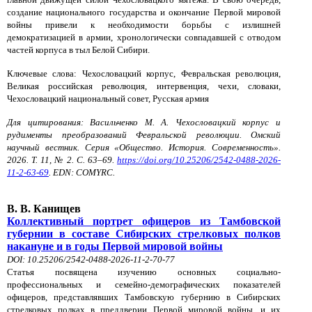
создание национального государства и окончание Первой мировой
войны привели к необходимости борьбы с излишней
демократизацией в армии, хронологически совпадавшей с отводом
частей корпуса в тыл Белой Сибири.
Ключевые слова: Чехословацкий корпус, Февральская революция,
Великая российская революция, интервенция, чехи, словаки,
Чехословацкий национальный совет, Русская армия
Для цитирования: Васильченко М. А. Чехословацкий корпус и
рудименты преобразований Февральской революции. Омский
научный вестник. Серия «Общество. История. Современность».
2026. Т. 11, № 2. С. 63–69.
https://doi.org/10.25206/2542-0488-2026-
11-2-63-69
. EDN: COMYRC.
В. В. Канищев
Коллективный портрет офицеров из Тамбовской
губернии в составе Сибирских стрелковых полков
накануне и в годы Первой мировой войны
DOI: 10.25206/2542-0488-2026-11-2-70-77
Статья посвящена изучению основных социально-
профессиональных и семейно-демографических показателей
офицеров, представлявших Тамбовскую губернию в Сибирских
стрелковых полках в преддверии Первой мировой войны, и их