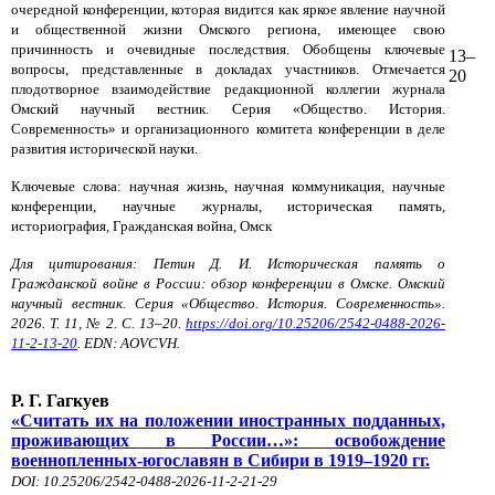
очередной конференции, которая видится как яркое явление научной
и общественной жизни Омского региона, имеющее свою
причинность и очевидные последствия. Обобщены ключевые
13–
вопросы, представленные в докладах участников. Отмечается
20
плодотворное взаимодействие редакционной коллегии журнала
Омский научный вестник. Серия «Общество. История.
Современность» и организационного комитета конференции в деле
развития исторической науки.
Ключевые слова: научная жизнь, научная коммуникация, научные
конференции, научные журналы, историческая память,
историография, Гражданская война, Омск
Для цитирования: Петин Д. И. Историческая память о
Гражданской войне в России: обзор конференции в Омске. Омский
научный вестник. Серия «Общество. История. Современность».
2026. Т. 11, № 2. С. 13–20.
https://doi.org/10.25206/2542-0488-2026-
11-2-13-20
. EDN: AOVCVH.
Р. Г. Гагкуев
«Считать их на положении иностранных подданных,
проживающих в России…»: освобождение
военнопленных-югославян в Сибири в 1919–1920 гг.
DOI: 10.25206/2542-0488-2026-11-2-21-29