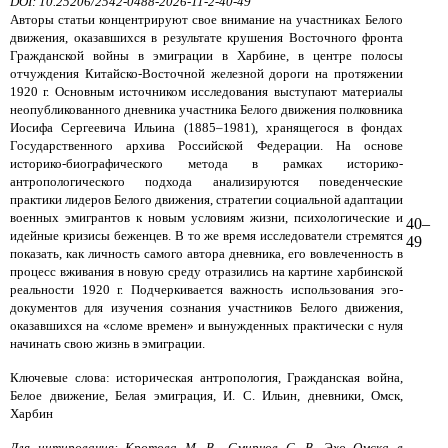
DOI: 10.25206/2542-0488-2026-11-2-40-49
Авторы статьи концентрируют свое внимание на участниках Белого
движения, оказавшихся в результате крушения Восточного фронта
Гражданской войны в эмиграции в Харбине, в центре полосы
отчуждения Китайско-Восточной железной дороги на протяжении
1920 г. Основным источником исследования выступают материалы
неопубликованного дневника участника Белого движения полковника
Иосифа Сергеевича Ильина (1885–1981), хранящегося в фондах
Государственного архива Российской Федерации. На основе
историко-биографического метода в рамках историко-
антропологического подхода анализируются поведенческие
практики лидеров Белого движения, стратегии социальной адаптации
военных эмигрантов к новым условиям жизни, психологические и
40–
идейные кризисы беженцев. В то же время исследователи стремятся
49
показать, как личность самого автора дневника, его вовлеченность в
процесс вживания в новую среду отразились на картине харбинской
реальности 1920 г. Подчеркивается важность использования эго-
документов для изучения сознания участников Белого движения,
оказавшихся на «сломе времен» и вынужденных практически с нуля
начинать свою жизнь в эмиграции.
Ключевые слова: историческая антропология, Гражданская война,
Белое движение, Белая эмиграция, И. С. Ильин, дневники, Омск,
Харбин
Для цитирования: Кротова М. В., Смирнов С. В. Эхо Омска в