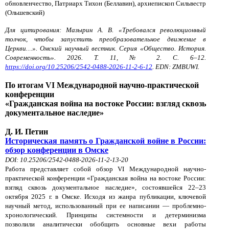
обновленчество, Патриарх Тихон (Беллавин), архиепископ Сильвестр
(Ольшевский)
Для цитирования: Мазырин А. В. «Требовался революционный
толчок, чтобы запустить преобразовательное движение в
Церкви…». Омский научный вестник. Серия «Общество. История.
Современность». 2026. Т. 11, № 2. С. 6–12.
https://doi.org/10.25206/2542-0488-2026-11-2-6-12
. EDN: ZMBUWI.
По итогам VI Международной научно-практической
конференции
«Гражданская война на востоке России:
взгляд сквозь
документальное наследие»
Д. И. Петин
Историческая память о Гражданской войне в России:
обзор конференции в Омске
DOI: 10.25206/2542-0488-2026-11-2-13-20
Работа представляет собой обзор VI Международной научно-
практической конференции «Гражданская война на востоке России:
взгляд сквозь документальное наследие», состоявшейся 22–23
октября 2025 г. в Омске. Исходя из жанра публикации, ключевой
научный метод, использованный при ее написании — проблемно-
хронологический. Принципы системности и детерминизма
позволили аналитически обобщить основные вехи работы