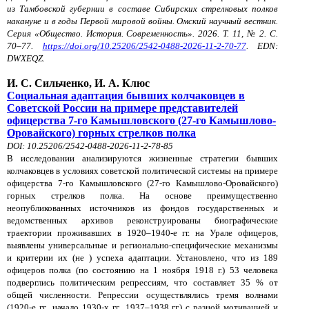
из Тамбовской губернии в составе Сибирских стрелковых полков
накануне и в годы Первой мировой войны. Омский научный вестник.
Серия «Общество. История. Современность». 2026. Т. 11, № 2. С.
70–77.
https://doi.org/10.25206/2542-0488-2026-11-2-70-77
. EDN:
DWXEQZ.
И. С. Сильченко, И. А. Клюс
Социальная адаптация бывших колчаковцев в
Советской России на примере представителей
офицерства 7-го Камышловского (27-го Камышлово-
Оровайского) горных стрелков полка
DOI: 10.25206/2542-0488-2026-11-2-78-85
В исследовании анализируются жизненные стратегии бывших
колчаковцев в условиях советской политической системы на примере
офицерства 7-го Камышловского (27-го Камышлово-Оровайского)
горных стрелков полка. На основе преимущественно
неопубликованных источников из фондов государственных и
ведомственных архивов реконструированы биографические
траектории проживавших в 1920–1940‑е гг. на Урале офицеров,
выявлены универсальные и регионально-специфические механизмы
и критерии их (не ) успеха адаптации. Установлено, что из 189
офицеров полка (по состоянию на 1 ноября 1918 г.) 53 человека
подверглись политическим репрессиям, что составляет 35 % от
общей численности. Репрессии осуществлялись тремя волнами
(1920‑е гг., начало 1930‑х гг., 1937–1938 гг.) с разной мотивацией и