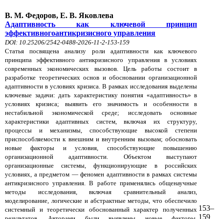
В. М. Федоров, Е. В. Яковлева
Адаптивность как ключевой принцип
эффективногоантикризисного управления
DOI: 10.25206/2542-0488-2026-11-2-153-159
Статья посвящена анализу роли адаптивности как ключевого
принципа эффективного антикризисного управления в условиях
современных экономических вызовов. Цель работы состоит в
разработке теоретических основ и обосновании организационной
адаптивности в условиях кризиса. В рамках исследования выделены
ключевые задачи: дать характеристику понятия «адаптивность» в
условиях кризиса; выявить его значимость и особенности в
нестабильной экономической среде; исследовать основные
характеристики адаптивных систем, включая их структуру,
процессы и механизмы, способствующие высокой степени
приспособляемости к внешним и внутренним вызовам; обосновать
новые факторы и условия, способствующие повышению
организационной адаптивности. Объектом выступают
организационные системы, функционирующие в российских
условиях, а предметом — феномен адаптивности в рамках системы
антикризисного управления. В работе применялись общенаучные
методы исследования, включая сравнительный анализ,
моделирование, логические и абстрактные методы, что обеспечило
153–
системный и теоретически обоснованный характер полученных
159
результатов. Авторами были выявлены новые факторы,