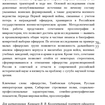
жизненных траекторий в ходе нее. Основой исследования стали
довоенные неопубликованные источники по личному составу
указанных воинских формирований, а также документы военного
ведомства периода Первой мировой войны, связанные с учетом
потерь и награждений офицеров, хранящиеся в Российском
государственном военно-историческом архиве. Методологический
блок работы представлен сочетанием просопографии и
микроистории, что позволяет достичь цели исследования — выявить
и проанализировать общие черты и частные нюансы в биографиях
конкретной выборки офицеров. По итогам исследования на примере
70–
малых офицерских групп появляется возможность дальнейшего
77
анализа офицерского корпуса в масштабах родов войск, военных
учебных заведений, округов и армии в целом. Кроме того, сочетание
данных методов позволяет отойти от некоторых стереотипов,
сформировавшихся в отношении офицерства дореволюционной
России в советской и отчасти в современной российской
исторической науке и взглянуть на проблему с сугубо научной точки
зрения.
Ключевые слова: офицерство, Тамбовская губерния, Русская
императорская армия, Сибирские стрелковые полки, социально-
профессиональные характеристики, семейно-демографические
показатели, Первая мировая война, просопография
Для цитирования: Канищев В. В. Коллективный портрет офицеров