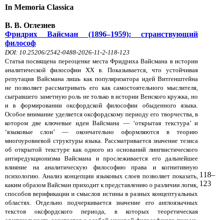
In Memoria Classica
В. В. Оглезнев
Фридрих Вайсман (1896–1959): странствующий
философ
DOI: 10.25206/2542-0488-2026-11-2-118-123
Статья посвящена переоценке места Фридриха Вайсмана в истории
аналитической философии XX в. Показывается, что устойчивая
репутация Вайсмана лишь как популяризатора идей Витгенштейна
не позволяет рассматривать его как самостоятельного мыслителя,
сыгравшего заметную роль не только в истории Венского кружка, но
и в формировании оксфордской философии обыденного языка.
Особое внимание уделяется оксфордскому периоду его творчества, в
котором две ключевые идеи Вайсмана — ‘открытая текстура’ и
‘языковые слои’ — окончательно оформляются в теорию
многоуровневой структуры языка. Рассматривается значение тезиса
об открытой текстуре как одного из оснований лингвистического
антиредукционизма Вайсмана и прослеживается его дальнейшее
влияние на аналитическую философию права и когнитивную
118–
психологию. Анализ концепции языковых слоев позволяет показать,
123
каким образом Вайсман приходит к представлению о различии логик,
способов верификации и смыслов истины в разных концептуальных
областях. Отдельно подчеркивается значение его англоязычных
текстов оксфордского периода, в которых теоретическая