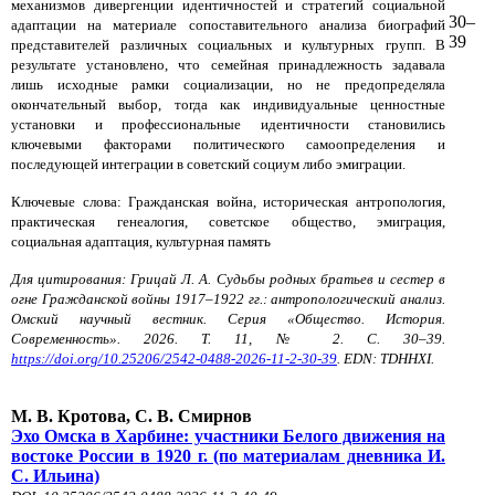
механизмов дивергенции идентичностей и стратегий социальной
30–
адаптации на материале сопоставительного анализа биографий
39
представителей различных социальных и культурных групп. В
результате установлено, что семейная принадлежность задавала
лишь исходные рамки социализации, но не предопределяла
окончательный выбор, тогда как индивидуальные ценностные
установки и профессиональные идентичности становились
ключевыми факторами политического самоопределения и
последующей интеграции в советский социум либо эмиграции.
Ключевые слова: Гражданская война, историческая антропология,
практическая генеалогия, советское общество, эмиграция,
социальная адаптация, культурная память
Для цитирования: Грицай Л. А. Суд
ьбы родных братьев и сестер в
огне Гражданской войны 1917–1922 гг.: антропологический анализ.
Омский научный вестник. Серия «Общество. История.
Современность». 2026. Т. 11, № 2. С. 30–39.
https://doi.org/10.25206/2542-0488-2026-11-2-30-39
. EDN: TDHHXI.
М. В. Кротова, С. В. Смирнов
Эхо Омска в Харбине: участники Белого движения на
востоке России в 1920 г. (по материалам дневника И.
С. Ильина)