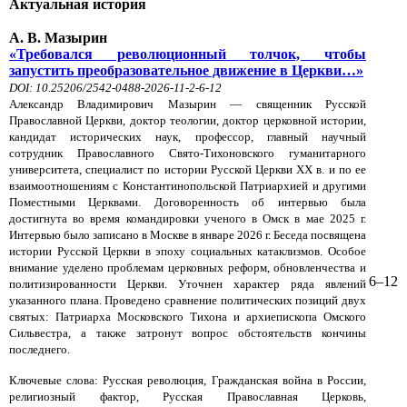
Актуальная история
А. В. Мазырин
«Требовался революционный толчок, чтобы
запустить преобразовательное движение в Церкви…»
DOI: 10.25206/2542-0488-2026-11-2-6-12
Александр Владимирович Мазырин — священник Русской
Православной Церкви, доктор теологии, доктор церковной истории,
кандидат исторических наук, профессор, главный научный
сотрудник Православного Свято-Тихоновского гуманитарного
университета, специалист по истории Русской Церкви ХХ в. и по ее
взаимоотношениям с Константинопольской Патриархией и другими
Поместными Церквами. Договоренность об интервью была
достигнута во время командировки ученого в Омск в мае 2025 г.
Интервью было записано в Москве в январе 2026 г. Беседа посвящена
истории Русской Церкви в эпоху социальных катаклизмов. Особое
внимание уделено проблемам церковных реформ, обновленчества и
6–12
политизированности Церкви. Уточнен характер ряда явлений
указанного плана. Проведено сравнение политических позиций двух
святых: Патриарха Московского Тихона и архиепископа Омского
Сильвестра, а также затронут вопрос обстоятельств кончины
последнего.
Ключевые слова: Русская революция, Гражданская война в России,
религиозный фактор, Русская Православная Церковь,