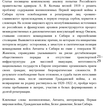
Статья посвящена комплексному анализу попытки Российского
правительства адмирала А. В. Колчака весной 1919 г. решить
проблему содержания военнопленных Первой мировой войны в
Сибири путем освобождения и репатриации лиц «романо-
славянского» происхождения, в первую очередь сербов, хорватов и
словенцев. На основе широкого круга неопубликованных источников
из российских и французских архивов реконструируется процесс
межведомственных и дипломатических консультаций между Омском,
ставками союзного командования в Сибири и европейскими
столицами. Выявляется комплекс причин, по которым эта инициатива
потерпела неудачу: осторожная, а зачастую и скептическая позиция
командования войск Антанты в Сибири во главе с генералом М.
Жаненом, справедливо указывавшего на риски дестабилизации
21–
общественного порядка и отсутствие транспортной
29
инфраструктуры для массовой эвакуации; неготовность
национальных государств в Европе оперативно организовать прием
своих граждан; внутренние бюрократические сложности. В
результате освобождение было отложено, и судьба тысяч югославян
решилась лишь после окончания Гражданской войны, а их
возвращение на родину растянулось на 1920–1922 гг., пройдя через
этапы пребывания в лагерях, участия в белых формированиях и
долгой репатриации.
Ключевые слова: военнопленные, Антанта, интервенция, Первая
мировая война, Гражданская война, Белое движение, Белая Сибирь