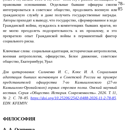
78–
правовыми основаниями. Отдельные бывшие офицеры смогли
85
интегрироваться в советское общество, продолжить военную или
гражданскую службу и даже получить государственные награды.
Авторы приходят к выводу, что государство, сформированное в ходе
Гражданской войны, нуждалось в компетенциях бывших врагов, но
не могло преодолеть подозрительность к их прошлому, и это
превратило опыт Гражданской войны в перманентный фактор
социального риска.
Ключевые слова: социальная адаптация, историческая антропология,
военная антропология, офицерство, Белое движение, советское
общество, Екатеринбург, Урал
Для цитирования: Сильченко И. С., Клюс И. А. Социальная
адаптация бывших колчаковцев в Советской России на примере
представителей офицерства 7-го Камышловского (27-го
Камышлово-Оровайского) горных стрелков полка. Омский научный
вестник. Серия «Общество. История. Современность». 2026. Т. 11,
№ 2. С. 78–85.
https://doi.org/10.25206/2542-0488-2026-11-2-78-85
.
EDN: KFEMYV.
ФИЛОСОФИЯ
А. А. Осипенко