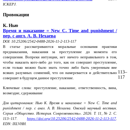
ICKEPJ.
Провокации
К. Нью
Время и наказание = New C. Time and punishment /
пер. с англ. А. В. Нехаева
DOI: 10.25206/2542-0488-2026-11-2-113-117
В статье рассматриваются моральные основания практики
преднаказания, наказания за преступление до момента его
совершения. Вопреки интуиции, нет ничего неправильного в том,
чтобы наказать кого-либо до того, как он совершит преступление,
если только можно было знать точно либо быть уверенным вне
113–
всяких разумных сомнений, что он намеревается и действительно
117
совершит в будущем данное преступление.
Ключевые слова: преступление, наказание, ответственность, вина,
возмездие, сдерживание
Для цитирования: Нью К. Время и наказание = New C. Time and
punishment / пер. с англ. А. В. Нехаева. Омский научный вестник.
Серия «Общество. История. Современность». 2026. Т. 11, № 2. С.
113–117.
https://doi.org/10.25206/2542-0488-2026-11-2-113-117
.
EDN: IXLVHH.