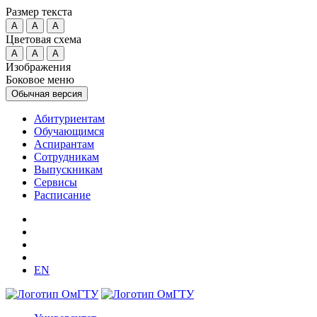
Размер текста
A
A
A
Цветовая схема
A
A
A
Изображения
Боковое меню
Обычная версия
Абитуриентам
Обучающимся
Аспирантам
Сотрудникам
Выпускникам
Сервисы
Расписание
EN