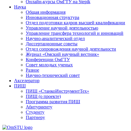
Онлайн-курсы ОмГТУ на Stepik
Наука
Общая информация
Инновационная структура
Отдел подготовки кадров высшей квалификации
Управление научной деятельностью
Управление трансфера технологий и инноваций
Научно-аналитический отдел
Диссертационные советы
Отдел сопровождения научной деятельности
Журнал «Омский научный вестник»
Конференции ОмГТУ
Совет молодых ученых
Разное
Научно-технический совет
Акселератор
ПИШ
ПИШ «СтанкоИнструментТех»
ПИШ (о проекте)
Программа развития ПИШ
Абитуриенту
Студенту
Партнеру