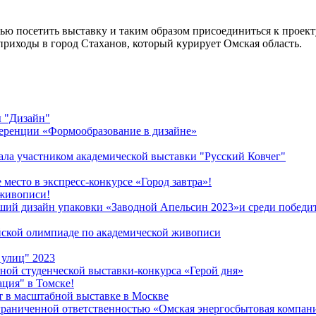
ю посетить выставку и таким образом присоединиться к проект
 приходы в город Стаханов, который курирует Омская область.
ы "Дизайн"
ференции «Формообразование в дизайне»
ла участником академической выставки "Русский Ковчег"
место в экспресс-конкурсе «Город завтра»!
 живописи!
ший дизайн упаковки «Заводной Апельсин 2023»и среди победит
йской олимпиаде по академической живописи
 улиц" 2023
ой студенческой выставки-конкурса «Герой дня»
ция" в Томске!
т в масштабной выставке в Москве
граниченной ответственностью «Омская энергосбытовая компан