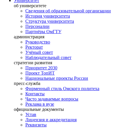
Университет
об университете
Сведения об образовательной организации
История университета
Структура университета
Персоналии
Партнёры ОмГТУ
администрация
Руководство
Ректорат
Учёный совет
Наблюдательный совет
стратегии развития
Приоритет 2030
Проект ТопИТ
Национальные проекты России
пресс-служба
Фирменный стиль Омского политеха
Контакты
Часто задаваемые вопросы
Реклама в вузе
официальные документы
Устав
Лицензия и аккредитация
Реквизиты