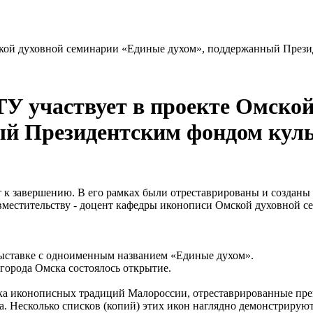
кой духовной семинарии «Единые духом», поддержанный Прези
У участвует в проекте Омской
ый Президентским фондом кул
к завершению. В его рамках были отреставрированы и созданы
местительству - доцент кафедры иконописи Омской духовной се
 выставке с одноименным названием «Единые духом».
 города Омска состоялось открытие.
ека иконописных традиций Малороссии, отреставрированные пр
 Несколько списков (копий) этих икон наглядно демонстрируют