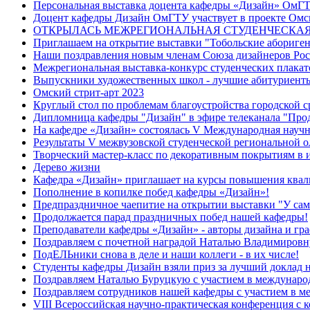
Персональная выставка доцента кафедры «Дизайн» ОмГТ
Доцент кафедры Дизайн ОмГТУ участвует в проекте Омс
ОТКРЫЛАСЬ МЕЖРЕГИОНАЛЬНАЯ СТУДЕНЧЕСКАЯ
Приглашаем на открытие выставки "Тобольские абориге
Наши поздравления новым членам Союза дизайнеров Рос
Межрегиональная выставка-конкурс студенческих плакат
Выпускники художественных школ - лучшие абитуриенты
Омский стрит-арт 2023
Круглый стол по проблемам благоустройства городской с
Дипломница кафедры "Дизайн" в эфире телеканала "Пр
На кафедре «Дизайн» состоялась V Международная научн
Результаты V межвузовской студенческой региональной 
Творческий мастер-класс по декоративным покрытиям в 
Дерево жизни
Кафедра «Дизайн» приглашает на курсы повышения квал
Пополнение в копилке побед кафедры «Дизайн»!
Предпраздничное чаепитие на открытии выставки "У самов
Продолжается парад праздничных побед нашей кафедры!
Преподаватели кафедры «Дизайн» - авторы дизайна и гр
Поздравляем с почетной наградой Наталью Владимировн
ПодЕЛЬники снова в деле и наши коллеги - в их числе!
Студенты кафедры Дизайн взяли приз за лучший доклад 
Поздравляем Наталью Буруцкую с участием в междунаро
Поздравляем сотрудников нашей кафедры с участием в 
VIII Всероссийская научно-практическая конференция с 