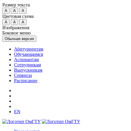
Размер текста
A
A
A
Цветовая схема
A
A
A
Изображения
Боковое меню
Обычная версия
Абитуриентам
Обучающимся
Аспирантам
Сотрудникам
Выпускникам
Сервисы
Расписание
EN