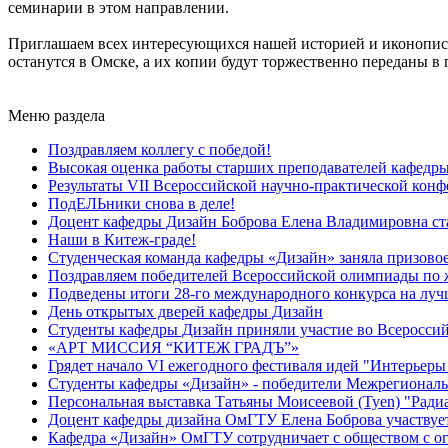
семинарии в этом направлении.
Приглашаем всех интересующихся нашей историей и иконопись
останутся в Омске, а их копии будут торжественно переданы в
Меню раздела
Поздравляем коллегу с победой!
Высокая оценка работы старших преподавателей кафедр
Результаты VII Всероссийской научно-практической кон
ПодЕЛЬники снова в деле!
Доцент кафедры Дизайн Боброва Елена Владимировна ста
Наши в Китеж-граде!
Студенческая команда кафедры «Дизайн» заняла призовое 
Поздравляем победителей Всероссийской олимпиады по
Подведены итоги 28-го международного конкурса на луч
День открытых дверей кафедры Дизайн
Студенты кафедры Дизайн приняли участие во Всеросси
«АРТ МИССИЯ “КИТЕЖ ГРАДЪ”»
Грядет начало VI ежегодного фестиваля идей "Интерьеры
Студенты кафедры «Дизайн» - победители Межрегиональн
Персональная выставка Татьяны Моисеевой (Tyen) "Радиа
Доцент кафедры дизайна ОмГТУ Елена Боброва участвуе
Кафедра «Дизайн» ОмГТУ сотрудничает с обществом с о