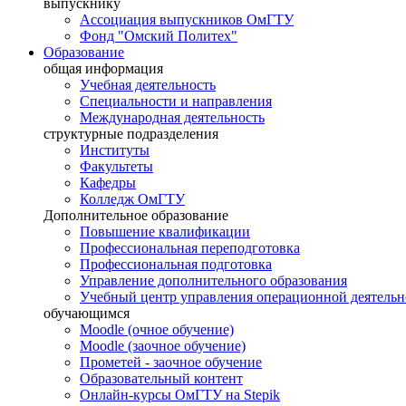
выпускнику
Ассоциация выпускников ОмГТУ
Фонд "Омский Политех"
Образование
общая информация
Учебная деятельность
Специальности и направления
Международная деятельность
структурные подразделения
Институты
Факультеты
Кафедры
Колледж ОмГТУ
Дополнительное образование
Повышение квалификации
Профессиональная переподготовка
Профессиональная подготовка
Управление дополнительного образования
Учебный центр управления операционной деятель
обучающимся
Moodle (очное обучение)
Moodle (заочное обучение)
Прометей - заочное обучение
Образовательный контент
Онлайн-курсы ОмГТУ на Stepik