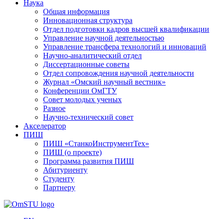
Наука
Общая информация
Инновационная структура
Отдел подготовки кадров высшей квалификации
Управление научной деятельностью
Управление трансфера технологий и инноваций
Научно-аналитический отдел
Диссертационные советы
Отдел сопровождения научной деятельности
Журнал «Омский научный вестник»
Конференции ОмГТУ
Совет молодых ученых
Разное
Научно-технический совет
Акселератор
ПИШ
ПИШ «СтанкоИнструментТех»
ПИШ (о проекте)
Программа развития ПИШ
Абитуриенту
Студенту
Партнеру