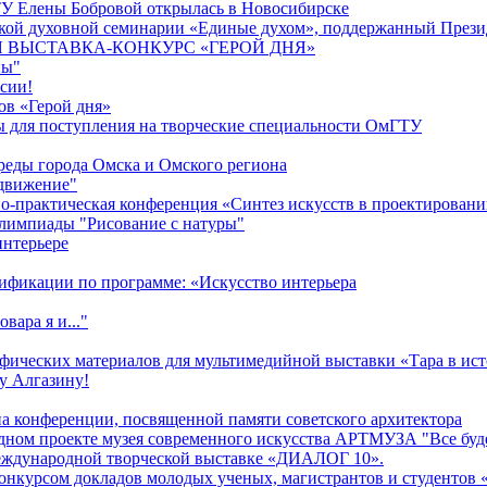
У Елены Бобровой открылась в Новосибирске
кой духовной семинарии «Единые духом», поддержанный Прези
 ВЫСТАВКА-КОНКУРC «ГЕРОЙ ДНЯ»
ны"
сии!
ов «Герой дня»
 для поступления на творческие специальности ОмГТУ
реды города Омска и Омского региона
одвижение"
о-практическая конференция «Синтез искусств в проектировани
олимпиады "Рисование с натуры"
интерьере
ификации по программе: «Искусство интерьера
ара я и..."
афических материалов для мультимедийной выставки «Тара в ис
у Алгазину!
на конференции, посвященной памяти советского архитектора
дном проекте музея современного искусства АРТМУЗА "Все буде
международной творческой выставке «ДИАЛОГ 10».
конкурсом докладов молодых ученых, магистрантов и студентов 