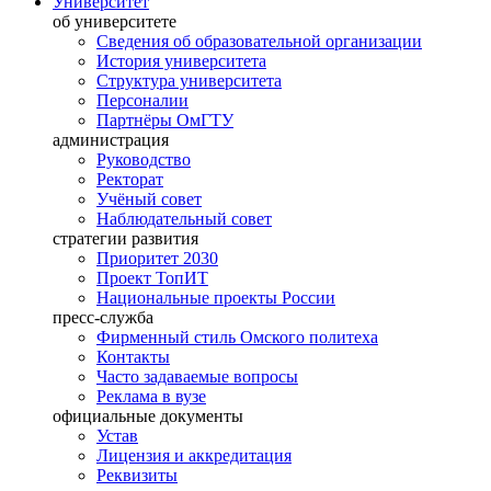
Университет
об университете
Сведения об образовательной организации
История университета
Структура университета
Персоналии
Партнёры ОмГТУ
администрация
Руководство
Ректорат
Учёный совет
Наблюдательный совет
стратегии развития
Приоритет 2030
Проект ТопИТ
Национальные проекты России
пресс-служба
Фирменный стиль Омского политеха
Контакты
Часто задаваемые вопросы
Реклама в вузе
официальные документы
Устав
Лицензия и аккредитация
Реквизиты