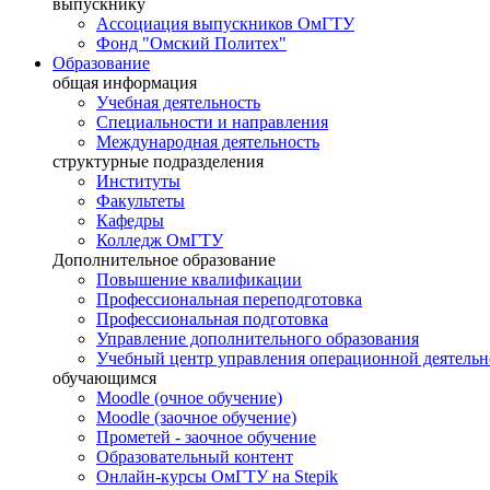
выпускнику
Ассоциация выпускников ОмГТУ
Фонд "Омский Политех"
Образование
общая информация
Учебная деятельность
Специальности и направления
Международная деятельность
структурные подразделения
Институты
Факультеты
Кафедры
Колледж ОмГТУ
Дополнительное образование
Повышение квалификации
Профессиональная переподготовка
Профессиональная подготовка
Управление дополнительного образования
Учебный центр управления операционной деятель
обучающимся
Moodle (очное обучение)
Moodle (заочное обучение)
Прометей - заочное обучение
Образовательный контент
Онлайн-курсы ОмГТУ на Stepik