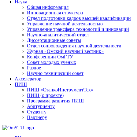
Наука
Общая информация
Инновационная структура
Отдел подготовки кадров высшей квалификации
Управление научной деятельностью
Управление трансфера технологий и инноваций
Научно-аналитический отдел
Диссертационные советы
Отдел сопровождения научной деятельности
Журнал «Омский научный вестник»
Конференции ОмГТУ
Совет молодых ученых
Разное
Научно-технический совет
Акселератор
ПИШ
ПИШ «СтанкоИнструментТех»
ПИШ (о проекте)
Программа развития ПИШ
Абитуриенту
Студенту
Партнеру