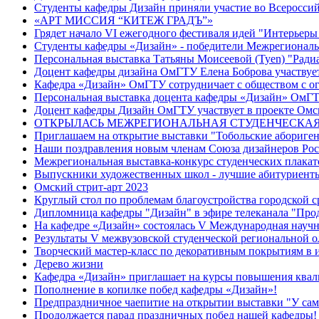
Студенты кафедры Дизайн приняли участие во Всеросси
«АРТ МИССИЯ “КИТЕЖ ГРАДЪ”»
Грядет начало VI ежегодного фестиваля идей "Интерьеры
Студенты кафедры «Дизайн» - победители Межрегиональн
Персональная выставка Татьяны Моисеевой (Tyen) "Радиа
Доцент кафедры дизайна ОмГТУ Елена Боброва участвуе
Кафедра «Дизайн» ОмГТУ сотрудничает с обществом с о
Персональная выставка доцента кафедры «Дизайн» ОмГТ
Доцент кафедры Дизайн ОмГТУ участвует в проекте Омс
ОТКРЫЛАСЬ МЕЖРЕГИОНАЛЬНАЯ СТУДЕНЧЕСКАЯ
Приглашаем на открытие выставки "Тобольские абориге
Наши поздравления новым членам Союза дизайнеров Рос
Межрегиональная выставка-конкурс студенческих плакат
Выпускники художественных школ - лучшие абитуриенты
Омский стрит-арт 2023
Круглый стол по проблемам благоустройства городской с
Дипломница кафедры "Дизайн" в эфире телеканала "Пр
На кафедре «Дизайн» состоялась V Международная научн
Результаты V межвузовской студенческой региональной 
Творческий мастер-класс по декоративным покрытиям в 
Дерево жизни
Кафедра «Дизайн» приглашает на курсы повышения квал
Пополнение в копилке побед кафедры «Дизайн»!
Предпраздничное чаепитие на открытии выставки "У самов
Продолжается парад праздничных побед нашей кафедры!