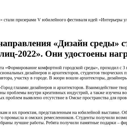
 стали призерами V юбилейного фестиваля идей «Интерьеры ули
направления «Дизайн среды» с
лиц-2022». Они удостоены нагр
а «Формирование комфортной городской среды», проходил с 3 п
ссиональных дизайнеров и архитекторов, студентов творческих пр
автора, участку в городе. В жюри вошли архитекторы, дизайнеры
«Город глазами дизайнеров и архитекторов. Взаимодействие тво
ны проблемы внутри креативных индустрий, а также изучена во
ных проблем выявлено отсутствие в Омске пространства для про
икам и их проектам, представленным на юбилейной выставке. Об
го промысла и омских ремесленников. Студенты получили возмо
браны лучшие работы. Ребята получили памятные подарки – фи