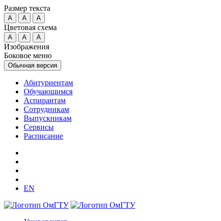
Размер текста
A
A
A
Цветовая схема
A
A
A
Изображения
Боковое меню
Обычная версия
Абитуриентам
Обучающимся
Аспирантам
Сотрудникам
Выпускникам
Сервисы
Расписание
EN