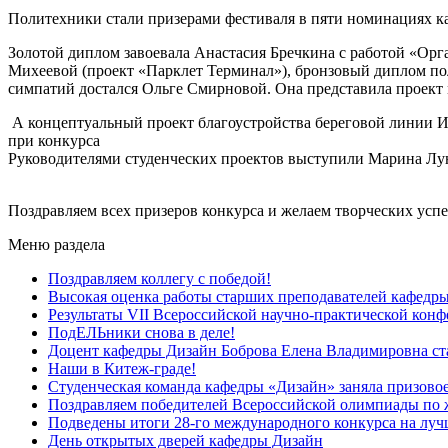
Политехники стали призерами фестиваля в пяти номинациях к
Золотой диплом завоевала Анастасия Бречкина с работой «Орг
Михеевой (проект «Парклет Терминал»), бронзовый диплом по
симпатий достался Ольге Смирновой. Она представила проект м
А концептуальный проект благоустройства береговой линии И
при конкурса
Руководителями студенческих проектов выступили Марина Лу
Поздравляем всех призеров конкурса и желаем творческих усп
Меню раздела
Поздравляем коллегу с победой!
Высокая оценка работы старших преподавателей кафедр
Результаты VII Всероссийской научно-практической кон
ПодЕЛЬники снова в деле!
Доцент кафедры Дизайн Боброва Елена Владимировна ста
Наши в Китеж-граде!
Студенческая команда кафедры «Дизайн» заняла призовое 
Поздравляем победителей Всероссийской олимпиады по
Подведены итоги 28-го международного конкурса на луч
День открытых дверей кафедры Дизайн