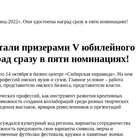
ц-2022». Они удостоены наград сразу в пяти номинациях!
тали призерами V юбилейного
ад сразу в пяти номинациях!
о 14 октября в бизнес-центре «Сибирская пирамида». На нем
офессий омских вузов и сузов. Главное условие – работа
, представители омского бизнеса, представители власти.
рческих профессий, как инструмент развития креативных
зможность создания коллабораций среди разных творческих
ведения выставок, ярмарок ремесленников и презентаций
суждался культурный код региона, варианты сотрудничества
жность предложить свои варианты символа, мерча и
рменные футболки фестиваля, кружки и памятные значки.