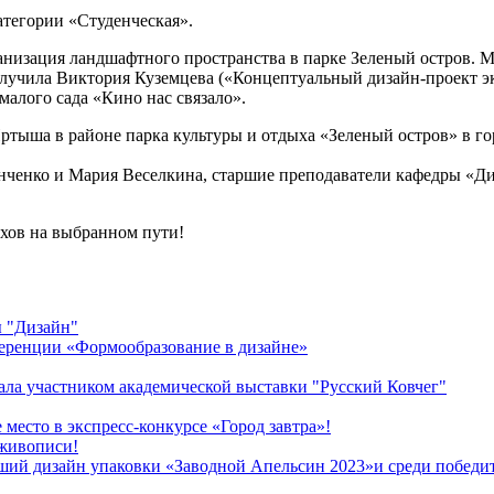
атегории «Студенческая».
анизация ландшафтного пространства в парке Зеленый остров. М
лучила Виктория Куземцева («Концептуальный дизайн-проект эк
алого сада «Кино нас связало».
ртыша в районе парка культуры и отдыха «Зеленый остров» в г
нченко и Мария Веселкина, старшие преподаватели кафедры «Д
ехов на выбранном пути!
ы "Дизайн"
ференции «Формообразование в дизайне»
ла участником академической выставки "Русский Ковчег"
место в экспресс-конкурсе «Город завтра»!
 живописи!
ший дизайн упаковки «Заводной Апельсин 2023»и среди победит