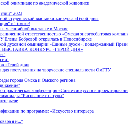
йской олимпиаде по академической живописи
 улиц" 2023
ой студенческой выставки-конкурса «Герой дня»
ция" в Томске!
т в масштабной выставке в Москве
граниченной ответственностью «Омская энергосбытовая компан
У Елены Бобровой открылась в Новосибирске
кой духовной семинарии «Единые духом», поддержанный Прези
 ВЫСТАВКА-КОНКУРC «ГЕРОЙ ДНЯ»
ны"
сии!
ов «Герой дня»
 для поступления на творческие специальности ОмГТУ
реды города Омска и Омского региона
одвижение"
о-практическая конференция «Синтез искусств в проектировани
олимпиады "Рисование с натуры"
интерьере
ификации по программе: «Искусство интерьера
ара я и..."