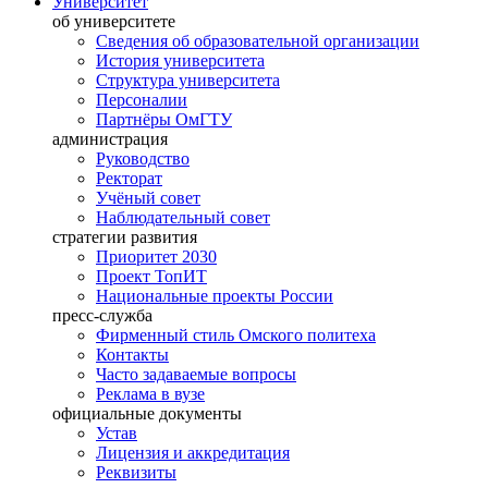
Университет
об университете
Сведения об образовательной организации
История университета
Структура университета
Персоналии
Партнёры ОмГТУ
администрация
Руководство
Ректорат
Учёный совет
Наблюдательный совет
стратегии развития
Приоритет 2030
Проект ТопИТ
Национальные проекты России
пресс-служба
Фирменный стиль Омского политеха
Контакты
Часто задаваемые вопросы
Реклама в вузе
официальные документы
Устав
Лицензия и аккредитация
Реквизиты