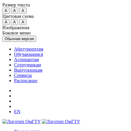
Размер текста
A
A
A
Цветовая схема
A
A
A
Изображения
Боковое меню
Обычная версия
Абитуриентам
Обучающимся
Аспирантам
Сотрудникам
Выпускникам
Сервисы
Расписание
EN