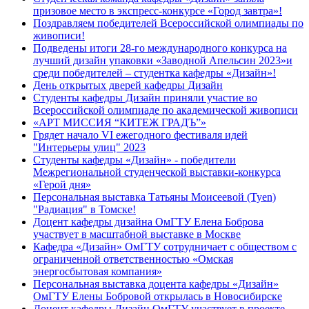
призовое место в экспресс-конкурсе «Город завтра»!
Поздравляем победителей Всероссийской олимпиады по
живописи!
Подведены итоги 28-го международного конкурса на
лучший дизайн упаковки «Заводной Апельсин 2023»и
среди победителей – студентка кафедры «Дизайн»!
День открытых дверей кафедры Дизайн
Студенты кафедры Дизайн приняли участие во
Всероссийской олимпиаде по академической живописи
«АРТ МИССИЯ “КИТЕЖ ГРАДЪ”»
Грядет начало VI ежегодного фестиваля идей
"Интерьеры улиц" 2023
Студенты кафедры «Дизайн» - победители
Межрегиональной студенческой выставки-конкурса
«Герой дня»
Персональная выставка Татьяны Моисеевой (Tyen)
"Радиация" в Томске!
Доцент кафедры дизайна ОмГТУ Елена Боброва
участвует в масштабной выставке в Москве
Кафедра «Дизайн» ОмГТУ сотрудничает с обществом с
ограниченной ответственностью «Омская
энергосбытовая компания»
Персональная выставка доцента кафедры «Дизайн»
ОмГТУ Елены Бобровой открылась в Новосибирске
Доцент кафедры Дизайн ОмГТУ участвует в проекте