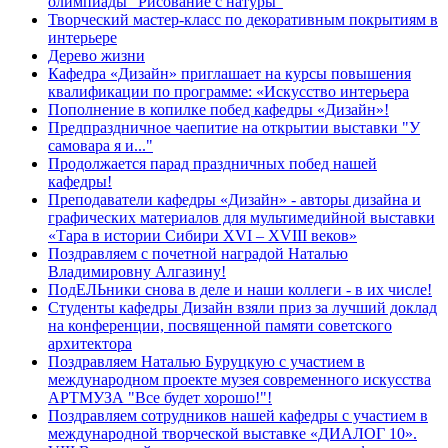
олимпиады "Рисование с натуры"
Творческий мастер-класс по декоративным покрытиям в
интерьере
Дерево жизни
Кафедра «Дизайн» приглашает на курсы повышения
квалификации по программе: «Искусство интерьера
Пополнение в копилке побед кафедры «Дизайн»!
Предпраздничное чаепитие на открытии выставки "У
самовара я и..."
Продолжается парад праздничных побед нашей
кафедры!
Преподаватели кафедры «Дизайн» - авторы дизайна и
графических материалов для мультимедийной выставки
«Тара в истории Сибири XVI – XVIII веков»
Поздравляем с почетной наградой Наталью
Владимировну Алгазину!
ПодЕЛЬники снова в деле и наши коллеги - в их числе!
Студенты кафедры Дизайн взяли приз за лучший доклад
на конференции, посвященной памяти советского
архитектора
Поздравляем Наталью Буруцкую с участием в
международном проекте музея современного искусства
АРТМУЗА "Все будет хорошо!"!
Поздравляем сотрудников нашей кафедры с участием в
международной творческой выставке «ДИАЛОГ 10».