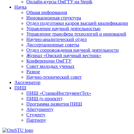
Онлайн-курсы ОмГТУ на Stepik
Наука
Общая информация
Инновационная структура
Отдел подготовки кадров высшей квалификации
Управление научной деятельностью
Управление трансфера технологий и инноваций
Научно-аналитический отдел
Диссертационные советы
Отдел сопровождения научной деятельности
Журнал «Омский научный вестник»
Конференции ОмГТУ
Совет молодых ученых
Разное
Научно-технический совет
Акселератор
ПИШ
ПИШ «СтанкоИнструментТех»
ПИШ (о проекте)
Программа развития ПИШ
Абитуриенту
Студенту
Партнеру