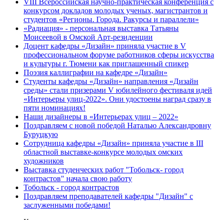
VIII Всероссийская научно-практическая конференция с
конкурсом докладов молодых ученых, магистрантов и
студентов «Регионы. Города. Ракурсы и параллели»
«Радиация» - персональная выставка Татьяны
Моисеевой в Омской Арт-резиденции
Доцент кафедры «Дизайн» приняла участие в V
профессиональном форуме работников сферы искусства
и культуры г. Тюмени как приглашенный спикер
Поэзия каллиграфии на кафедре «Дизайн»
Студенты кафедры «Дизайн» направления «Дизайн
среды» стали призерами V юбилейного фестиваля идей
«Интерьеры улиц-2022». Они удостоены наград сразу в
пяти номинациях!
Наши дизайнеры в «Интерьерах улиц – 2022»
Поздравляем с новой победой Наталью Александровну
Буруцкую
Сотрудница кафедры «Дизайн» приняла участие в III
областной выставке-конкурсе молодых омских
художников
Выставка студенческих работ "Тобольск- город
контрастов" начала свою работу
Тобольск - город контрастов
Поздравляем преподавателей кафедры "Дизайн" с
заслуженными победами!