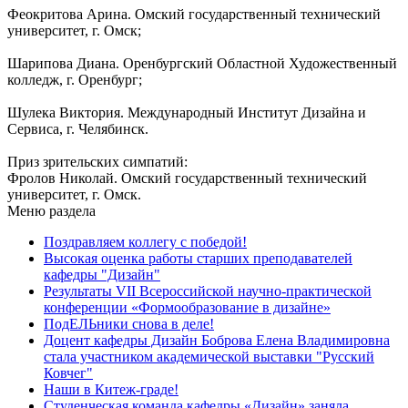
Феокритова Арина. Омский государственный технический
университет, г. Омск;
Шарипова Диана. Оренбургский Областной Художественный
колледж, г. Оренбург;
Шулека Виктория. Международный Институт Дизайна и
Сервиса, г. Челябинск.
Приз зрительских симпатий:
Фролов Николай. Омский государственный технический
университет, г. Омск.
Меню раздела
Поздравляем коллегу с победой!
Высокая оценка работы старших преподавателей
кафедры "Дизайн"
Результаты VII Всероссийской научно-практической
конференции «Формообразование в дизайне»
ПодЕЛЬники снова в деле!
Доцент кафедры Дизайн Боброва Елена Владимировна
стала участником академической выставки "Русский
Ковчег"
Наши в Китеж-граде!
Студенческая команда кафедры «Дизайн» заняла