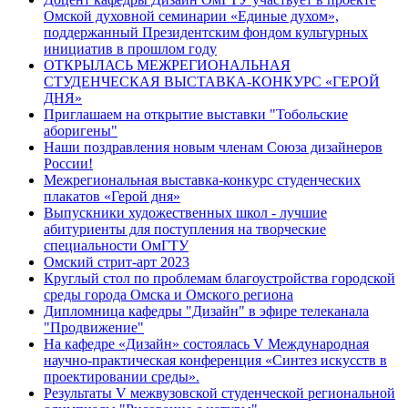
Омской духовной семинарии «Единые духом»,
поддержанный Президентским фондом культурных
инициатив в прошлом году
ОТКРЫЛАСЬ МЕЖРЕГИОНАЛЬНАЯ
СТУДЕНЧЕСКАЯ ВЫСТАВКА-КОНКУРC «ГЕРОЙ
ДНЯ»
Приглашаем на открытие выставки "Тобольские
аборигены"
Наши поздравления новым членам Союза дизайнеров
России!
Межрегиональная выставка-конкурс студенческих
плакатов «Герой дня»
Выпускники художественных школ - лучшие
абитуриенты для поступления на творческие
специальности ОмГТУ
Омский стрит-арт 2023
Круглый стол по проблемам благоустройства городской
среды города Омска и Омского региона
Дипломница кафедры "Дизайн" в эфире телеканала
"Продвижение"
На кафедре «Дизайн» состоялась V Международная
научно-практическая конференция «Синтез искусств в
проектировании среды».
Результаты V межвузовской студенческой региональной