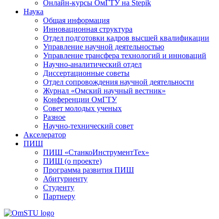
Онлайн-курсы ОмГТУ на Stepik
Наука
Общая информация
Инновационная структура
Отдел подготовки кадров высшей квалификации
Управление научной деятельностью
Управление трансфера технологий и инноваций
Научно-аналитический отдел
Диссертационные советы
Отдел сопровождения научной деятельности
Журнал «Омский научный вестник»
Конференции ОмГТУ
Совет молодых ученых
Разное
Научно-технический совет
Акселератор
ПИШ
ПИШ «СтанкоИнструментТех»
ПИШ (о проекте)
Программа развития ПИШ
Абитуриенту
Студенту
Партнеру