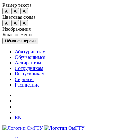
Размер текста
A
A
A
Цветовая схема
A
A
A
Изображения
Боковое меню
Обычная версия
Абитуриентам
Обучающимся
Аспирантам
Сотрудникам
Выпускникам
Сервисы
Расписание
EN