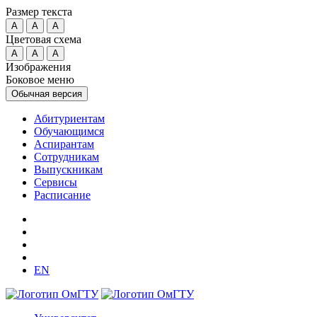
Размер текста
A
A
A
Цветовая схема
A
A
A
Изображения
Боковое меню
Обычная версия
Абитуриентам
Обучающимся
Аспирантам
Сотрудникам
Выпускникам
Сервисы
Расписание
EN