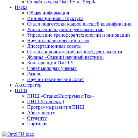
Онлайн-курсы ОмГТУ на Stepik
Наука
Общая информация
Инновационная структура
Отдел подготовки кадров высшей квалификации
Управление научной деятельностью
Управление трансфера технологий и инноваций
Научно-аналитический отдел
Диссертационные советы
Отдел сопровождения научной деятельности
Журнал «Омский научный вестник»
Конференции ОмГТУ
Совет молодых ученых
Разное
Научно-технический совет
Акселератор
ПИШ
ПИШ «СтанкоИнструментТех»
ПИШ (о проекте)
Программа развития ПИШ
Абитуриенту
Студенту
Партнеру