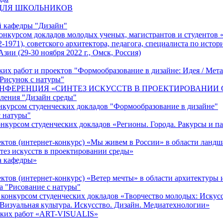
ДЛЯ ШКОЛЬНИКОВ
ей кафедры "Дизайн"
конкурсом докладов молодых ученых, магистрантов и студентов «
1971), советского архитектора, педагога, специалиста по истор
ии (29-30 ноября 2022 г., Омск, Россия)
ких работ и проектов "Формообразование в дизайне: Идея / Мета
"Рисунок с натуры"
ЕРЕНЦИЯ «СИНТЕЗ ИСКУССТВ В ПРОЕКТИРОВАНИИ СРЕДЫ
вления "Дизайн среды"
онкурсом студенческих докладов "Формообразование в дизайне"
с натуры"
онкурсом студенческих докладов «Регионы. Города. Ракурсы и п
тов (интернет-конкурс) «Мы живем в России» в области ландш
тез искусств в проектировании среды»
а кафедры»
ов (интернет-конкурс) «Ветер мечты» в области архитектуры и
а "Рисование с натуры"
конкурсом студенческих докладов «Творчество молодых: Искус
изуальная культура. Искусство. Дизайн. Медиатехнологии»
еских работ «ART-VISUALIS»