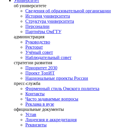
Университет
об университете
Сведения об образовательной организации
История университета
Структура университета
Персоналии
Партнёры ОмГТУ
администрация
Руководство
Ректорат
Учёный совет
Наблюдательный совет
стратегии развития
Приоритет 2030
Проект ТопИТ
Национальные проекты России
пресс-служба
Фирменный стиль Омского политеха
Контакты
Часто задаваемые вопросы
Реклама в вузе
официальные документы
Устав
Лицензия и аккредитация
Реквизиты