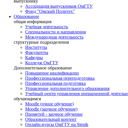
выпускнику
Ассоциация выпускников ОмГТУ
Фонд "Омский Политех"
Образование
общая информация
Учебная деятельность
Специальности и направления
Международная деятельность
структурные подразделения
Институты
Факультеты
Кафедры
Колледж ОмГТУ
Дополнительное образование
Повышение квалификации
Профессиональная переподготовка
Профессиональная подготовка
Управление дополнительного образования
Учебный центр управления операционной деятель
обучающимся
Moodle (очное обучение)
Moodle (заочное обучение)
Прометей - заочное обучение
Образовательный контент
Онлайн-курсы ОмГТУ на Stepik