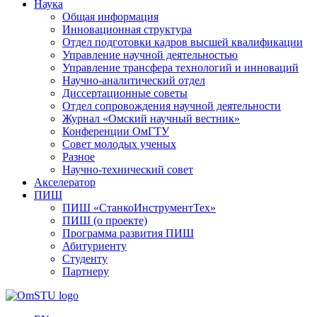
Наука
Общая информация
Инновационная структура
Отдел подготовки кадров высшей квалификации
Управление научной деятельностью
Управление трансфера технологий и инноваций
Научно-аналитический отдел
Диссертационные советы
Отдел сопровождения научной деятельности
Журнал «Омский научный вестник»
Конференции ОмГТУ
Совет молодых ученых
Разное
Научно-технический совет
Акселератор
ПИШ
ПИШ «СтанкоИнструментТех»
ПИШ (о проекте)
Программа развития ПИШ
Абитуриенту
Студенту
Партнеру