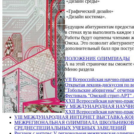
«Дизайн среды»
«Графический дизайн»
«Дизайн костюма».
Будущим абитуриентам предостав
в стенах вуза выполнить каждое з
Работы будут оценены членами ж
Омска. Это позволит абитуриенту
дополнительный балл при поступ
ПОЛОЖЕНИЕ ОЛИМПИАДЫ
А на этой страничке вы сможете
Меню раздела
VII Всероссийская научно-практ
Открытая лекция-дискуссия по в
"Тобольские аборигены" отчетна
Фестиваль "Омский стрит-АРТ" -
XXII Всероссийская научно-прак
V МЕЖДУНАРОДНАЯ НАУЧНО
XXII Всероссийская научно-прак
VIII МЕЖДУНАРОДНАЯ ИНТЕРНЕТ ВЫСТАВКА-КОН
МЕЖРЕГИОНАЛЬНАЯ ОЛИМПИАДА ШКОЛЬНИКОВ 
СРЕДНЕСПЕЦИАЛЬНЫХ УЧЕБНЫХ ЗАВЕДЕНИЙ
Рисунок с натуры: V региональная межвузовская олимпи