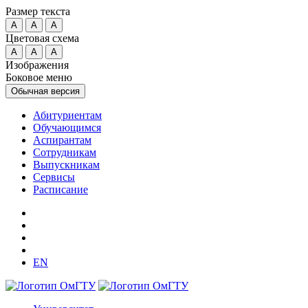
Размер текста
A
A
A
Цветовая схема
A
A
A
Изображения
Боковое меню
Обычная версия
Абитуриентам
Обучающимся
Аспирантам
Сотрудникам
Выпускникам
Сервисы
Расписание
EN