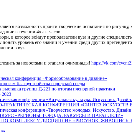
ляется возможность пройти творческие испытания по рисунку,
адание в течении 4х ак. часов.
юри, в которое войдут преподаватели вуза и другие специалист
 понять уровень его знаний и умений среди других претенденто
лении в вуз.
 следить за новостями и этапами олимпиады!
https://vk.com/event
ическая конференция «Формообразование в дизайне»
опросам благоустройства городской среды
я выставка группы Д-221 по итогам пленэрной практики
 2023
тическая конференция «Визуальная культура. Искусство. Дизай
-ПРАКТИЧЕСКАЯ КОНФЕРЕНЦИЯ «СИНТЕЗ ИСКУССТВ 
тическая конференция «Творчество молодых. Искусство. Дизай
КУРС «РЕГИОНЫ. ГОРОДА. РАКУРСЫ И ПАРАЛЛЕЛИ»
ПО КОМПЛЕКСУ ДИСЦИПЛИН «РИСУНОК. ЖИВОПИСЬ. 
ада