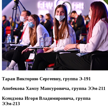
Таран Викторию Сергеевну, группа Э-191
Апобекова Хамзу Мансуровича, группа ЭЭм-211
Ксендзова Игоря Владимировича, группа
ЭЭм-213