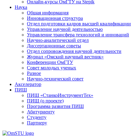
Онлайн-курсы ОмГТУ на Stepik
Наука
Общая информация
Инновационная структура
Отдел подготовки кадров высшей квалификации
Управление научной деятельностью
Управление трансфера технологий и инноваций
Научно-аналитический отдел
Диссертационные советы
Отдел сопровождения научной деятельности
Журнал «Омский научный вестник»
Конференции ОмГТУ
Совет молодых ученых
Разное
Научно-технический совет
Акселератор
ПИШ
ПИШ «СтанкоИнструментТех»
ПИШ (о проекте)
Программа развития ПИШ
Абитуриенту
Студенту
Партнеру