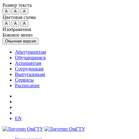
Размер текста
A
A
A
Цветовая схема
A
A
A
Изображения
Боковое меню
Обычная версия
Абитуриентам
Обучающимся
Аспирантам
Сотрудникам
Выпускникам
Сервисы
Расписание
EN