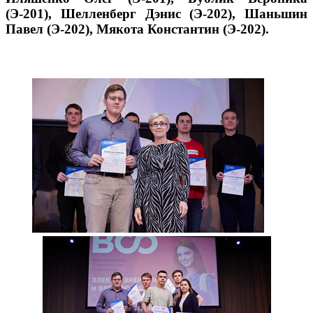
(Э-201), Шелленберг Дэнис (Э-202), Шаньшин
Павел (Э-202), Мякота Константин (Э-202).