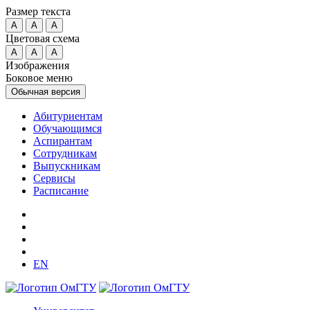
Размер текста
A
A
A
Цветовая схема
A
A
A
Изображения
Боковое меню
Обычная версия
Абитуриентам
Обучающимся
Аспирантам
Сотрудникам
Выпускникам
Сервисы
Расписание
EN