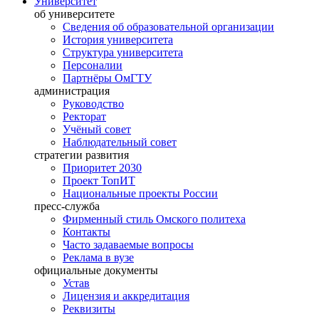
Университет
об университете
Сведения об образовательной организации
История университета
Структура университета
Персоналии
Партнёры ОмГТУ
администрация
Руководство
Ректорат
Учёный совет
Наблюдательный совет
стратегии развития
Приоритет 2030
Проект ТопИТ
Национальные проекты России
пресс-служба
Фирменный стиль Омского политеха
Контакты
Часто задаваемые вопросы
Реклама в вузе
официальные документы
Устав
Лицензия и аккредитация
Реквизиты