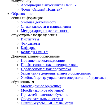
выпускнику
Ассоциация выпускников ОмГТУ
Фонд "Омский Политех"
Образование
общая информация
Учебная деятельность
Специальности и направления
Международная деятельность
структурные подразделения
Институты
Факультеты
Кафедры
Колледж ОмГТУ
Дополнительное образование
Повышение квалификации
Профессиональная переподготовка
Профессиональная подготовка
Управление дополнительного образования
Учебный центр управления операционной деятель
обучающимся
Moodle (очное обучение)
Moodle (заочное обучение)
Прометей - заочное обучение
Образовательный контент
Онлайн-курсы ОмГТУ на Stepik