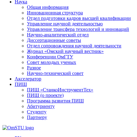
Наука
Общая информация
Инновационная структура
Отдел подготовки кадров высшей квалификации
Управление научной деятельностью
Управление трансфера технологий и инноваций
Научно-аналитический отдел
Диссертационные советы
Отдел сопровождения научной деятельности
Журнал «Омский научный вестник»
Конференции ОмГТУ
Совет молодых ученых
Разное
Научно-технический совет
Акселератор
ПИШ
ПИШ «СтанкоИнструментТех»
ПИШ (о проекте)
Программа развития ПИШ
Абитуриенту
Студенту
Партнеру