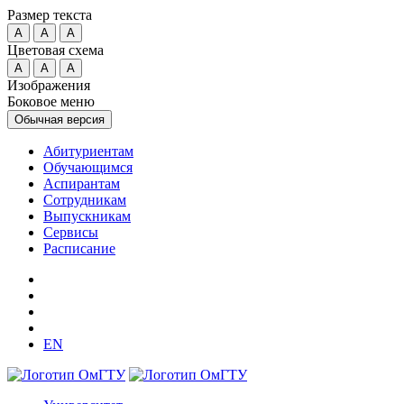
Размер текста
A
A
A
Цветовая схема
A
A
A
Изображения
Боковое меню
Обычная версия
Абитуриентам
Обучающимся
Аспирантам
Сотрудникам
Выпускникам
Сервисы
Расписание
EN