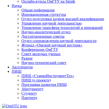
Онлайн-курсы ОмГТУ на Stepik
Наука
Общая информация
Инновационная структура
Отдел подготовки кадров высшей квалификации
Управление научной деятельностью
Управление трансфера технологий и инноваций
Научно-аналитический отдел
Диссертационные советы
Отдел сопровождения научной деятельности
Журнал «Омский научный вестник»
Конференции ОмГТУ
Совет молодых ученых
Разное
Научно-технический совет
Акселератор
ПИШ
ПИШ «СтанкоИнструментТех»
ПИШ (о проекте)
Программа развития ПИШ
Абитуриенту
Студенту
Партнеру