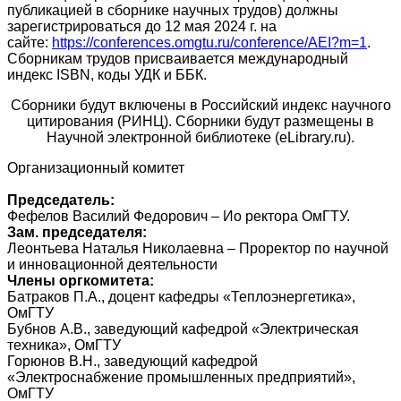
публикацией в сборнике научных трудов) должны
зарегистрироваться до 12 мая 2024 г. на
сайте:
https://conferences.omgtu.ru/conference/AEI?m=1
.
Сборникам трудов присваивается международный
индекс ISBN, коды УДК и ББК.
Сборники будут включены в Российский индекс научного
цитирования (РИНЦ). Сборники будут размещены в
Научной электронной библиотеке (eLibrary.ru).
Организационный комитет
Председатель:
Фефелов Василий Федорович – Ио ректора ОмГТУ.
Зам. председателя:
Леонтьева Наталья Николаевна – Проректор по научной
и инновационной деятельности
Члены оргкомитета:
Батраков П.А., доцент кафедры «Теплоэнергетика»,
ОмГТУ
Бубнов А.В., заведующий кафедрой «Электрическая
техника», ОмГТУ
Горюнов В.Н., заведующий кафедрой
«Электроснабжение промышленных предприятий»,
ОмГТУ