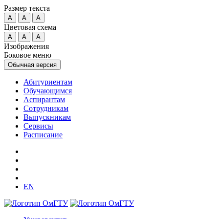
Размер текста
A
A
A
Цветовая схема
A
A
A
Изображения
Боковое меню
Обычная версия
Абитуриентам
Обучающимся
Аспирантам
Сотрудникам
Выпускникам
Сервисы
Расписание
EN