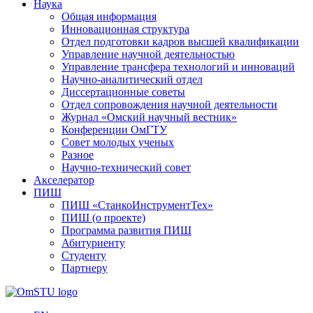
Наука
Общая информация
Инновационная структура
Отдел подготовки кадров высшей квалификации
Управление научной деятельностью
Управление трансфера технологий и инноваций
Научно-аналитический отдел
Диссертационные советы
Отдел сопровождения научной деятельности
Журнал «Омский научный вестник»
Конференции ОмГТУ
Совет молодых ученых
Разное
Научно-технический совет
Акселератор
ПИШ
ПИШ «СтанкоИнструментТех»
ПИШ (о проекте)
Программа развития ПИШ
Абитуриенту
Студенту
Партнеру