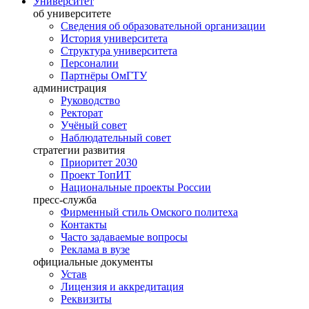
Университет
об университете
Сведения об образовательной организации
История университета
Структура университета
Персоналии
Партнёры ОмГТУ
администрация
Руководство
Ректорат
Учёный совет
Наблюдательный совет
стратегии развития
Приоритет 2030
Проект ТопИТ
Национальные проекты России
пресс-служба
Фирменный стиль Омского политеха
Контакты
Часто задаваемые вопросы
Реклама в вузе
официальные документы
Устав
Лицензия и аккредитация
Реквизиты