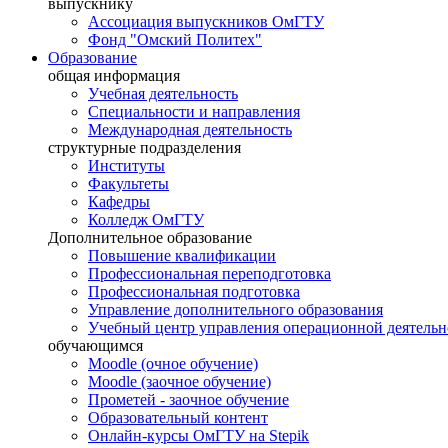
выпускнику
Ассоциация выпускников ОмГТУ
Фонд "Омский Политех"
Образование
общая информация
Учебная деятельность
Специальности и направления
Международная деятельность
структурные подразделения
Институты
Факультеты
Кафедры
Колледж ОмГТУ
Дополнительное образование
Повышение квалификации
Профессиональная переподготовка
Профессиональная подготовка
Управление дополнительного образования
Учебный центр управления операционной деятель
обучающимся
Moodle (очное обучение)
Moodle (заочное обучение)
Прометей - заочное обучение
Образовательный контент
Онлайн-курсы ОмГТУ на Stepik