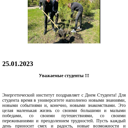
уга».
вления
ков
тсменов
я
ив
25.01.2023
ния
арета
Уважаемые студенты !!!
ивый
х».
Энергетический институт поздравляет с Днем Студента! Для
кже
студента время в университете наполнено новыми знаниями,
новыми событиями и, конечно, новыми знакомствами. Это
удничает
целая маленькая жизнь со своими большими и малыми
победами, со своими путешествиями, со своими
ими
переживаниями и преодолением трудностей. Пусть каждый
ссиями
день приносит смех и радость, новые возможности и