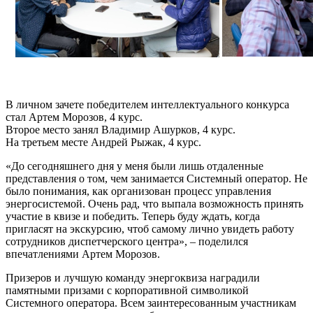
ong>
ong>Председатель:
ышаков
с
тович,
В личном зачете победителем интеллектуального конкурса
1</strong>
стал Артем Морозов, 4 курс.
Второе место занял Владимир Ашурков, 4 курс.
На третьем месте Андрей Рыжак, 4 курс.
«До сегодняшнего дня у меня были лишь отдаленные
="margin-
представления о том, чем занимается Системный оператор. Не
было понимания, как организован процесс управления
энергосистемой. Очень рад, что выпала возможность принять
n-
участие в квизе и победить. Теперь буду ждать, когда
m:
пригласят на экскурсию, чтоб самому лично увидеть работу
сотрудников диспетчерского центра», – поделился
n-
впечатлениями Артем Морозов.
Призеров и лучшую команду энергоквиза наградили
памятными призами с корпоративной символикой
Системного оператора. Всем заинтересованным участникам
ss3"