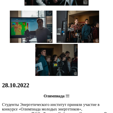
ельность
ссии
ит
та
ами,
ание
жительных
вов
ерситете,
одавателях
ичных
ницах
28.10.2022
нете;
едение
Олимпиада !!!
тирований
Студенты Энергетического институт приняли участие в
осам
конкурсе «Олимпиада молодых энергетиков»,
ы