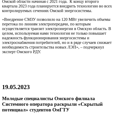
Омской области начиная с 2021 года. К концу второго
чебная
квартала 2023 года планируется внедрить технологию во всех
ельность
контролируемых сечениях Омской энергосистемы.
го
ерситета
«Внедрение СМЗУ позволило на 120 МВт увеличить объемы
авлена
перетока по линиям электропередачи, по которым
осуществляется транзит электроэнергии в Омскую область. В
ание
целом, используемая нами технология не только повышает
оприятных
надежность функционирования энергосистемы и
вий
электроснабжения потребителей, но и в ряде случаев снижает
необходимость строительства новых ЛЭП», – подчеркнул
ентов
эксперт Омского РДУ.
ессе
чения
й.
х
льного
19.05.2023
риального
рения
Молодые специалисты Омского филиала
новлены
Системного оператора раскрыли «Скрытый
ующие
потенциал» студентов ОмГТУ
мы
рения: