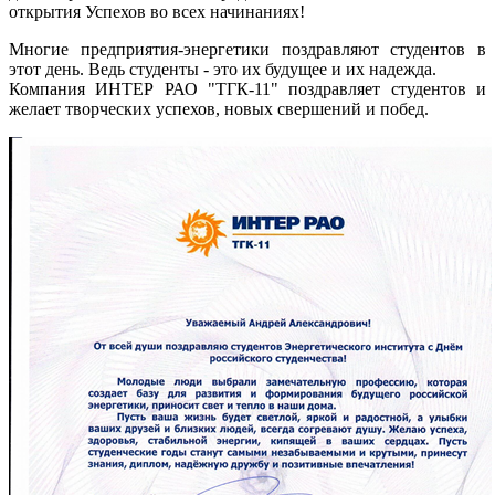
открытия Успехов во всех начинаниях!
У.
Многие предприятия-энергетики поздравляют студентов в
этот день. Ведь студенты - это их будущее и их надежда.
ортивная
Компания ИНТЕР РАО "ТГК-11" поздравляет студентов и
ссия
желает творческих успехов, новых свершений и побед.
ает
ичные
аты
тивного
тера,
вует
приятиях
их
ссий
гает
едении.
ong>Комиссия