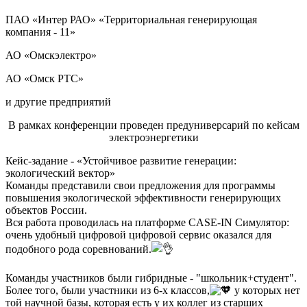
К
ПАО «Интер РАО» «Территориальная генерирующая
удничает
компания - 11»
ссиями
АО «Омскэлектро»
гетического
тута:
АО «Омск РТС»
естно
и другие предприятий
ими
ссиями
В рамках конференции проведен предуниверсарий по кейсам
электроэнергетики
низует
Кейс-задание - «Устойчивое развитие генерации:
урно-
экологический вектор»
овые
Команды представили свои предложения для программы
приятия
повышения экологической эффективности генерирующих
объектов России.
вного
Вся работа проводилась на платформе CASE-IN Симулятор:
ха
очень удобный цифровой цифровой сервис оказался для
чения
подобного рода соревнований.
ентов
Команды участников были гибридные - "школьник+студент".
х
Более того, были участники из 6-х классов,
у которых нет
ха.
той научной базы, которая есть у их коллег из старших