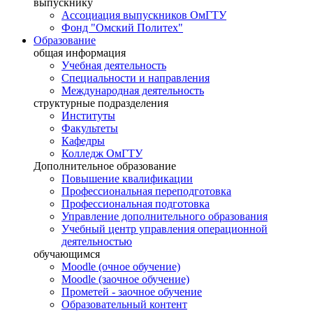
выпускнику
я
Ассоциация выпускников ОмГТУ
ресная
Фонд "Омский Политех"
Образование
тная
общая информация
и
Учебная деятельность
Специальности и направления
ссий,
Международная деятельность
структурные подразделения
ию
Институты
нтов.&nbsp;
Факультеты
ание&nbsp;
Кафедры
Колледж ОмГТУ
ктеризует
Дополнительное образование
ржание
Повышение квалификации
ты
Профессиональная переподготовка
ссии.
Профессиональная подготовка
Управление дополнительного образования
К
Учебный центр управления операционной
ательно
деятельностью
рмирует
обучающимся
ентов
Moodle (очное обучение)
Moodle (заочное обучение)
ичных
Прометей - заочное обучение
урно-
Образовательный контент
овых