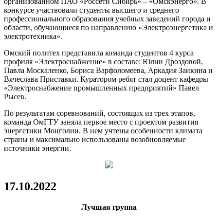
организованном ПАО «Россети Сибирь» – «Омскэнерго». В
конкурсе участвовали студенты высшего и среднего
енческой
профессионального образования учебных заведений города и
и.
области, обучающиеся по направлению «Электроэнергетика и
электротехника».
bsp;КСО
направленно
Омский политех представила команда студентов 4 курса
ирует
профиля «Электроснабжение» в составе: Юлии Дроздовой,
тивный
Павла Москаленко, Бориса Варфоломеева, Аркадия Заикина и
ж
Вячеслава Приставки. Куратором ребят стал доцент кафедры
ента
«Электроснабжение промышленных предприятий» Павел
Рысев.
ата.
По результатам соревнований, состоящих из трех этапов,
команда ОмГТУ заняла первое место с проектом развития
стре
энергетики Монголии. В нем учтены особенности климата
та
страны и максимально использованы возобновляемые
источники энергии.
скают
ой
ник
17.10.2022
отворений
ентов
Лучшая группа
ые