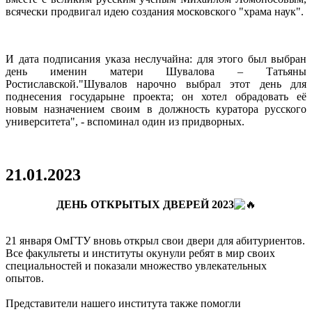
всячески продвигал идею создания московского "храма наук".
t="157"
="169"
бота
ссии
И дата подписания указа неслучайна: для этого был выбран
день именин матери Шувалова – Татьяны
ям
Ростиславской."Шувалов нарочно выбрал этот день для
поднесения государыне проекта; он хотел обрадовать её
ственностью
новым назначением своим в должность куратора русского
)
университета", - вспоминал один из придворных.
ую
едь
лена
21.01.2023
комление
ентов
ДЕНЬ ОТКРЫТЫХ ДВЕРЕЙ 2023
одимыми
приятиями
21 января ОмГТУ вновь открыл свои двери для абитуриентов.
ерситета
Все факультеты и институты окунули ребят в мир своих
специальностей и показали множество увлекательных
опытов.
Представители нашего института также помогли