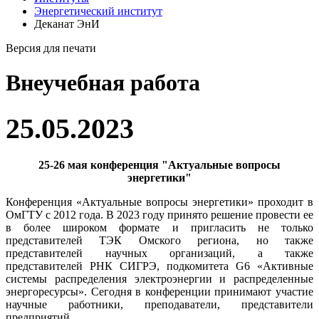
ественно
Энергетический институт
ение
Деканат ЭнИ
омов
скникам
Версия для печати
Внеучебная работа
ящение
ентов
25.05.2023
а
25-26 мая конференция "Актуальные вопросы
энергетики"
тические
ды
Конференция «Актуальные вопросы энергетики» проходит в
ОмГТУ с 2012 года. В 2023 году принято решение провести ее
в более широком формате и пригласить не только
представителей ТЭК Омского региона, но также
уга»;
представителей научных организаций, а также
представителей РНК СИГРЭ, подкомитета G6 «Активные
системы распределения электроэнергии и распределенные
ание
энергоресурсы». Сегодня в конференции принимают участие
рмационного
научные работники, преподаватели, представители
да
предприятий.