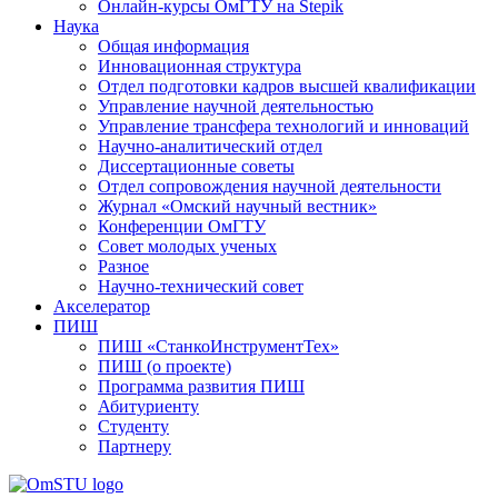
Онлайн-курсы ОмГТУ на Stepik
приятиях
Наука
Общая информация
льтете
Инновационная структура
Отдел подготовки кадров высшей квалификации
чно
Управление научной деятельностью
Управление трансфера технологий и инноваций
Научно-аналитический отдел
низует
Диссертационные советы
Отдел сопровождения научной деятельности
Журнал «Омский научный вестник»
енческого
Конференции ОмГТУ
а.
Совет молодых ученых
одно
Разное
Научно-технический совет
одит
Акселератор
урс
ПИШ
ПИШ «СтанкоИнструментТех»
ую
ПИШ (о проекте)
пу
Программа развития ПИШ
ого
Абитуриенту
.
Студенту
окурсники
Партнеру
ывают
нты