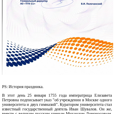
ям
ственностью
)
ong>
ong>Председатель:
ей
а
еевна,
222</strong>
="margin-
n-
PS: История праздника.
m:
В этот день 25 января 1755 года императрица Елизавета
Петровна подписывает указ "об учреждении в Москве одного
университета и двух гимназий". Куратором университета стал
известный государственный деятель Иван Шувалов. Он же,
ss5"
вместе с великим русским ученым Михаилом Ломоносовым,
images/Images/ss5.jpg"