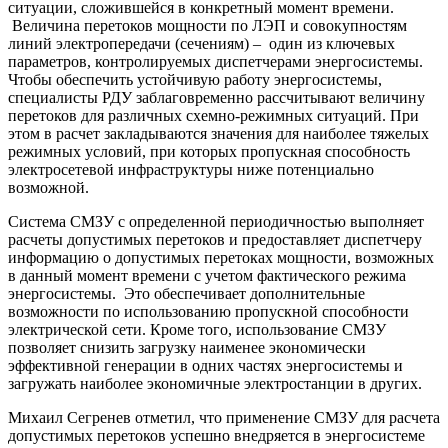
ситуации, сложившейся в конкретный момент времени.
аботка
Величина перетоков мощности по ЛЭП и совокупностям
атов
линий электропередачи (сечениям) – один из ключевых
параметров, контролируемых диспетчерами энергосистемы.
рмацией
Чтобы обеспечить устойчивую работу энергосистемы,
специалисты РДУ заблаговременно рассчитывают величину
шенной
перетоков для различных схемно-режимных ситуаций. При
ендии;
этом в расчет закладываются значения для наиболее тяжелых
режимных условий, при которых пропускная способность
электросетевой инфраструктуры ниже потенциально
авление
возможной.
зцов
ков
Система СМЗУ с определенной периодичностью выполняет
лений
расчеты допустимых перетоков и предоставляет диспетчеру
информацию о допустимых перетоках мощности, возможных
чение
в данный момент времени с учетом фактического режима
риальной
энергосистемы. Это обеспечивает дополнительные
щи,
возможности по использованию пропускной способности
ды
электрической сети. Кроме того, использование СМЗУ
позволяет снизить загрузку наименее экономически
эффективной генерации в одних частях энергосистемы и
ха
загружать наиболее экономичные электростанции в других.
Михаил Сегренев отметил, что применение СМЗУ для расчета
допустимых перетоков успешно внедряется в энергосистеме
я