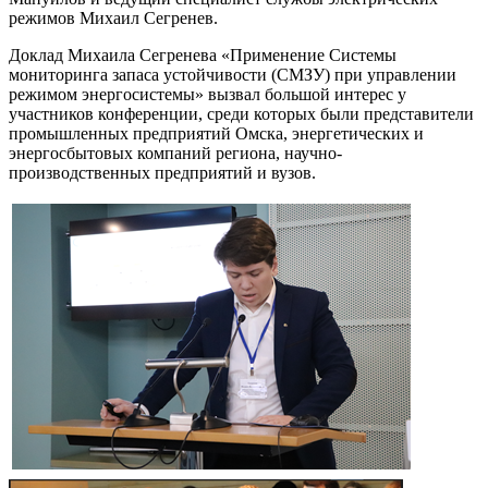
но-
режимов Михаил Сегренев.
ной
ссии
Доклад Михаила Сегренева «Применение Системы
мониторинга запаса устойчивости (СМЗУ) при управлении
режимом энергосистемы» вызвал большой интерес у
участников конференции, среди которых были представители
промышленных предприятий Омска, энергетических и
ирование
энергосбытовых компаний региона, научно-
производственных предприятий и вузов.
отовка
да
чников;
еживание
певающих
нтов;
авление
инга
ст;
едение