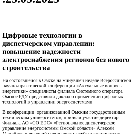
нова
вна,
</strong>
Цифровые технологии в
диспетчерском управлении:
="margin-
повышение надежности
m:
электроснабжения регионов без нового
n-
строительства
n-
На состоявшейся в Омске на минувшей неделе Всероссийской
научно-практической конференции «Актуальные вопросы
энергетики» специалисты филиала Системного оператора
Омское РДУ представили доклад о применении цифровых
технологий в управлении энергосистемами.
ss2"
images/Images/ss2.jpg"
В конференции, организованной Омским государственным
t="149"
техническим университетом, приняли участие директор
="150"
Филиала АО «СО ЕЭС» «Региональное диспетчерское
новные
управление энергосистемы Омской области» Алексей
приятия
Мануйлов и ведущий специалист службы электрических