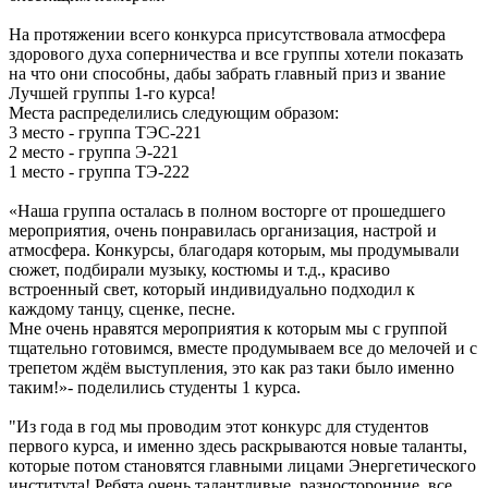
ется
На протяжении всего конкурса присутствовала атмосфера
ко
здорового духа соперничества и все группы хотели показать
ссии,
на что они способны, дабы забрать главный приз и звание
Лучшей группы 1-го курса!
Места распределились следующим образом:
о
3 место - группа ТЭС-221
енческого
2 место - группа Э-221
та
1 место - группа ТЭ-222
м.
«Наша группа осталась в полном восторге от прошедшего
ому,
мероприятия, очень понравилась организация, настрой и
отря
атмосфера. Конкурсы, благодаря которым, мы продумывали
сюжет, подбирали музыку, костюмы и т.д., красиво
еление
встроенный свет, который индивидуально подходил к
енческого
каждому танцу, сценке, песне.
та
Мне очень нравятся мероприятия к которым мы с группой
тщательно готовимся, вместе продумываем все до мелочей и с
ссии,
трепетом ждём выступления, это как раз таки было именно
шие
таким!»- поделились студенты 1 курса.
приятия
"Из года в год мы проводим этот конкурс для студентов
низовываем
первого курса, и именно здесь раскрываются новые таланты,
те,
которые потом становятся главными лицами Энергетического
аемся
института! Ребята очень талантливые, разносторонние, все