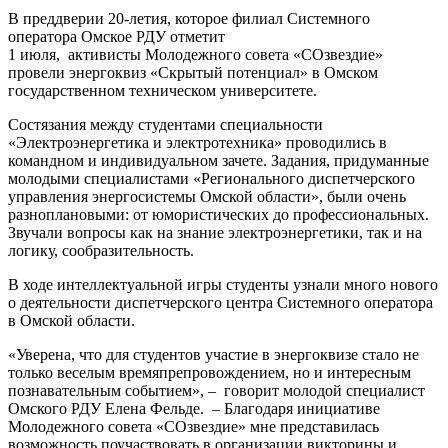
В преддверии 20-летия, которое филиал Системного
оператора Омское РДУ отметит
вления
1 июля, активисты Молодежного совета «СОзвездие»
одарностей,
провели энергоквиз «Скрытый потенциал» в Омском
государственном техническом университете.
Состязания между студентами специальности
одарственные
«Электроэнергетика и электротехника» проводились в
ма,
командном и индивидуальном зачете. Задания, придуманные
молодыми специалистами «Регионального диспетчерского
управления энергосистемы Омской области», были очень
тные
разноплановыми: от юмористических до профессиональных.
оты,
Звучали вопросы как на знание электроэнергетики, так и на
логику, сообразительность.
риальное
В ходе интеллектуальной игры студенты узнали много нового
рение.
о деятельности диспетчерского центра Системного оператора
в Омской области.
уденческое
управление
«Уверена, что для студентов участие в энергоквизе стало не
ется
только веселым времяпрепровождением, но и интересным
ентом
познавательным событием», – говорит молодой специалист
й
Омского РДУ Елена Фельде. – Благодаря инициативе
емы
Молодежного совета «СОзвездие» мне представилась
но-
возможность поучаствовать в организации викторины и