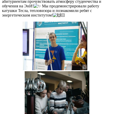
абитуриентам прочувствовать атмосферу студенчества и
ространение
обучения на ЭнИ!
Мы продемонстрировали работу
рмации
катушки Тесла, тепловизора и познакомили ребят с
энергетическим институтом!
низацию
тной
и
ентами.
О
удничает
ой
ТУ
вует
ориентационной
те
ьниками
уриентами.