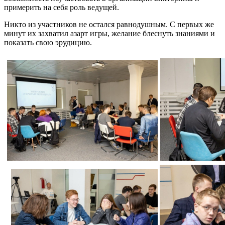
итательного
примерить на себя роль ведущей.
есса,
оляющим
Никто из участников не остался равнодушным. С первых же
ентам
минут их захватил азарт игры, желание блеснуть знаниями и
твовать
показать свою эрудицию.
влении
ерситетом
низации
й
едеятельности
з
ны
управления
ичных
ней
авлений.
ong>Спортивная
ссия