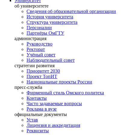
Университет
ong>
об университете
ong>
Сведения об образовательной организации
История университета
Структура университета
Персоналии
"Председатель:
Партнёры ОмГТУ
етайло
администрация
на
Руководство
имировна,
Ректорат
Учёный совет
."
Наблюдательный совет
="margin:
стратегии развития
Приоритет 2030
Проект ТопИТ
Национальные проекты России
пресс-служба
Фирменный стиль Омского политеха
Контакты
images/Images/ss1.jpg"
Часто задаваемые вопросы
t="168"
Реклама в вузе
="158"
официальные документы
ьтурно-
Устав
овая
Лицензия и аккредитация
ссия,
Реквизиты
луй,