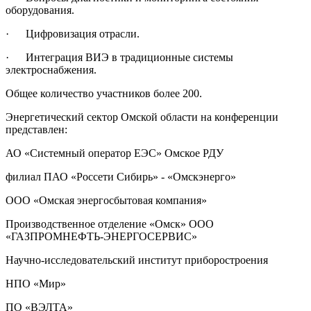
оборудования.
ер
· Цифровизация отрасли.
;
· Интеграция ВИЭ в традиционные системы
электроснабжения.
рт,
ященный
Общее количество участников более 200.
етика;
Энергетический сектор Омской области на конференции
представлен:
р
АО «Системный оператор ЕЭС» Омское РДУ
ти
то
филиал ПАО «Россети Сибирь» - «Омскэнерго»
,
ООО «Омская энергосбытовая компания»
о
Производственное отделение «Омск» ООО
«ГАЗПРОМНЕФТЬ-ЭНЕРГОСЕРВИС»
о!»,
ященный
Научно-исследовательский институт приборостроения
НПО «Мир»
ПО «ВЭЛТА»