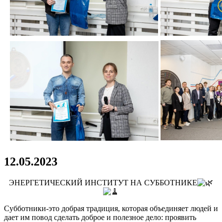
натом.
та
ой
ссии
гают
ающимся
ть
осы
ичного
тера,
анные
том
тсменами.
новным
12.05.2023
авлением
ты
ЭНЕРГЕТИЧЕСКИЙ ИНСТИТУТ НА СУББОТНИКЕ
ется
низация
Субботники-это добрая традиция, которая объединяет людей и
внований
дает им повод сделать доброе и полезное дело: проявить
у