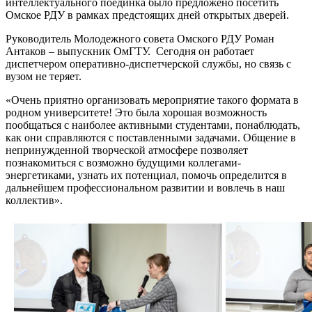
интеллектуального поединка было предложено посетить
images/Images/ss3.jpg"
Омское РДУ в рамках предстоящих дней открытых дверей.
t="132"
="150"
Руководитель Молодежного совета Омского РДУ Роман
ортивная
Антаков – выпускник ОмГТУ. Сегодня он работает
ссия
диспетчером оперативно-диспетчерской службы, но связь с
вузом не теряет.
мается
осами,
«Очень приятно организовать мероприятие такого формата в
анными
родном университете! Это была хорошая возможность
пообщаться с наиболее активными студентами, понаблюдать,
ческим
как они справляются с поставленными задачами. Общение в
итанием
непринужденной творческой атмосфере позволяет
познакомиться с возможно будущими коллегами-
овым
энергетиками, узнать их потенциал, помочь определится в
зом
дальнейшем профессиональном развитии и вовлечь в наш
и
коллектив».
нтов.
&nbsp;
ется
ным
едником
у
тсменами