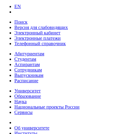
EN
нстрируют
им
Поиск
нтам,
Версия для слабовидящих
одавателям
Электронный кабинет
Электронные платежи
ставителям
Телефонный справочник
ата.
Абитуриентам
Студентам
приятиям,
Аспирантам
низованным
Сотрудникам
Выпускникам
еденным
Расписание
Университет
ние
Образование
Наука
едних
Национальные проекты России
овых
Сервисы
таций,
ятся:
Об университете
Институты