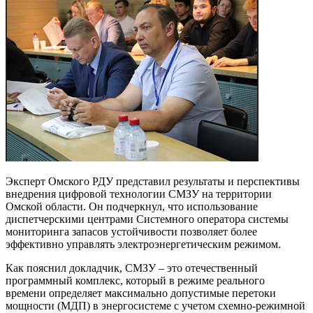
ов
точным
иям;
к
еренций,
пиад
тия
нтов;
Эксперт Омского РДУ представил результаты и перспективы
едение
внедрения цифровой технологии СМЗУ на территории
ллектуальных
Омской области. Он подчеркнул, что использование
диспетчерскими центрами Системного оператора системы
ый
мониторинга запасов устойчивости позволяет более
й,
эффективно управлять электроэнергетическим режимом.
н-
Как пояснил докладчик, СМЗУ – это отечественный
носовский
программный комплекс, который в режиме реального
р);
времени определяет максимально допустимые перетоки
мощности (МДП) в энергосистеме с учетом схемно-режимной