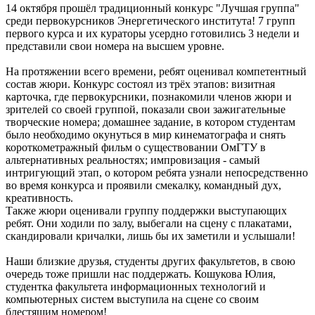
нтливые
14 октября прошёл традиционный конкурс "Лучшая группа"
а,
среди первокурсников Энергетического института! 7 групп
рые
первого курса и их кураторы усердно готовились 3 недели и
т
представили свои номера на высшем уровне.
и
На протяжении всего времени, ребят оценивал компетентный
ю
состав жюри. Конкурс состоял из трёх этапов: визитная
карточка, где первокурсники, познакомили членов жюри и
имают
зрителей со своей группой, показали свои зажигательные
творческие номера; домашнее задание, в котором студентам
было необходимо окунуться в мир кинематографа и снять
ие.
короткометражный фильм о существовании ОмГТУ в
ник
альтернативных реальностях; импровизация - самый
дит
интригующий этап, о котором ребята узнали непосредственно
ый
во время конкурса и проявили смекалку, командный дух,
стр.
креативность.
Также жюри оценивали группу поддержки выступающих
ребят. Они ходили по залу, выбегали на сцену с плакатами,
скандировали кричалки, лишь бы их заметили и услышали!
ь
ный
Наши близкие друзья, студенты других факультетов, в свою
очередь тоже пришли нас поддержать. Кошукова Юлия,
ченный
студентка факультета информационных технологий и
ктив,
компьютерных систем выступила на сцене со своим
блестящим номером!