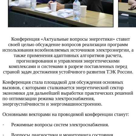
ую
емическую
пу
а
Конференция «Актуальные вопросы энергетики» ставит
своей целью обсуждение вопросов реализации программ
использования возобновляемых источников электроэнергии, а
также применения адаптивных алгоритмов расчета,
рамма
прогнозирования и управления энергетическими
уиция»;
комплексами и системами в разрезе поставленных перед
страной задач достижения устойчивого развития ТЭК России.
годняя
Конференция стала площадкой для обсуждения основных
рамма
вызовов, с которыми сталкивается энергетический сектор
экономики для дальнейшей выработки практических решений
й
по оптимизации режима электроснабжения,
ого
энергоустойчивости и энергомашиностроению.
;
Основными векторами на проводимой конференции станут:
· Режимные вопросы систем электроснабжения.
урсная
рамма
· Вопросы диагностики и мониторинга состояния
с