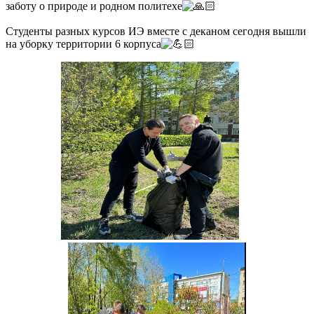
заботу о природе и родном политехе
ентами
Студенты разных курсов ИЭ вместе с деканом сегодня вышли
на уборку территории 6 корпуса
торые
приятия,
рые
ела
тивная
ссия
внования
олу
лые
ты