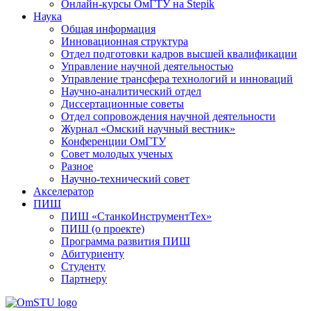
Онлайн-курсы ОмГТУ на Stepik
Наука
Общая информация
Инновационная структура
Отдел подготовки кадров высшей квалификации
Управление научной деятельностью
Управление трансфера технологий и инноваций
Научно-аналитический отдел
Диссертационные советы
Отдел сопровождения научной деятельности
Журнал «Омский научный вестник»
Конференции ОмГТУ
Совет молодых ученых
Разное
Научно-технический совет
Акселератор
ПИШ
ПИШ «СтанкоИнструментТех»
ПИШ (о проекте)
Программа развития ПИШ
Абитуриенту
Студенту
Партнеру