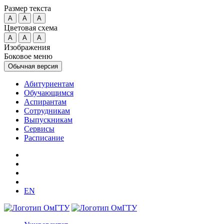
Размер текста
A
A
A
Цветовая схема
A
A
A
Изображения
Боковое меню
Обычная версия
Абитуриентам
Обучающимся
Аспирантам
Сотрудникам
Выпускникам
Сервисы
Расписание
EN