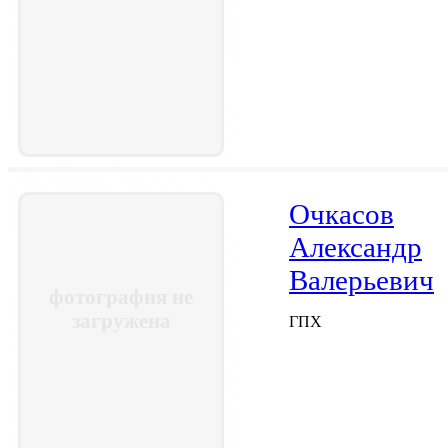
Очкасов
Александр
Валерьевич
фотография не
загружена
ГПХ