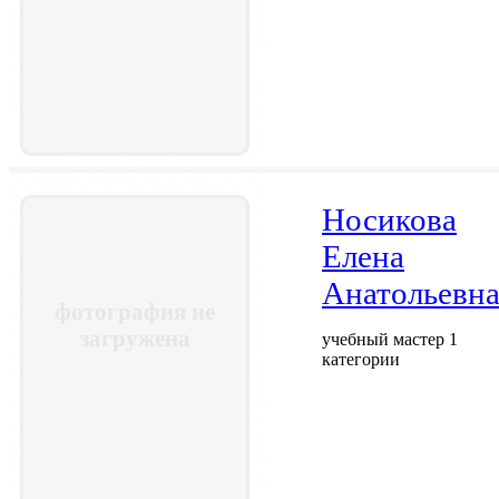
Носикова
Елена
Анатольевн
фотография не
загружена
учебный мастер 1
категории