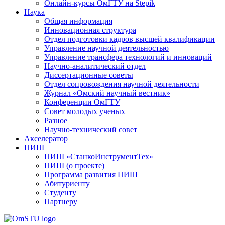
Онлайн-курсы ОмГТУ на Stepik
Наука
Общая информация
Инновационная структура
Отдел подготовки кадров высшей квалификации
Управление научной деятельностью
Управление трансфера технологий и инноваций
Научно-аналитический отдел
Диссертационные советы
Отдел сопровождения научной деятельности
Журнал «Омский научный вестник»
Конференции ОмГТУ
Совет молодых ученых
Разное
Научно-технический совет
Акселератор
ПИШ
ПИШ «СтанкоИнструментТех»
ПИШ (о проекте)
Программа развития ПИШ
Абитуриенту
Студенту
Партнеру