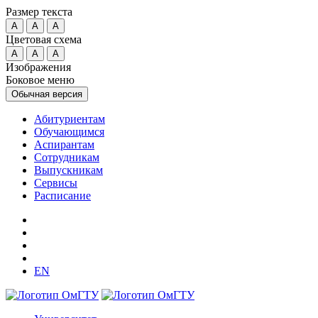
Размер текста
A
A
A
Цветовая схема
A
A
A
Изображения
Боковое меню
Обычная версия
Абитуриентам
Обучающимся
Аспирантам
Сотрудникам
Выпускникам
Сервисы
Расписание
EN