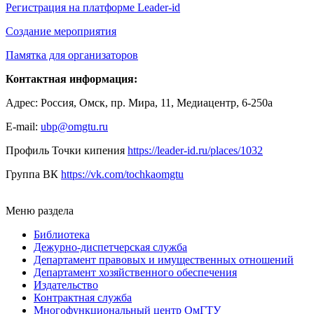
Регистрация на платформе Leader-id
Создание мероприятия
Памятка для организаторов
Контактная информация:
Адрес: Россия, Омск, пр. Мира, 11, Медиацентр, 6-250а
E-mail:
ubp@omgtu.ru
Профиль Точки кипения
https://leader-id.ru/places/1032
Группа ВК
https://vk.com/tochkaomgtu
Меню раздела
Библиотека
Дежурно-диспетчерская служба
Департамент правовых и имущественных отношений
Департамент хозяйственного обеспечения
Издательство
Контрактная служба
Многофункциональный центр ОмГТУ