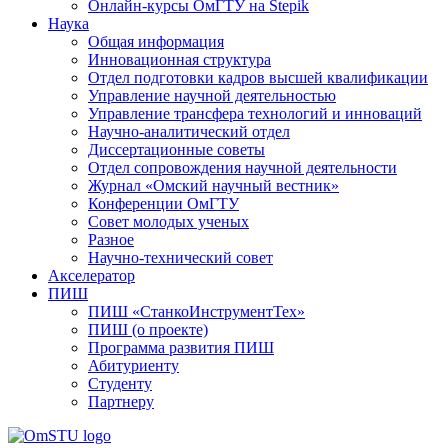
Онлайн-курсы ОмГТУ на Stepik
Наука
Общая информация
Инновационная структура
Отдел подготовки кадров высшей квалификации
Управление научной деятельностью
Управление трансфера технологий и инноваций
Научно-аналитический отдел
Диссертационные советы
Отдел сопровождения научной деятельности
Журнал «Омский научный вестник»
Конференции ОмГТУ
Совет молодых ученых
Разное
Научно-технический совет
Акселератор
ПИШ
ПИШ «СтанкоИнструментТех»
ПИШ (о проекте)
Программа развития ПИШ
Абитуриенту
Студенту
Партнеру