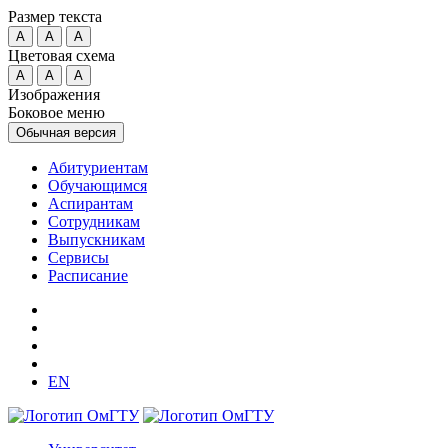
Размер текста
A
A
A
Цветовая схема
A
A
A
Изображения
Боковое меню
Обычная версия
Абитуриентам
Обучающимся
Аспирантам
Сотрудникам
Выпускникам
Сервисы
Расписание
EN