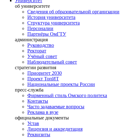
Университет
об университете
Сведения об образовательной организации
История университета
Структура университета
Персоналии
Партнёры ОмГТУ
администрация
Руководство
Ректорат
Учёный совет
Наблюдательный совет
стратегии развития
Приоритет 2030
Проект ТопИТ
Национальные проекты России
пресс-служба
Фирменный стиль Омского политеха
Контакты
Часто задаваемые вопросы
Реклама в вузе
официальные документы
Устав
Лицензия и аккредитация
Реквизиты