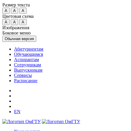
Размер текста
A
A
A
Цветовая схема
A
A
A
Изображения
Боковое меню
Обычная версия
Абитуриентам
Обучающимся
Аспирантам
Сотрудникам
Выпускникам
Сервисы
Расписание
EN