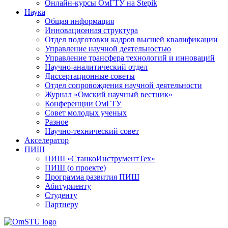
Онлайн-курсы ОмГТУ на Stepik
Наука
Общая информация
Инновационная структура
Отдел подготовки кадров высшей квалификации
Управление научной деятельностью
Управление трансфера технологий и инноваций
Научно-аналитический отдел
Диссертационные советы
Отдел сопровождения научной деятельности
Журнал «Омский научный вестник»
Конференции ОмГТУ
Совет молодых ученых
Разное
Научно-технический совет
Акселератор
ПИШ
ПИШ «СтанкоИнструментТех»
ПИШ (о проекте)
Программа развития ПИШ
Абитуриенту
Студенту
Партнеру