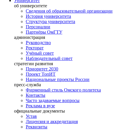
Университет
об университете
Сведения об образовательной организации
История университета
Структура университета
Персоналии
Партнёры ОмГТУ
администрация
Руководство
Ректорат
Учёный совет
Наблюдательный совет
стратегии развития
Приоритет 2030
Проект ТопИТ
Национальные проекты России
пресс-служба
Фирменный стиль Омского политеха
Контакты
Часто задаваемые вопросы
Реклама в вузе
официальные документы
Устав
Лицензия и аккредитация
Реквизиты