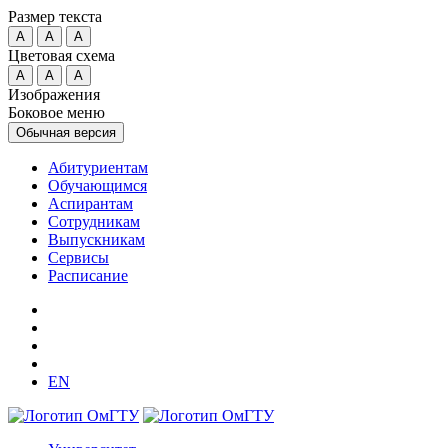
Размер текста
A
A
A
Цветовая схема
A
A
A
Изображения
Боковое меню
Обычная версия
Абитуриентам
Обучающимся
Аспирантам
Сотрудникам
Выпускникам
Сервисы
Расписание
EN