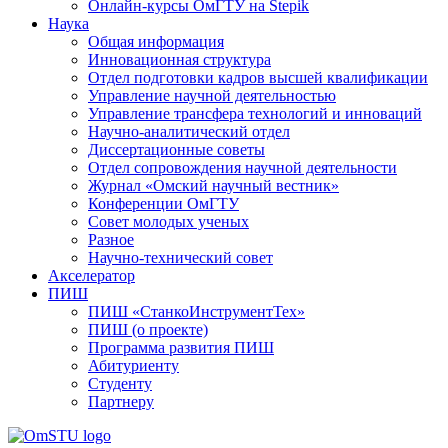
Онлайн-курсы ОмГТУ на Stepik
Наука
Общая информация
Инновационная структура
Отдел подготовки кадров высшей квалификации
Управление научной деятельностью
Управление трансфера технологий и инноваций
Научно-аналитический отдел
Диссертационные советы
Отдел сопровождения научной деятельности
Журнал «Омский научный вестник»
Конференции ОмГТУ
Совет молодых ученых
Разное
Научно-технический совет
Акселератор
ПИШ
ПИШ «СтанкоИнструментТех»
ПИШ (о проекте)
Программа развития ПИШ
Абитуриенту
Студенту
Партнеру