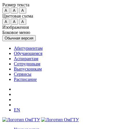
Размер текста
A
A
A
Цветовая схема
A
A
A
Изображения
Боковое меню
Обычная версия
Абитуриентам
Обучающимся
Аспирантам
Сотрудникам
Выпускникам
Сервисы
Расписание
EN