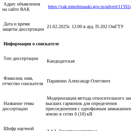
Адрес объявления
https://vak.minobrnauki.gov.ru/advert/1159
на сайте ВАК
Дата и время
21.02.2025г. 12:00 в ауд. П-202 ОмГТУ
защиты диссертации
Информация о соискателе
Тип диссертации
Кандидатская
Фамилия, имя,
Парамзин Александр Олегович
отчество соискателя
Модернизация метода относительного за
Название темы
высших гармоник для определения
диссертации
присоединения с однофазным замыканием
землю в сетях 6 (10) кВ
Шифр научной