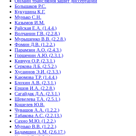
Онлайн трансляция защит диссертаций
Большаков Р.С.
Кукушина К.Г.
Мунько С.Н.
Казымов И.М.
Райская Е.А. (1.4.4.)
Волчанин Г.В. (2.2.8.)
Мурыщенко В.В. (2.2.8.)
Фомин Д.В. (1.2.2.)
Парамзин А.О. (2.4.3.)
Горшенин А.Ю. (2.3.1.)
Кивчун О.Р. (2.3.1.)
Серкова Л.Б. (2.5.2.)
Хусаинов Э.И. (2.3.3.)
Каюмова Т.Р. (1.4.4.)
Блохин А.В. (2.3.1.)
Ершов И.А. (2.2.8.)
Сагайдак Д.А. (2.3.1.)
Шевелева Т.А. (2.5.1.)
Кошелев Ю.В.
Чувашов А.А. (1.2.2.)
Табакова А.С. (2.2.13.)
Сахно М.Ю. (1.2.2.)
Мунько В.В. (1.2.2.)
Бадамшин А.М. (2.6.17.)