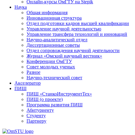
Онлайн-курсы ОмГТУ на Stepik
Наука
Общая информация
Инновационная структура
Отдел подготовки кадров высшей квалификации
Управление научной деятельностью
Управление трансфера технологий и инноваций
Научно-аналитический отдел
Диссертационные советы
Отдел сопровождения научной деятельности
Журнал «Омский научный вестник»
Конференции ОмГТУ
Совет молодых ученых
Разное
Научно-технический совет
Акселератор
ПИШ
ПИШ «СтанкоИнструментТех»
ПИШ (о проекте)
Программа развития ПИШ
Абитуриенту
Студенту
Партнеру