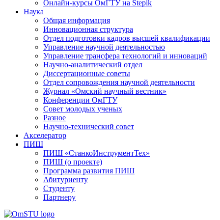
Онлайн-курсы ОмГТУ на Stepik
Наука
Общая информация
Инновационная структура
Отдел подготовки кадров высшей квалификации
Управление научной деятельностью
Управление трансфера технологий и инноваций
Научно-аналитический отдел
Диссертационные советы
Отдел сопровождения научной деятельности
Журнал «Омский научный вестник»
Конференции ОмГТУ
Совет молодых ученых
Разное
Научно-технический совет
Акселератор
ПИШ
ПИШ «СтанкоИнструментТех»
ПИШ (о проекте)
Программа развития ПИШ
Абитуриенту
Студенту
Партнеру