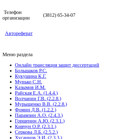
Телефон
(3812) 65-34-07
организации
Автореферат
Меню раздела
Онлайн трансляция защит диссертаций
Большаков Р.С.
Кукушина К.Г.
Мунько С.Н.
Казымов И.М.
Райская Е.А. (1.4.4.)
Волчанин Г.В. (2.2.8.)
Мурыщенко В.В. (2.2.8.)
Фомин Д.В. (1.2.2.)
Парамзин А.О. (2.4.3.)
Горшенин А.Ю. (2.3.1.)
Кивчун О.Р. (2.3.1.)
Серкова Л.Б. (2.5.2.)
Хусаинов Э.И. (2.3.3.)