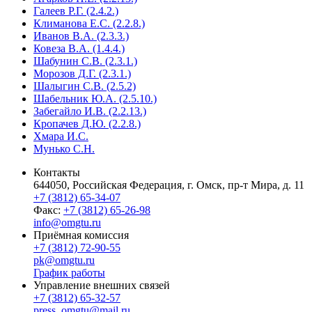
Галеев Р.Г. (2.4.2.)
Климанова Е.С. (2.2.8.)
Иванов В.А. (2.3.3.)
Ковеза В.А. (1.4.4.)
Шабунин С.В. (2.3.1.)
Морозов Д.Г. (2.3.1.)
Шалыгин С.В. (2.5.2)
Шабельник Ю.А. (2.5.10.)
Забегайло И.В. (2.2.13.)
Кропачев Д.Ю. (2.2.8.)
Хмара И.С.
Мунько С.Н.
Контакты
644050, Российская Федерация, г. Омск, пр-т Мира, д. 11
+7 (3812) 65-34-07
Факс:
+7 (3812) 65-26-98
info@omgtu.ru
Приёмная комиссия
+7 (3812) 72-90-55
pk@omgtu.ru
График работы
Управление внешних связей
+7 (3812) 65-32-57
press_omgtu@mail.ru