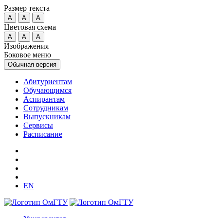
Размер текста
A
A
A
Цветовая схема
A
A
A
Изображения
Боковое меню
Обычная версия
Абитуриентам
Обучающимся
Аспирантам
Сотрудникам
Выпускникам
Сервисы
Расписание
EN