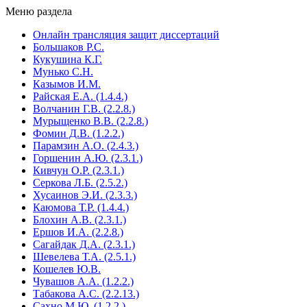
Меню раздела
Онлайн трансляция защит диссертаций
Большаков Р.С.
Кукушина К.Г.
Мунько С.Н.
Казымов И.М.
Райская Е.А. (1.4.4.)
Волчанин Г.В. (2.2.8.)
Мурыщенко В.В. (2.2.8.)
Фомин Д.В. (1.2.2.)
Парамзин А.О. (2.4.3.)
Горшенин А.Ю. (2.3.1.)
Кивчун О.Р. (2.3.1.)
Серкова Л.Б. (2.5.2.)
Хусаинов Э.И. (2.3.3.)
Каюмова Т.Р. (1.4.4.)
Блохин А.В. (2.3.1.)
Ершов И.А. (2.2.8.)
Сагайдак Д.А. (2.3.1.)
Шевелева Т.А. (2.5.1.)
Кошелев Ю.В.
Чувашов А.А. (1.2.2.)
Табакова А.С. (2.2.13.)
Сахно М.Ю. (1.2.2.)