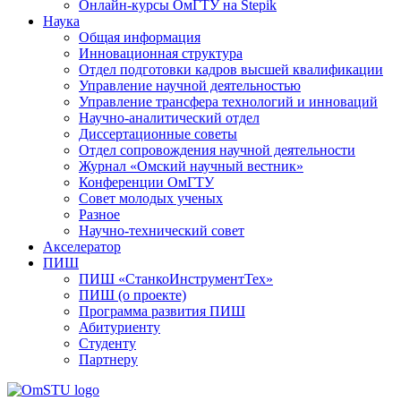
Онлайн-курсы ОмГТУ на Stepik
Наука
Общая информация
Инновационная структура
Отдел подготовки кадров высшей квалификации
Управление научной деятельностью
Управление трансфера технологий и инноваций
Научно-аналитический отдел
Диссертационные советы
Отдел сопровождения научной деятельности
Журнал «Омский научный вестник»
Конференции ОмГТУ
Совет молодых ученых
Разное
Научно-технический совет
Акселератор
ПИШ
ПИШ «СтанкоИнструментТех»
ПИШ (о проекте)
Программа развития ПИШ
Абитуриенту
Студенту
Партнеру