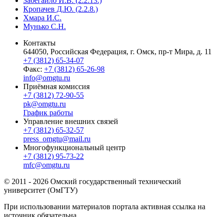
Забегайло И.В. (2.2.13.)
Кропачев Д.Ю. (2.2.8.)
Хмара И.С.
Мунько С.Н.
Контакты
644050, Российская Федерация, г. Омск, пр-т Мира, д. 11
+7 (3812) 65-34-07
Факс:
+7 (3812) 65-26-98
info@omgtu.ru
Приёмная комиссия
+7 (3812) 72-90-55
pk@omgtu.ru
График работы
Управление внешних связей
+7 (3812) 65-32-57
press_omgtu@mail.ru
Многофункциональный центр
+7 (3812) 95-73-22
mfc@omgtu.ru
© 2011 - 2026 Омский государственный технический
университет (ОмГТУ)
При использовании материалов портала активная ссылка на
источник обязательна