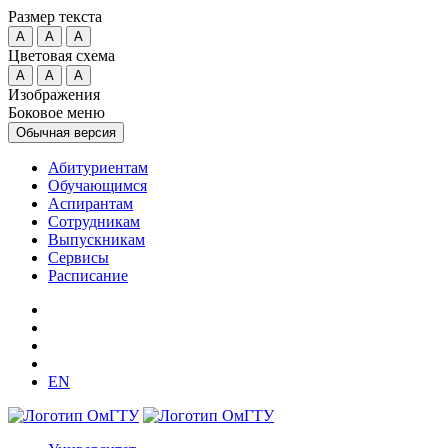
Размер текста
A
A
A
Цветовая схема
A
A
A
Изображения
Боковое меню
Обычная версия
Абитуриентам
Обучающимся
Аспирантам
Сотрудникам
Выпускникам
Сервисы
Расписание
EN