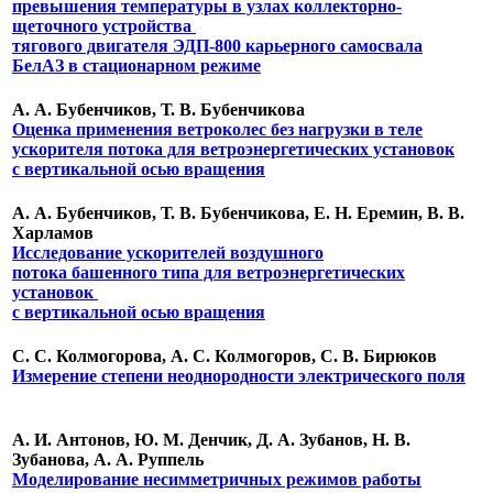
превышения температуры в узлах коллекторно-
щеточного устройства
тягового двигателя ЭДП-800 карьерного самосвала
БелАЗ в стационарном режиме
А. А. Бубенчиков, Т. В. Бубенчикова
Оценка применения ветроколес без нагрузки в теле
ускорителя потока для ветроэнергетических установок
с вертикальной осью вращения
А. А. Бубенчиков, Т. В. Бубенчикова, Е. Н. Еремин, В. В.
Харламов
Исследование ускорителей воздушного
потока башенного типа для ветроэнергетических
установок
с вертикальной осью вращения
С. С. Колмогорова, А. С. Колмогоров, С. В. Бирюков
Измерение степени неоднородности электрического поля
А. И. Антонов, Ю. М. Денчик, Д. А. Зубанов, Н. В.
Зубанова, А. А. Руппель
Моделирование несимметричных режимов работы