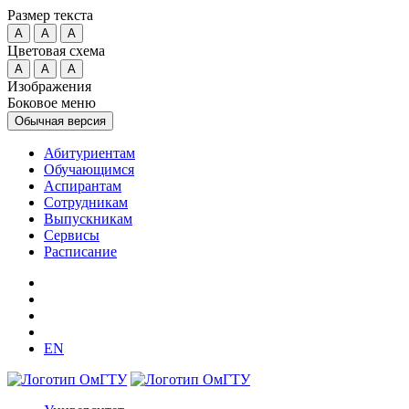
Размер текста
A
A
A
Цветовая схема
A
A
A
Изображения
Боковое меню
Обычная версия
Абитуриентам
Обучающимся
Аспирантам
Сотрудникам
Выпускникам
Сервисы
Расписание
EN