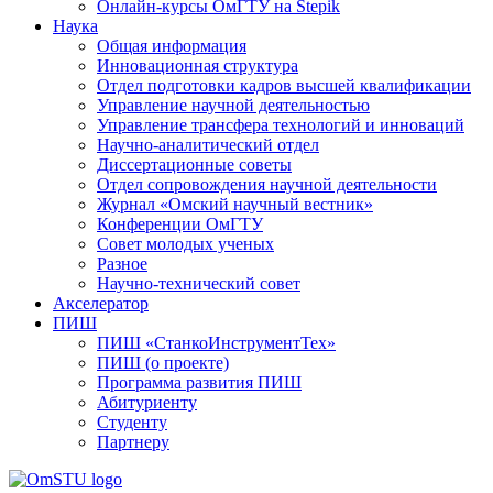
Онлайн-курсы ОмГТУ на Stepik
Наука
Общая информация
Инновационная структура
Отдел подготовки кадров высшей квалификации
Управление научной деятельностью
Управление трансфера технологий и инноваций
Научно-аналитический отдел
Диссертационные советы
Отдел сопровождения научной деятельности
Журнал «Омский научный вестник»
Конференции ОмГТУ
Совет молодых ученых
Разное
Научно-технический совет
Акселератор
ПИШ
ПИШ «СтанкоИнструментТех»
ПИШ (о проекте)
Программа развития ПИШ
Абитуриенту
Студенту
Партнеру