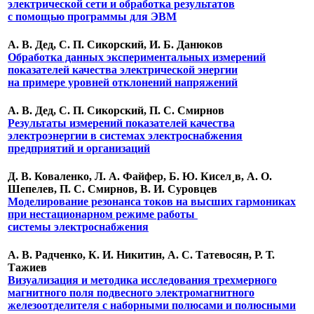
электрической сети и обработка результатов
с помощью программы для ЭВМ
А. В. Дед, С. П. Сикорский, И. Б. Данюков
Обработка данных экспериментальных измерений
показателей качества электрической энергии
на примере уровней отклонений напряжений
А. В. Дед, С. П. Сикорский, П. С. Смирнов
Результаты измерений показателей качества
электроэнергии в системах электроснабжения
предприятий и организаций
Д. В. Коваленко, Л. А. Файфер, Б. Ю. Кисел¸в, А. О.
Шепелев, П. С. Смирнов, В. И. Суровцев
Моделирование резонанса токов на высших гармониках
при нестационарном режиме работы
системы электроснабжения
А. В. Радченко, К. И. Никитин, А. С. Татевосян, Р. Т.
Тажиев
Визуализация и методика исследования трехмерного
магнитного поля подвесного электромагнитного
железоотделителя с наборными полюсами и полюсными