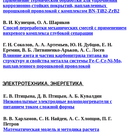
Применение термической обработки для упрочнения
коррозионно-стойких покрытий, наплавленных
порошковой проволокой с комплексом BN-TiB2-ZrB2
В. И. Кузнецов, О. А. Шариков
Способ переработки механических смесей с применением
вихревого комплекса глубокой сепарации
Г. Н. Соколов, А. А. Артемьев, Ю. Н. Дубцов, Е. Н.
Еремин, В. Б. Литвиненко-Арьков, А. С. Лосев
Влияние азота и частиц карбонитрида титана на
структуру и свойства металла системы Fe-C-Cr-Ni-Mo,
наплавленного порошковой проволокой
ЭЛЕКТРОТЕХНИКА. ЭНЕРГЕТИКА
Е. В. Птицына, Д. В. Птицын, А. Б. Кувалдин
Низковольтные электродные водоподогреватели с
питанием током сложной формы
В. В. Харламов, С. Н. Найден, А. С. Хлопцов, П. Г.
Петров
Математическая модель и методика расчета