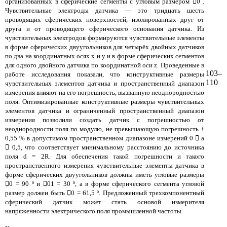
организованных в сферические сегменты с угловым размером 0 .
Чувствительные электроды датчика — это тридцать шесть
проводящих сферических поверхностей, изолированных друг от
друга и от проводящего сферического основания датчика. Из
чувствительных электродов формируются чувствительные элементы
в форме сферических двуугольников для четырёх двойных датчиков
по два на координатных осях x и y и в форме сферических сегментов
для одного двойного датчика по координатной оси z. Проведенные в
103–
работе исследования показали, что конструктивные размеры
110
чувствительных элементов датчика и пространственный диапазон
измерения влияют на его погрешность, вызванную неоднородностью
поля. Оптимизированные конструктивные размеры чувствительных
элементов датчика и ограниченный пространственный диапазон
измерения позволили создать датчик с погрешностью от
неоднородности поля по модулю, не превышающую погрешность ±
0,55 % в допустимом пространственном диапазоне измерений 0  a
 0,5, что соответствует минимальному расстоянию до источника
поля d = 2R. Для обеспечения такой погрешности и такого
пространственного измерения чувствительные элементы датчика в
форме сферических двуугольников должны иметь угловые размеры
0 = 90 º и 01 = 30 º, а в форме сферического сегмента угловой
размер должен быть 0 = 61,5 º. Предложенный трехкомпонентный
сферический датчик может стать основой измерителя
напряженности электрического поля промышленной частоты.