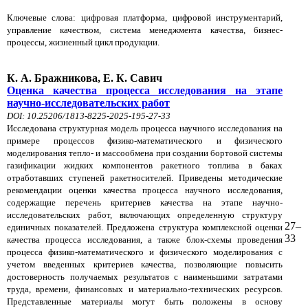
Ключевые слова: цифровая платформа, цифровой инструментарий,
управление качеством, система менеджмента качества, бизнес-
процессы, жизненный цикл продукции.
К. А. Бражникова, Е. К. Савич
Оценка качества процесса исследования на этапе
научно-исследовательских работ
DOI: 10.25206/1813-8225-2025-195-27-33
Исследована структурная модель процесса научного исследования на
примере процессов физико-математического и физического
моделирования тепло- и массообмена при создании бортовой системы
газификации жидких компонентов ракетного топлива в баках
отработавших ступеней ракетносителей. Приведены методические
рекомендации оценки качества процесса научного исследования,
содержащие перечень критериев качества на этапе научно-
исследовательских работ, включающих определенную структуру
27–
единичных показателей. Предложена структура комплексной оценки
33
качества процесса исследования, а также блок-схемы проведения
процесса физико-математического и физического моделирования с
учетом введенных критериев качества, позволяющие повысить
достоверность получаемых результатов с наименьшими затратами
труда, времени, финансовых и материально-технических ресурсов.
Представленные материалы могут быть положены в основу