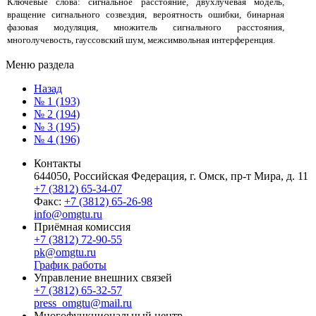
Ключевые слова: сигнальное расстояние, двухлучевая модель,
вращение сигнального созвездия, вероятность ошибки, бинарная
фазовая модуляция, множитель сигнального расстояния,
многолучевость, гауссовский шум, межсимвольная интерференция.
Меню раздела
Назад
№ 1 (193)
№ 2 (194)
№ 3 (195)
№ 4 (196)
Контакты
644050, Российская Федерация, г. Омск, пр-т Мира, д. 11
+7 (3812) 65-34-07
Факс:
+7 (3812) 65-26-98
info@omgtu.ru
Приёмная комиссия
+7 (3812) 72-90-55
pk@omgtu.ru
График работы
Управление внешних связей
+7 (3812) 65-32-57
press_omgtu@mail.ru
Многофункциональный центр