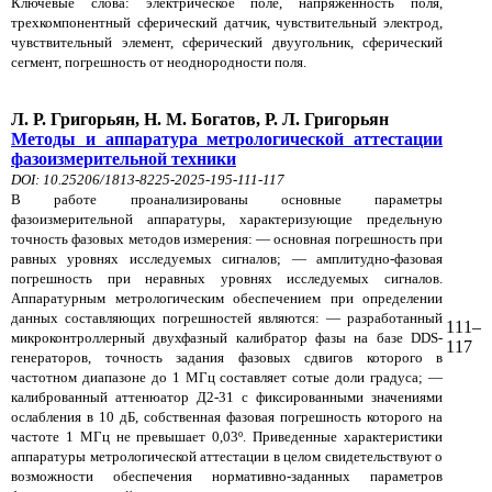
Ключевые слова: электрическое поле, напряженность поля,
трехкомпонентный сферический датчик, чувствительный электрод,
чувствительный элемент, сферический двуугольник, сферический
сегмент, погрешность от неоднородности поля.
Л. Р. Григорьян, Н. М. Богатов, Р. Л. Григорьян
Методы и аппаратура метрологической аттестации
фазоизмерительной техники
DOI: 10.25206/1813-8225-2025-195-111-117
В работе проанализированы основные параметры
фазоизмерительной аппаратуры, характеризующие предельную
точность фазовых методов измерения: — основная погрешность при
равных уровнях исследуемых сигналов; — амплитудно-фазовая
погрешность при неравных уровнях исследуемых сигналов.
Аппаратурным метрологическим обеспечением при определении
данных составляющих погрешностей являются: — разработанный
111–
микроконтроллерный двухфазный калибратор фазы на базе DDS-
117
генераторов, точность задания фазовых сдвигов которого в
частотном диапазоне до 1 МГц составляет сотые доли градуса; —
калиброванный аттенюатор Д2-31 с фиксированными значениями
ослабления в 10 дБ, собственная фазовая погрешность которого на
частоте 1 МГц не превышает 0,03º. Приведенные характеристики
аппаратуры метрологической аттестации в целом свидетельствуют о
возможности обеспечения нормативно-заданных параметров