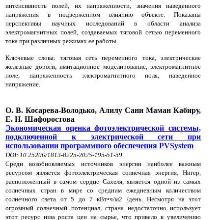
интенсивность полей, их напряженности, значения наведенного
напряжения в подверженном влиянию объекте. Показаны
перспективы научных исследований в области анализа
электромагнитных полей, создаваемых тяговой сетью переменного
тока при различных режимах ее работы.
Ключевые слова: тяговая сеть переменного тока, электрические
железные дороги, имитационное моделирование, электромагнитное
поле, напряженность электромагнитного поля, наведенное
напряжение.
О. В. Косарева-Володько, Алилу Сани Маман Кабиру,
Е. Н. Шафоростова
Экономическая оценка фотоэлектрической системы,
подключенной к электрической сети при
использовании программного обеспечения PVSystem
DOI: 10.25206/1813-8225-2025-195-51-59
Среди возобновляемых источников энергии наиболее важным
ресурсом является фотоэлектрическая солнечная энергия. Нигер,
расположенный в самом сердце Сахеля, является одной из самых
солнечных стран в мире со средним ежедневным количеством
солнечного света от 5 до 7 кВт•ч/м2 /день. Несмотря на этот
огромный солнечный потенциал, страна недостаточно использует
этот ресурс изза роста цен на сырье, что привело к увеличению