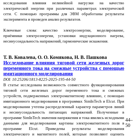
исследования влияния нелинейной нагрузки на качество
электрической энергии при различных параметрах электрической
сети. C помощью программы для ЭВМ обработаны результаты
эксперимента и проведен анализ результатов.
Ключевые слова: качество электроэнергии, моделирование,
приёмники электроэнергии, установки индукционного нагрева,
несинусоидальность напряжений, гармонические искажения.
Т. В. Ковалева, О. О. Комякова, Н. В. Пашкова
Исследование влияния тяговой сети железных дорог
переменного тока на смежные устройства с помощью
имитационного моделирования
DOI: 10.25206/1813-8225-2025-195-44-50
В статье исследована возможность совместного функционирования
тяговой сети железных дорог переменного тока и смежных
устройств, подверженных электромагнитному влиянию, с помощью
имитационного моделирования в программах SimInTech и Elcut. При
моделировании учтены распределенный характер параметров линий
и несинусоидальность питающих напряжений. Полученные в
программе SimInTech значения напряжения и тока явились исходными
44–
данными для моделирования картины электромагнитного поля в
50
программе Elcut. Приведены результаты моделирования
электрического и магнитного полей, которые позволяют оценить