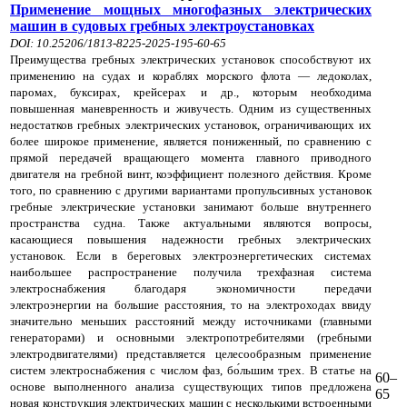
Применение мощных многофазных электрических
машин в судовых гребных электроустановках
DOI: 10.25206/1813-8225-2025-195-60-65
Преимущества гребных электрических установок способствуют их
применению на судах и кораблях морского флота — ледоколах,
паромах, буксирах, крейсерах и др., которым необходима
повышенная маневренность и живучесть. Одним из существенных
недостатков гребных электрических установок, ограничивающих их
более широкое применение, является пониженный, по сравнению с
прямой передачей вращающего момента главного приводного
двигателя на гребной винт, коэффициент полезного действия. Кроме
того, по сравнению с другими вариантами пропульсивных установок
гребные электрические установки занимают больше внутреннего
пространства судна. Также актуальными являются вопросы,
касающиеся повышения надежности гребных электрических
установок. Если в береговых электроэнергетических системах
наибольшее распространение получила трехфазная система
электроснабжения благодаря экономичности передачи
электроэнергии на большие расстояния, то на электроходах ввиду
значительно меньших расстояний между источниками (главными
генераторами) и основными электропотребителями (гребными
электродвигателями) представляется целесообразным применение
систем электроснабжения с числом фаз, бо́льшим трех. В статье на
60–
основе выполненного анализа существующих типов предложена
65
новая конструкция электрических машин с несколькими встроенными