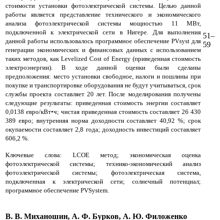
стоимости установки фотоэлектрической системы. Целью данной
работы является представление технического и экономического
анализа фотоэлектрической системы мощностью 11 МВт,
подключенной к электрической сети в Нигере. Для выполнения
51–
данной работы использовалось программное обеспечение PVsyst для
59
генерации экономических и финансовых данных с использованием
таких методов, как Levelized Cost of Energy (приведенная стоимость
электроэнергии). В ходе данной оценки были сделаны
предположения: место установки свободное, налоги и пошлины при
покупке и транспортировке оборудования не будут учитываться, срок
службы проекта составляет 20 лет. После моделирования получены
следующие результаты: приведенная стоимость энергии составляет
0,0138 евро/кВт•ч; чистая приведенная стоимость составляет 26 430
389 евро; внутренняя норма доходности составляет 40,92 %; срок
окупаемости составляет 2,8 года; доходность инвестиций составляет
606,2 %.
Ключевые слова: LCOE метод; экономическая оценка
фотоэлектрической системы; технико-экономический анализ
фотоэлектрической системы; фотоэлектрическая система,
подключенная к электрической сети; солнечный потенциал;
программное обеспечение PVSystem.
В. В. Миханошин, А. Ф. Бурков, А. Ю. Филоженко