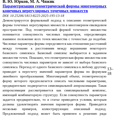
В. Ю. Юрков, М. А. Чижик
Параметризация геометрической формы многомерных
конечных нерегулярных точечных множеств
DOI: 10.25206/1813-8225-2025-195-13-18
Демонстрируется формальный подход к описанию геометрической
формы точечных нерегулярных множеств в многомерном евклидовом
пространстве. Под геометрической формой точечного множества
понимается совокупность числовых параметров, определяющих
взаимное положение всех точек множества с точностью до подобия.
Числовые параметры формы определяются как отношения расстояний
между точками к расстояниям между вершинами некоторого
базисного симплекса. Базисный симплекс выбирается в заданном
множестве точек. Показано, что геометрическая форма множества или
совокупность числовых параметров не зависит от выбора базисного
симплекса. Переход от одного базисного симплекса к любому другому
13–
приводит к пересчету значений параметров формы по формулам
18
линейного преобразования. Многомерный объект, геометрическую
форму которого предполагается описать числовыми параметрами,
предварительно подвергается симплициальной аппроксимации. Такая
аппроксимация рассматривается как симплициальный комплекс,
имеющий комбинаторную структуру. Если совокупность параметров
задается предварительно, то в статье приводятся условия, которым
должны удовлетворять значения параметров формы. Приводятся
несколько примеров, иллюстрирующих описанный подход.
Предложенный подход может быть применен к решению ряда