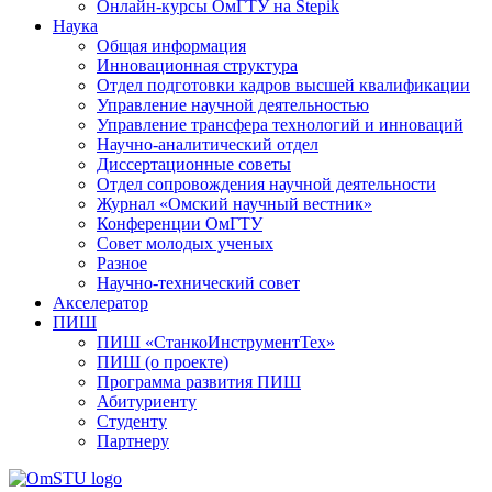
Онлайн-курсы ОмГТУ на Stepik
Наука
Общая информация
Инновационная структура
Отдел подготовки кадров высшей квалификации
Управление научной деятельностью
Управление трансфера технологий и инноваций
Научно-аналитический отдел
Диссертационные советы
Отдел сопровождения научной деятельности
Журнал «Омский научный вестник»
Конференции ОмГТУ
Совет молодых ученых
Разное
Научно-технический совет
Акселератор
ПИШ
ПИШ «СтанкоИнструментТех»
ПИШ (о проекте)
Программа развития ПИШ
Абитуриенту
Студенту
Партнеру