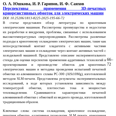
О. А. Юшкова, И. Р. Гарипов, И. Ф. Саяхов
Перспективы применения 3D-печатных
криорезистивных обмоток для электрических машин
DOI: 10.25206/1813-8225-2025-195-66-72
В статье представлен обзор литературы по криогенным
электрическим машинам. Рассмотрены преимущества и недостатки
их разработки и внедрения, проблемы, связанные с использованием
высокотемпературных сверхпроводников. Рассмотрены различные
подходы к криогенному охлаждению электрических машин, такие как
непосредственный контакт хладагента с активными частями
электрических машин и охлаждение через контакт активных частей с
холодильной машиной. Представлено описание экспериментального
66–
стенда для оценки перспектив применения аддитивных технологий в
72
проектировании и производстве обмоток для криогенных
электрических машин и методика проведения испытаний печатной
обмотки из алюминиевого сплава РС-300 (AlSi10Mg), изготовленной
методом SLM-печати. Представлены результаты экспериментальных
исследований, в ходе которых установлена зависимость между
температурой обмотки, плотностью тока и мощностью
тепловыделения. Сравниваются характеристики печатной
алюминиевой обмотки с обмоткой из медного провода, изготовленной
традиционным образом.
Ключевые слова: система охлаждения, криогенное охлаждение,
печатная обмотка, аддитивные технологии, SLM печать, криогенная