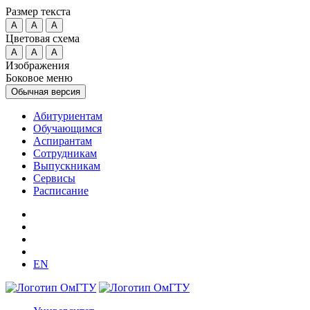
Размер текста
A
A
A
Цветовая схема
A
A
A
Изображения
Боковое меню
Обычная версия
Абитуриентам
Обучающимся
Аспирантам
Сотрудникам
Выпускникам
Сервисы
Расписание
EN