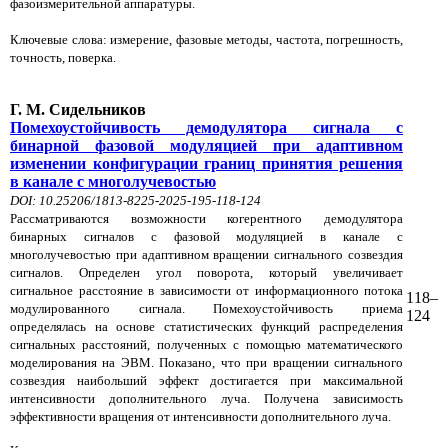
фазоизмерительной аппаратуры.
Ключевые слова: измерение, фазовые методы, частота, погрешность,
точность, поверка.
Г. М. Сидельников
Помехоустойчивость демодулятора сигнала с
бинарной фазовой модуляцией при адаптивном
изменении конфигурации границ принятия решения
в канале с многолучевостью
DOI: 10.25206/1813-8225-2025-195-118-124
Рассматриваются возможности когерентного демодулятора
бинарных сигналов с фазовой модуляцией в канале с
многолучевостью при адаптивном вращении сигнального созвездия
сигналов. Определен угол поворота, который увеличивает
сигнальное расстояние в зависимости от информационного потока
118–
модулированного сигнала. Помехоустойчивость приема
124
определялась на основе статистических функций распределения
сигнальных расстояний, полученных с помощью математического
моделирования на ЭВМ. Показано, что при вращении сигнального
созвездия наибольший эффект достигается при максимальной
интенсивности дополнительного луча. Получена зависимость
эффективности вращения от интенсивности дополнительного луча.