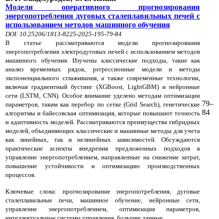
Модели оперативного прогнозирования
энергопотребления дуговых сталеплавильных печей с
использованием методов машинного обучения
DOI: 10.25206/1813-8225-2025-195-79-84
В статье рассматриваются модели прогнозирования
энергопотребления электродуговых печей с использованием методов
машинного обучения. Изучены классические подходы, такие как
анализ временных рядов, регрессионные модели и методы
экспоненциального сглаживания, а также современные технологии,
включая градиентный бустинг (XGBoost, LightGBM) и нейронные
сети (LSTM, CNN). Особое внимание уделено методам оптимизации
79–
параметров, таким как перебор по сетке (Grid Search), генетические
84
алгоритмы и байесовская оптимизация, которые повышают точность
и адаптивность моделей. Рассматриваются преимущества гибридных
моделей, объединяющих классические и машинные методы для учета
как линейных, так и нелинейных зависимостей. Обсуждаются
практические аспекты внедрения предложенных подходов в
управление энергопотреблением, направленные на снижение затрат,
повышение устойчивости и оптимизацию производственных
процессов.
Ключевые слова: прогнозирование энергопотребления, дуговые
сталеплавильные печи, машинное обучение, нейронные сети,
управление энергопотреблением, оптимизация параметров,
интеллектуальные системы управления, большие данные.