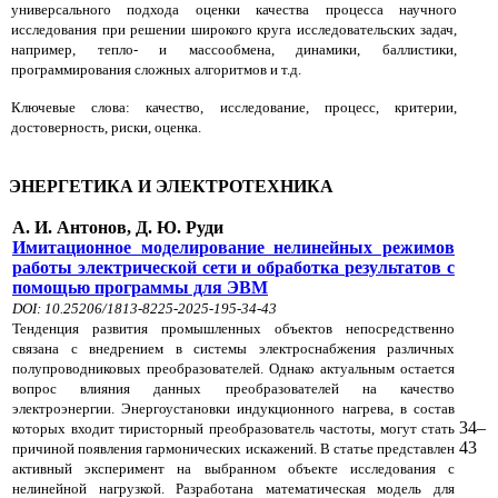
универсального подхода оценки качества процесса научного
исследования при решении широкого круга исследовательских задач,
например, тепло- и массообмена, динамики, баллистики,
программирования сложных алгоритмов и т.д.
Ключевые слова: качество, исследование, процесс, критерии,
достоверность, риски, оценка.
ЭНЕРГЕТИКА И ЭЛЕКТРОТЕХНИКА
А. И. Антонов, Д. Ю. Руди
Имитационное моделирование нелинейных режимов
работы электрической сети и обработка результатов с
помощью программы для ЭВМ
DOI: 10.25206/1813-8225-2025-195-34-43
Тенденция развития промышленных объектов непосредственно
связана с внедрением в системы электроснабжения различных
полупроводниковых преобразователей. Однако актуальным остается
вопрос влияния данных преобразователей на качество
электроэнергии. Энергоустановки индукционного нагрева, в состав
34–
которых входит тиристорный преобразователь частоты, могут стать
43
причиной появления гармонических искажений. В статье представлен
активный эксперимент на выбранном объекте исследования с
нелинейной нагрузкой. Разработана математическая модель для