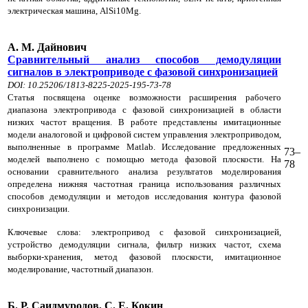
электрическая машина, AlSi10Mg.
А. М. Дайнович
Сравнительный анализ способов демодуляции
сигналов в электроприводе с фазовой синхронизацией
DOI: 10.25206/1813-8225-2025-195-73-78
Статья посвящена оценке возможности расширения рабочего
диапазона электропривода с фазовой синхронизацией в области
низких частот вращения. В работе представлены имитационные
модели аналоговой и цифровой систем управления электроприводом,
выполненные в программе Matlab. Исследование предложенных
73–
моделей выполнено с помощью метода фазовой плоскости. На
78
основании сравнительного анализа результатов моделирования
определена нижняя частотная граница использования различных
способов демодуляции и методов исследования контура фазовой
синхронизации.
Ключевые слова: электропривод с фазовой синхронизацией,
устройство демодуляции сигнала, фильтр низких частот, схема
выборки-хранения, метод фазовой плоскости, имитационное
моделирование, частотный диапазон.
Б. Р. Саидмуродов, С. Е. Кокин