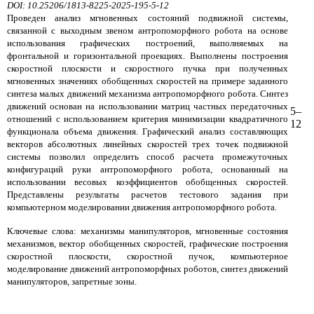
DOI: 10.25206/1813-8225-2025-195-5-12
Проведен анализ мгновенных состояний подвижной системы,
связанной с выходным звеном антропоморфного робота на основе
использования графических построений, выполняемых на
фронтальной и горизонтальной проекциях. Выполнены построения
скоростной плоскости и скоростного пучка при полученных
мгновенных значениях обобщенных скоростей на примере заданного
синтеза малых движений механизма антропоморфного робота. Синтез
движений основан на использовании матриц частных передаточных
5–
отношений с использованием критерия минимизации квадратичного
12
функционала объема движения. Графический анализ составляющих
векторов абсолютных линейных скоростей трех точек подвижной
системы позволил определить способ расчета промежуточных
конфигураций руки антропоморфного робота, основанный на
использовании весовых коэффициентов обобщенных скоростей.
Представлены результаты расчетов тестового задания при
компьютерном моделировании движения антропоморфного робота.
Ключевые слова: механизмы манипуляторов, мгновенные состояния
механизмов, вектор обобщенных скоростей, графические построения
скоростной плоскости, скоростной пучок, компьютерное
моделирование движений антропоморфных роботов, синтез движений
манипуляторов, запретные зоны.