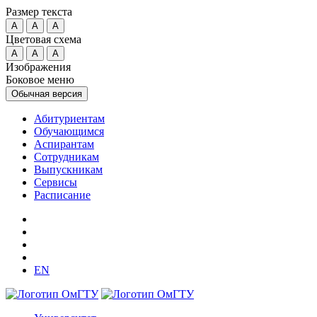
Размер текста
A
A
A
Цветовая схема
A
A
A
Изображения
Боковое меню
Обычная версия
Абитуриентам
Обучающимся
Аспирантам
Сотрудникам
Выпускникам
Сервисы
Расписание
EN