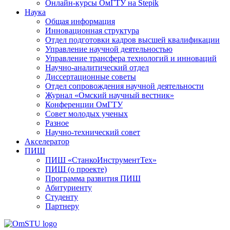
Онлайн-курсы ОмГТУ на Stepik
Наука
Общая информация
Инновационная структура
Отдел подготовки кадров высшей квалификации
Управление научной деятельностью
Управление трансфера технологий и инноваций
Научно-аналитический отдел
Диссертационные советы
Отдел сопровождения научной деятельности
Журнал «Омский научный вестник»
Конференции ОмГТУ
Совет молодых ученых
Разное
Научно-технический совет
Акселератор
ПИШ
ПИШ «СтанкоИнструментТех»
ПИШ (о проекте)
Программа развития ПИШ
Абитуриенту
Студенту
Партнеру