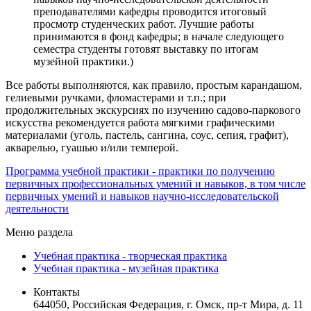
преподавателями кафедры проводится итоговый
просмотр студенческих работ. Лучшие работы
принимаются в фонд кафедры; в начале следующего
семестра студенты готовят выставку по итогам
музейной практики.)
Все работы выполняются, как правило, простым карандашом,
гелиевыми ручками, фломастерами и т.п.; при
продолжительных экскурсиях по изучению садово-паркового
искусства рекомендуется работа мягкими графическими
материалами (уголь, пастель, сангина, соус, сепия, графит),
акварелью, гуашью и/или темперой.
Программа учебной практики - практики по получению
первичных профессиональных умений и навыков, в том числе
первичных умений и навыков научно-исследовательской
деятельности
Меню раздела
Учебная практика - творческая практика
Учебная практика - музейная практика
Контакты
644050, Российская Федерация, г. Омск, пр-т Мира, д. 11