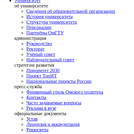
Университет
об университете
Сведения об образовательной организации
История университета
Структура университета
Персоналии
Партнёры ОмГТУ
администрация
Руководство
Ректорат
Учёный совет
Наблюдательный совет
стратегии развития
Приоритет 2030
Проект ТопИТ
Национальные проекты России
пресс-служба
Фирменный стиль Омского политеха
Контакты
Часто задаваемые вопросы
Реклама в вузе
официальные документы
Устав
Лицензия и аккредитация
Реквизиты