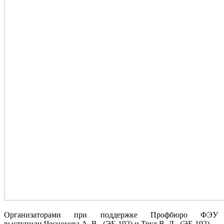
Организаторами при поддержке Профбюро ФЭУ
выступили Чеснокова А. В., (ЭБ-192) и Труд В. Д., (ЭБ-192).