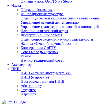
Онлайн-курсы ОмГТУ на Stepik
Наука
Общая информация
Инновационная структура
Отдел подготовки кадров высшей квалификации
Управление научной деятельностью
Управление трансфера технологий и инноваций
Научно-аналитический отдел
Диссертационные советы
Отдел сопровождения научной деятельности
Журнал «Омский научный вестник»
Конференции ОмГТУ
Совет молодых ученых
Разное
Научно-технический совет
Акселератор
ПИШ
ПИШ «СтанкоИнструментТех»
ПИШ (о проекте)
Программа развития ПИШ
Абитуриенту
Студенту
Партнеру