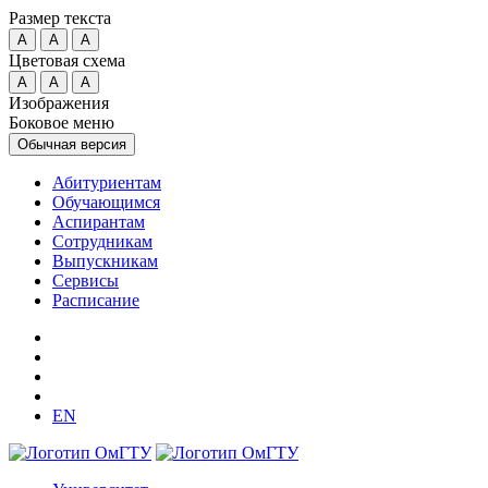
Размер текста
A
A
A
Цветовая схема
A
A
A
Изображения
Боковое меню
Обычная версия
Абитуриентам
Обучающимся
Аспирантам
Сотрудникам
Выпускникам
Сервисы
Расписание
EN