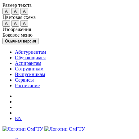
Размер текста
A
A
A
Цветовая схема
A
A
A
Изображения
Боковое меню
Обычная версия
Абитуриентам
Обучающимся
Аспирантам
Сотрудникам
Выпускникам
Сервисы
Расписание
EN