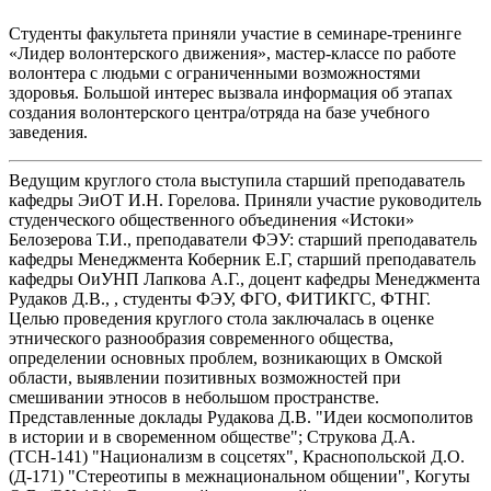
Студенты факультета приняли участие в семинаре-тренинге
«Лидер волонтерского движения», мастер-классе по работе
волонтера с людьми с ограниченными возможностями
здоровья. Большой интерес вызвала информация об этапах
создания волонтерского центра/отряда на базе учебного
заведения.
Ведущим круглого стола выступила старший преподаватель
кафедры ЭиОТ И.Н. Горелова. Приняли участие руководитель
студенческого общественного объединения «Истоки»
Белозерова Т.И., преподаватели ФЭУ: старший преподаватель
кафедры Менеджмента Коберник Е.Г, старший преподаватель
кафедры ОиУНП Лапкова А.Г., доцент кафедры Менеджмента
Рудаков Д.В., , студенты ФЭУ, ФГО, ФИТИКГС, ФТНГ.
Целью проведения круглого стола заключалась в оценке
этнического разнообразия современного общества,
определении основных проблем, возникающих в Омской
области, выявлении позитивных возможностей при
смешивании этносов в небольшом пространстве.
Представленные доклады Рудакова Д.В. "Идеи космополитов
в истории и в своременном обществе"; Струкова Д.А.
(ТСН-141) "Национализм в соцсетях", Краснопольской Д.О.
(Д-171) "Стереотипы в межнациональном общении", Когуты