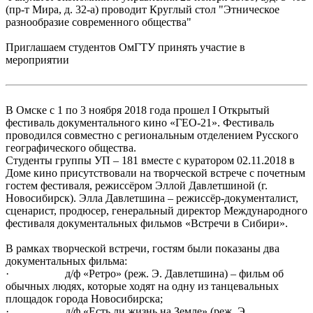
(пр-т Мира, д. 32-а) проводит Круглый стол "Этническое
разнообразие современного общества"
Приглашаем студентов ОмГТУ принять участие в
мероприятии
В Омске с 1 по 3 ноября 2018 года прошел I Открытый
фестиваль документального кино «ГЕО-21». Фестиваль
проводился совместно с региональным отделением Русского
географического общества.
Студенты группы УП – 181 вместе с куратором 02.11.2018 в
Доме кино присутствовали на творческой встрече с почетным
гостем фестиваля, режиссёром Эллой Давлетшиной (г.
Новосибирск). Элла Давлетшина – режиссёр-документалист,
сценарист, продюсер, генеральный директор Международного
фестиваля документальных фильмов «Встречи в Сибири».
В рамках творческой встречи, гостям были показаны два
документальных фильма:
· д/ф «Ретро» (реж. Э. Давлетшина) – фильм об
обычных людях, которые ходят на одну из танцевальных
площадок города Новосибирска;
· д/ф «Есть ли жизнь на Земле» (реж. Э.