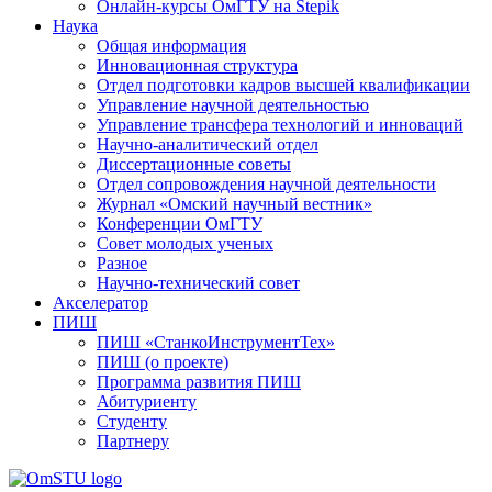
Онлайн-курсы ОмГТУ на Stepik
Наука
Общая информация
Инновационная структура
Отдел подготовки кадров высшей квалификации
Управление научной деятельностью
Управление трансфера технологий и инноваций
Научно-аналитический отдел
Диссертационные советы
Отдел сопровождения научной деятельности
Журнал «Омский научный вестник»
Конференции ОмГТУ
Совет молодых ученых
Разное
Научно-технический совет
Акселератор
ПИШ
ПИШ «СтанкоИнструментТех»
ПИШ (о проекте)
Программа развития ПИШ
Абитуриенту
Студенту
Партнеру