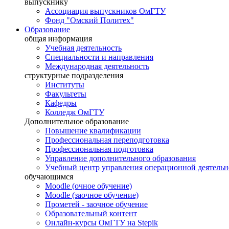
выпускнику
Ассоциация выпускников ОмГТУ
Фонд "Омский Политех"
Образование
общая информация
Учебная деятельность
Специальности и направления
Международная деятельность
структурные подразделения
Институты
Факультеты
Кафедры
Колледж ОмГТУ
Дополнительное образование
Повышение квалификации
Профессиональная переподготовка
Профессиональная подготовка
Управление дополнительного образования
Учебный центр управления операционной деятель
обучающимся
Moodle (очное обучение)
Moodle (заочное обучение)
Прометей - заочное обучение
Образовательный контент
Онлайн-курсы ОмГТУ на Stepik