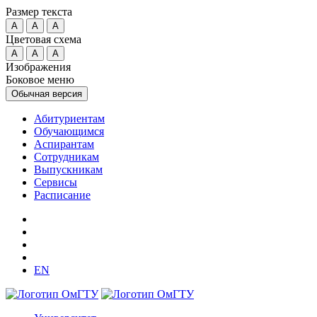
Размер текста
A
A
A
Цветовая схема
A
A
A
Изображения
Боковое меню
Обычная версия
Абитуриентам
Обучающимся
Аспирантам
Сотрудникам
Выпускникам
Сервисы
Расписание
EN