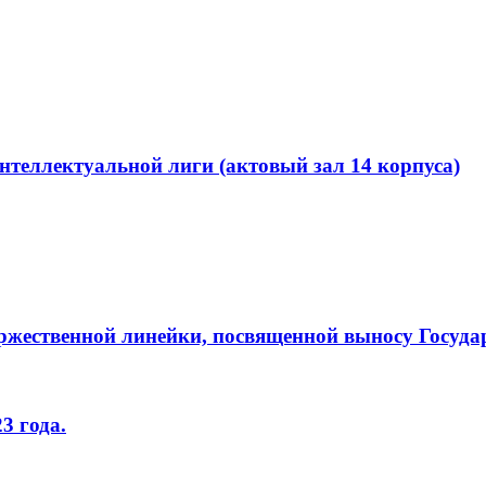
Интеллектуальной лиги (актовый зал 14 корпуса)
ржественной линейки, посвященной выносу Госуда
3 года.