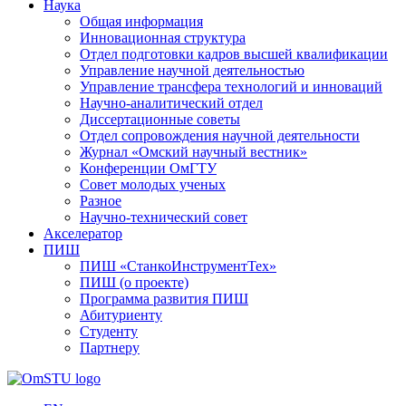
Наука
Общая информация
Инновационная структура
Отдел подготовки кадров высшей квалификации
Управление научной деятельностью
Управление трансфера технологий и инноваций
Научно-аналитический отдел
Диссертационные советы
Отдел сопровождения научной деятельности
Журнал «Омский научный вестник»
Конференции ОмГТУ
Совет молодых ученых
Разное
Научно-технический совет
Акселератор
ПИШ
ПИШ «СтанкоИнструментТех»
ПИШ (о проекте)
Программа развития ПИШ
Абитуриенту
Студенту
Партнеру