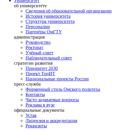
Университет
об университете
Сведения об образовательной организации
История университета
Структура университета
Персоналии
Партнёры ОмГТУ
администрация
Руководство
Ректорат
Учёный совет
Наблюдательный совет
стратегии развития
Приоритет 2030
Проект ТопИТ
Национальные проекты России
пресс-служба
Фирменный стиль Омского политеха
Контакты
Часто задаваемые вопросы
Реклама в вузе
официальные документы
Устав
Лицензия и аккредитация
Реквизиты