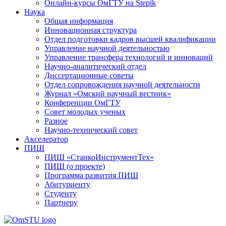
Онлайн-курсы ОмГТУ на Stepik
Наука
Общая информация
Инновационная структура
Отдел подготовки кадров высшей квалификации
Управление научной деятельностью
Управление трансфера технологий и инноваций
Научно-аналитический отдел
Диссертационные советы
Отдел сопровождения научной деятельности
Журнал «Омский научный вестник»
Конференции ОмГТУ
Совет молодых ученых
Разное
Научно-технический совет
Акселератор
ПИШ
ПИШ «СтанкоИнструментТех»
ПИШ (о проекте)
Программа развития ПИШ
Абитуриенту
Студенту
Партнеру