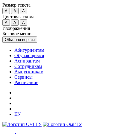
Размер текста
A
A
A
Цветовая схема
A
A
A
Изображения
Боковое меню
Обычная версия
Абитуриентам
Обучающимся
Аспирантам
Сотрудникам
Выпускникам
Сервисы
Расписание
EN