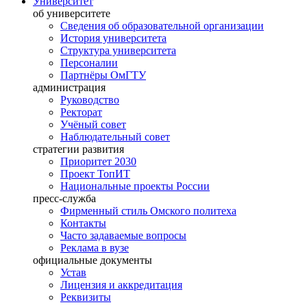
Университет
об университете
Сведения об образовательной организации
История университета
Структура университета
Персоналии
Партнёры ОмГТУ
администрация
Руководство
Ректорат
Учёный совет
Наблюдательный совет
стратегии развития
Приоритет 2030
Проект ТопИТ
Национальные проекты России
пресс-служба
Фирменный стиль Омского политеха
Контакты
Часто задаваемые вопросы
Реклама в вузе
официальные документы
Устав
Лицензия и аккредитация
Реквизиты