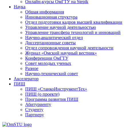
Онлайн-курсы ОмГТУ на Stepik
Наука
Общая информация
Инновационная структура
Отдел подготовки кадров высшей квалификации
Управление научной деятельностью
Управление трансфера технологий и инноваций
Научно-аналитический отдел
Диссертационные советы
Отдел сопровождения научной деятельности
Журнал «Омский научный вестник»
Конференции ОмГТУ
Совет молодых ученых
Разное
Научно-технический совет
Акселератор
ПИШ
ПИШ «СтанкоИнструментТех»
ПИШ (о проекте)
Программа развития ПИШ
Абитуриенту
Студенту
Партнеру