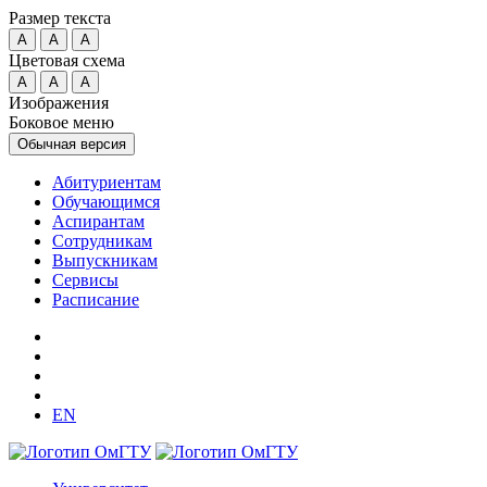
Размер текста
A
A
A
Цветовая схема
A
A
A
Изображения
Боковое меню
Обычная версия
Абитуриентам
Обучающимся
Аспирантам
Сотрудникам
Выпускникам
Сервисы
Расписание
EN