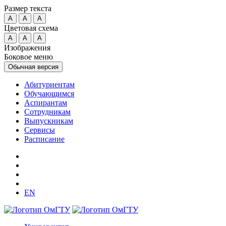
Размер текста
A
A
A
Цветовая схема
A
A
A
Изображения
Боковое меню
Обычная версия
Абитуриентам
Обучающимся
Аспирантам
Сотрудникам
Выпускникам
Сервисы
Расписание
EN