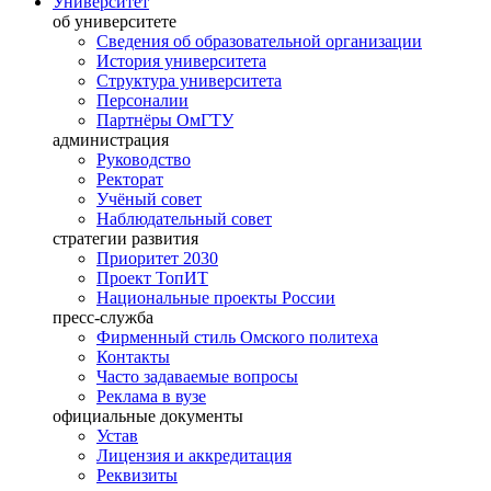
Университет
об университете
Сведения об образовательной организации
История университета
Структура университета
Персоналии
Партнёры ОмГТУ
администрация
Руководство
Ректорат
Учёный совет
Наблюдательный совет
стратегии развития
Приоритет 2030
Проект ТопИТ
Национальные проекты России
пресс-служба
Фирменный стиль Омского политеха
Контакты
Часто задаваемые вопросы
Реклама в вузе
официальные документы
Устав
Лицензия и аккредитация
Реквизиты