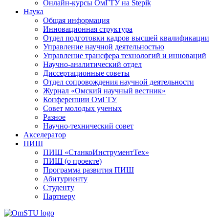
Онлайн-курсы ОмГТУ на Stepik
Наука
Общая информация
Инновационная структура
Отдел подготовки кадров высшей квалификации
Управление научной деятельностью
Управление трансфера технологий и инноваций
Научно-аналитический отдел
Диссертационные советы
Отдел сопровождения научной деятельности
Журнал «Омский научный вестник»
Конференции ОмГТУ
Совет молодых ученых
Разное
Научно-технический совет
Акселератор
ПИШ
ПИШ «СтанкоИнструментТех»
ПИШ (о проекте)
Программа развития ПИШ
Абитуриенту
Студенту
Партнеру