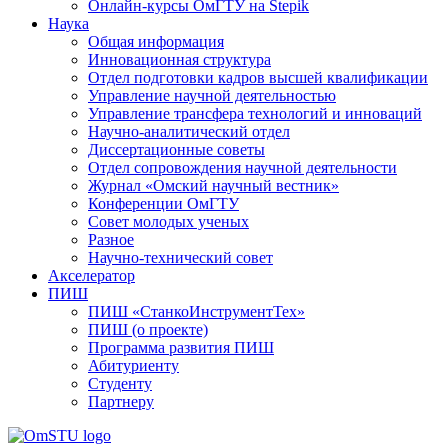
Онлайн-курсы ОмГТУ на Stepik
Наука
Общая информация
Инновационная структура
Отдел подготовки кадров высшей квалификации
Управление научной деятельностью
Управление трансфера технологий и инноваций
Научно-аналитический отдел
Диссертационные советы
Отдел сопровождения научной деятельности
Журнал «Омский научный вестник»
Конференции ОмГТУ
Совет молодых ученых
Разное
Научно-технический совет
Акселератор
ПИШ
ПИШ «СтанкоИнструментТех»
ПИШ (о проекте)
Программа развития ПИШ
Абитуриенту
Студенту
Партнеру