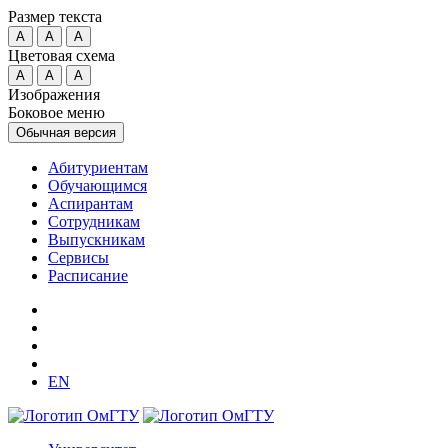
Размер текста
A
A
A
Цветовая схема
A
A
A
Изображения
Боковое меню
Обычная версия
Абитуриентам
Обучающимся
Аспирантам
Сотрудникам
Выпускникам
Сервисы
Расписание
EN