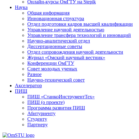
Онлайн-курсы ОмГТУ на Stepik
Наука
Общая информация
Инновационная структура
Отдел подготовки кадров высшей квалификации
Управление научной деятельностью
Управление трансфера технологий и инноваций
Научно-аналитический отдел
Диссертационные советы
Отдел сопровождения научной деятельности
Журнал «Омский научный вестник»
Конференции ОмГТУ
Совет молодых ученых
Разное
Научно-технический совет
Акселератор
ПИШ
ПИШ «СтанкоИнструментТех»
ПИШ (о проекте)
Программа развития ПИШ
Абитуриенту
Студенту
Партнеру