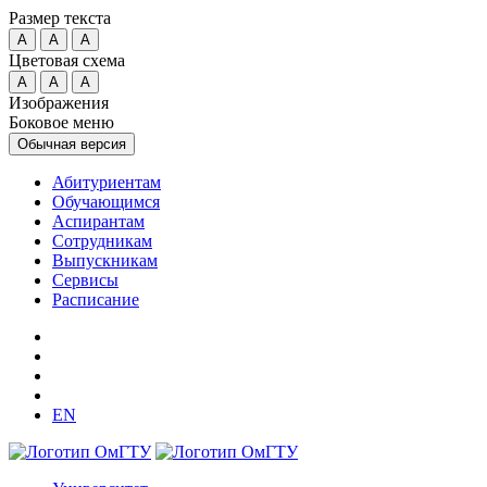
Размер текста
A
A
A
Цветовая схема
A
A
A
Изображения
Боковое меню
Обычная версия
Абитуриентам
Обучающимся
Аспирантам
Сотрудникам
Выпускникам
Сервисы
Расписание
EN