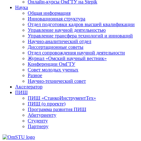
Онлайн-курсы ОмГТУ на Stepik
Наука
Общая информация
Инновационная структура
Отдел подготовки кадров высшей квалификации
Управление научной деятельностью
Управление трансфера технологий и инноваций
Научно-аналитический отдел
Диссертационные советы
Отдел сопровождения научной деятельности
Журнал «Омский научный вестник»
Конференции ОмГТУ
Совет молодых ученых
Разное
Научно-технический совет
Акселератор
ПИШ
ПИШ «СтанкоИнструментТех»
ПИШ (о проекте)
Программа развития ПИШ
Абитуриенту
Студенту
Партнеру