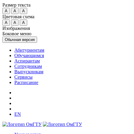
Размер текста
A
A
A
Цветовая схема
A
A
A
Изображения
Боковое меню
Обычная версия
Абитуриентам
Обучающимся
Аспирантам
Сотрудникам
Выпускникам
Сервисы
Расписание
EN