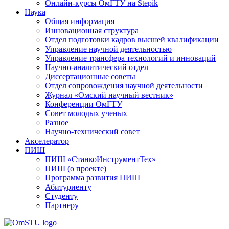
Онлайн-курсы ОмГТУ на Stepik
Наука
Общая информация
Инновационная структура
Отдел подготовки кадров высшей квалификации
Управление научной деятельностью
Управление трансфера технологий и инноваций
Научно-аналитический отдел
Диссертационные советы
Отдел сопровождения научной деятельности
Журнал «Омский научный вестник»
Конференции ОмГТУ
Совет молодых ученых
Разное
Научно-технический совет
Акселератор
ПИШ
ПИШ «СтанкоИнструментТех»
ПИШ (о проекте)
Программа развития ПИШ
Абитуриенту
Студенту
Партнеру