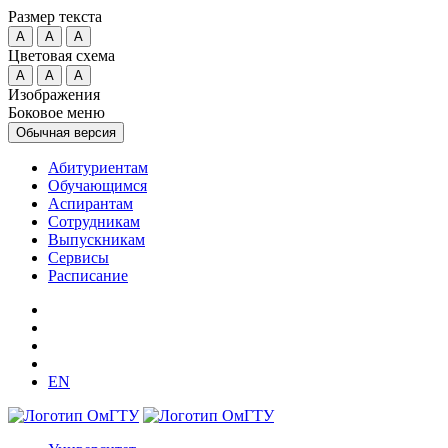
Размер текста
A
A
A
Цветовая схема
A
A
A
Изображения
Боковое меню
Обычная версия
Абитуриентам
Обучающимся
Аспирантам
Сотрудникам
Выпускникам
Сервисы
Расписание
EN