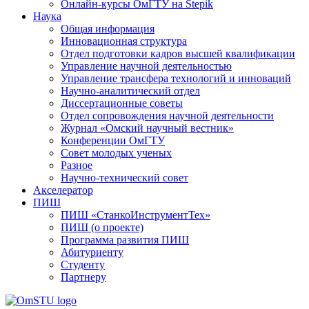
Онлайн-курсы ОмГТУ на Stepik
Наука
Общая информация
Инновационная структура
Отдел подготовки кадров высшей квалификации
Управление научной деятельностью
Управление трансфера технологий и инноваций
Научно-аналитический отдел
Диссертационные советы
Отдел сопровождения научной деятельности
Журнал «Омский научный вестник»
Конференции ОмГТУ
Совет молодых ученых
Разное
Научно-технический совет
Акселератор
ПИШ
ПИШ «СтанкоИнструментТех»
ПИШ (о проекте)
Программа развития ПИШ
Абитуриенту
Студенту
Партнеру