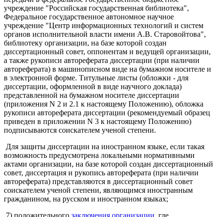
учреждение "Российская государственная библиотека",
Федеральное государственное автономное научное
учреждение "Центр информационных технологий и систем
органов исполнительной власти имени А.В. Старовойтова",
библиотеку организации, на базе которой создан
диссертационный совет, оппонентам и ведущей организации,
а также рукописи автореферата диссертации (при наличии
автореферата) в машинописном виде на бумажном носителе и
в электронной форме. Титульные листы (обложки - для
диссертации, оформленной в виде научного доклада)
представленной на бумажном носителе диссертации
(приложения N 2 и 2.1 к настоящему Положению), обложка
рукописи автореферата диссертации (рекомендуемый образец
приведен в приложении N 3 к настоящему Положению)
подписываются соискателем ученой степени.
Для защиты диссертации на иностранном языке, если такая
возможность предусмотрена локальными нормативными
актами организации, на базе которой создан диссертационный
совет, диссертация и рукопись автореферата (при наличии
автореферата) представляются в диссертационный совет
соискателем ученой степени, являющимся иностранным
гражданином, на русском и иностранном языках;
7) положительного
заключения
организации
, где