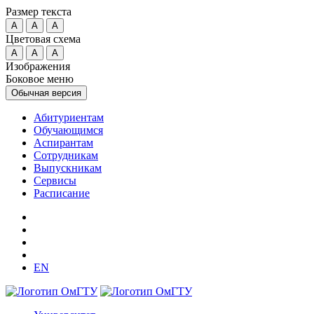
Размер текста
A
A
A
Цветовая схема
A
A
A
Изображения
Боковое меню
Обычная версия
Абитуриентам
Обучающимся
Аспирантам
Сотрудникам
Выпускникам
Сервисы
Расписание
EN